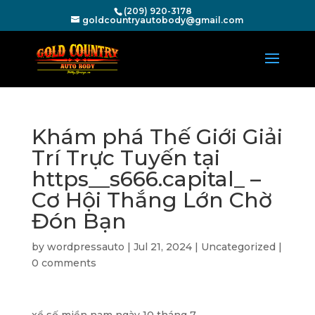
(209) 920-3178
goldcountryautobody@gmail.com
Khám phá Thế Giới Giải
Trí Trực Tuyến tại
https__s666.capital_ –
Cơ Hội Thắng Lớn Chờ
Đón Bạn
by
wordpressauto
|
Jul 21, 2024
|
Uncategorized
|
0 comments