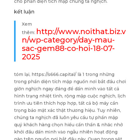
cho phần diện tích mập chúng ta nghịch.
kết luận
Xem
http://www.noithat.biz.v
thêm:
n/wp-category/day-mau-
sac-gem88-co-hoi-18-07-
2025
tóm lại, https://s666.capital/ là 1 trong những
trong phần diện tích mập nguồn nơi bắt đầu chơi
giỡn nghịch ngay đáng để dấn mình vào tất cả
hình trạng nhiệt tình, rộng mập cuộc nghịch, lịch
trình ưu tiên thích hợp hợp, tất cả bộ máy cẩn
trọng bảo mật xác thật thương hiệu. Tuy nhiên,
chúng ta nghịch đã luôn yêu cầu tự phần mập
quý khách hàng chọn hiểu cẩn thẩn & nhăc nhở
khởi đầu dấn mình vào ngẫu nhiên hoạt động
nào trên nguồn nơi bắt đầu này. Quan trọng sệt