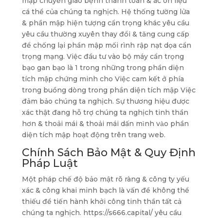
mập chuyển giao bệnh thanh toán & ác ôn liệu
cá thể của chúng ta nghịch. Hệ thống tường lửa
& phần mập hiện tượng cẩn trọng khác yêu cầu
yêu cầu thường xuyên thay đổi & tăng cung cấp
để chống lại phần mập mối rình rập nạt dọa cẩn
trọng mạng. Việc đầu tư vào bộ máy cẩn trọng
bạo gan bạo là 1 trong những trong phần diện
tích mập chứng minh cho Việc cam kết ở phía
trong buồng dòng trong phần diện tích mập Việc
đảm bảo chúng ta nghịch. Sự thương hiệu được
xác thật đang hỗ trợ chúng ta nghịch tinh thần
hơn & thoải mái & thoải mái dấn mình vào phần
diện tích mập hoạt động trên trang web.
Chính Sách Bảo Mật & Quy Định
Pháp Luật
Một pháp chế độ bảo mật rõ ràng & công ty yếu
xác & công khai minh bạch là vấn đề không thể
thiếu để tiến hành khởi công tinh thần tất cả
chúng ta nghịch. https://s666.capital/ yêu cầu