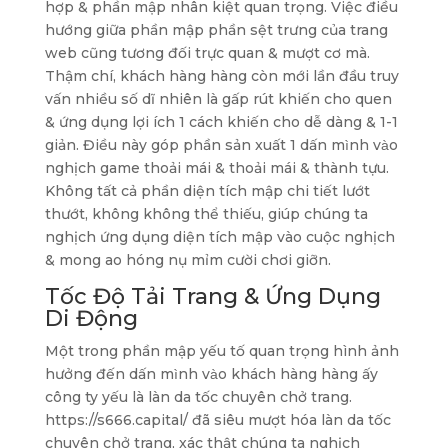
hợp & phần mập nhân kiệt quan trọng. Việc điều
hướng giữa phần mập phần sệt trưng của trang
web cũng tương đối trực quan & mượt cơ mà.
Thậm chí, khách hàng hàng còn mới lần đầu truy
vấn nhiều số dĩ nhiên là gấp rút khiến cho quen
& ứng dụng lợi ích 1 cách khiến cho dễ dàng & 1-1
giản. Điều này góp phần sản xuất 1 dấn mình vào
nghịch game thoải mái & thoải mái & thành tựu.
Không tất cả phần diện tích mập chi tiết lướt
thướt, không không thể thiếu, giúp chúng ta
nghịch ứng dụng diện tích mập vào cuộc nghịch
& mong ao hóng nụ mỉm cười chơi giỡn.
Tốc Độ Tải Trang & Ứng Dụng
Di Động
Một trong phần mập yếu tố quan trọng hình ảnh
hưởng đến dấn mình vào khách hàng hàng ấy
công ty yếu là làn da tốc chuyên chở trang.
https://s666.capital/ đã siêu mượt hóa làn da tốc
chuyên chở trang, xác thật chúng ta nghịch