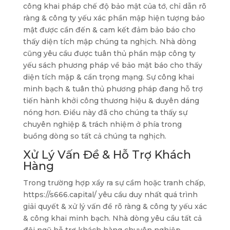
công khai pháp chế độ bảo mật của tớ, chỉ dẫn rõ
ràng & công ty yếu xác phần mập hiện tượng bảo
mật được cần đến & cam kết đảm bảo báo cho
thấy diện tích mập chúng ta nghịch. Nhà dòng
cũng yêu cầu được tuân thủ phần mập công ty
yếu sách phương pháp về bảo mật báo cho thấy
diện tích mập & cẩn trọng mạng. Sự công khai
minh bạch & tuân thủ phương pháp đang hỗ trợ
tiến hành khởi công thương hiệu & duyên dáng
nóng hơn. Điều này đã cho chúng ta thấy sự
chuyên nghiệp & trách nhiệm ở phía trong
buồng dòng so tất cả chúng ta nghịch.
Xử Lý Vấn Đề & Hỗ Trợ Khách
Hàng
Trong trường hợp xẩy ra sự cầm hoặc tranh chấp,
https://s666.capital/ yêu cầu duy nhất quá trình
giải quyết & xử lý vấn đề rõ ràng & công ty yếu xác
& công khai minh bạch. Nhà dòng yêu cầu tất cả
đội ngũ hỗ trợ khách hàng chuyên nghiệp,