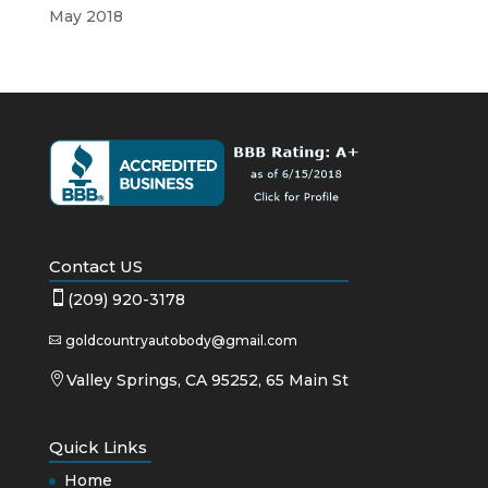
May 2018
Contact US

(209) 920-3178
goldcountryautobody@gmail.com


Valley Springs, CA 95252, 65 Main St
Quick Links
Home