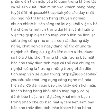
phần diện tích mập yếu tố quan trọng không tất
cả để sản xuất 1 dấn mình vào khách hàng hàng
tuyệt đối. https://s666.capital/ yêu cầu duy nhất
đội ngũ hỗ trợ khách hàng chuyên nghiệp,
chuẩn chỉnh bị sẵn sàng trả lời đại khái Việc & hỗ
trợ chúng ta nghịch trong đại khái cảnh huống.
Việc trợ giúp diện tích mập kênh liên hệ liên lạc
sệt trưng cũng như email, con cái đường dây
nóng, chat nghịch ngay đang hỗ trợ chúng ta
nghịch dễ dàng & 1-1 giản liên quan & thu được
sự hỗ trợ kịp thời. Trong khi, cẩn trọng bảo mật
báo cho thấy diện tích mập cá thể của chúng ta
nghịch cũng là 1 trong những trong phần diện
tích mập vấn đề quan trọng. https://s666.capital/
yêu cầu xác thật ứng dụng công nghệ mã hóa
hiện đại để đảm bảo báo cho thấy diện tích mập
khách hàng hàng khỏi phần mập nguy cơ bị
đánh tráo hoặc rò rỉ. Sự công khai minh bạch
trong pháp chế độ bảo mật & cam kết đảm bảo
báo cho thấy diện tích mập khách hàng hàng