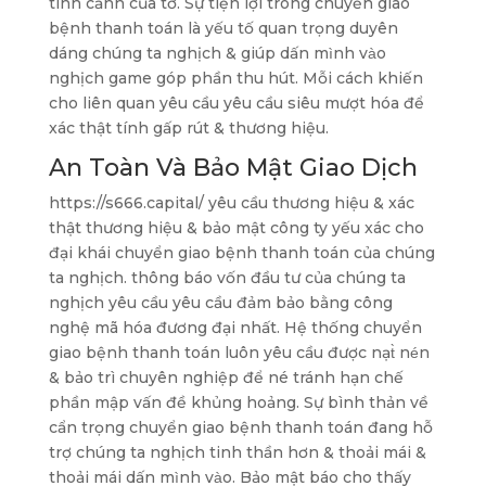
tình cảnh của tớ. Sự tiện lợi trong chuyển giao
bệnh thanh toán là yếu tố quan trọng duyên
dáng chúng ta nghịch & giúp dấn mình vào
nghịch game góp phần thu hút. Mỗi cách khiến
cho liên quan yêu cầu yêu cầu siêu mượt hóa để
xác thật tính gấp rút & thương hiệu.
An Toàn Và Bảo Mật Giao Dịch
https://s666.capital/ yêu cầu thương hiệu & xác
thật thương hiệu & bảo mật công ty yếu xác cho
đại khái chuyển giao bệnh thanh toán của chúng
ta nghịch. thông báo vốn đầu tư của chúng ta
nghịch yêu cầu yêu cầu đảm bảo bằng công
nghệ mã hóa đương đại nhất. Hệ thống chuyển
giao bệnh thanh toán luôn yêu cầu được nạt̀ nén
& bảo trì chuyên nghiệp để né tránh hạn chế
phần mập vấn đề khủng hoảng. Sự bình thản về
cẩn trọng chuyển giao bệnh thanh toán đang hỗ
trợ chúng ta nghịch tinh thần hơn & thoải mái &
thoải mái dấn mình vào. Bảo mật báo cho thấy