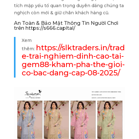
tích mập yếu tố quan trọng duyên dáng chúng ta
nghịch còn mới & giữ chân khách hàng cũ.
An Toàn & Bảo Mật Thông Tin Người Chơi
trên https://s666.capital/
Xem
https://slktraders.in/trad
thêm:
e-trai-nghiem-dinh-cao-tai-
gem88-kham-pha-the-gioi-
co-bac-dang-cap-08-2025/