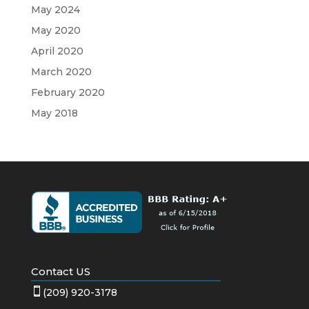
May 2024
May 2020
April 2020
March 2020
February 2020
May 2018
Contact US

(209) 920-3178