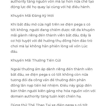
authority tăng nguồn vốn mà lại hơn nữa chế tạo
động lực để họ quay lại cùng với hệ điều hành.
Khuyến Mãi Đăng Ký Mới
Khi bắt đầu mở cửa ngõ trên xe điện pega s có
tốt không, người đang chiếm được rất đa khuyến
mãi giành riêng đến thành viên bắt đầu. Đây là
cơ hội tuyệt vời để hưởng thụ đông hòn đảo trò
chơi mà lại không hẳn phiền lòng về vốn Lúc
đầu.
Khuyến Mãi Thưởng Tiền Gửi
Ngoài thưởng ấm áp dành riêng đến thành viên
bắt đầu, xe điện pega s có tốt không còn nữa
tương đối đa công vấn đề thưởng đến phần
đông lần nạp tiền kế nhiệm. Điều này giúp đến
bản thân người kiên gắng nhẹ hóa nguồn vốn với
domain authority tăng tuấn kiệt chiến hạ.
Dùng thử Thể Thao Tại xe điện pega s có tốt