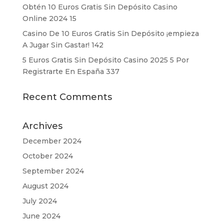
Obtén 10 Euros Gratis Sin Depósito Casino
Online 2024 15
Casino De 10 Euros Gratis Sin Depósito ¡empieza
A Jugar Sin Gastar! 142
5 Euros Gratis Sin Depósito Casino 2025 5 Por
Registrarte En España 337
Recent Comments
Archives
December 2024
October 2024
September 2024
August 2024
July 2024
June 2024