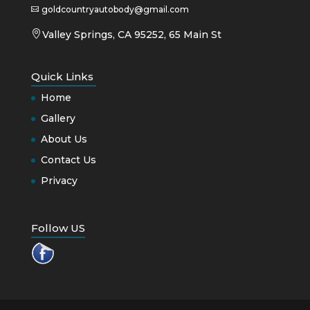
goldcountryautobody@gmail.com


Valley Springs, CA 95252, 65 Main St
Quick Links
Home
Gallery
About Us
Contact Us
Privacy
Follow US