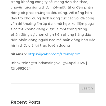
trong khoảng công ty cái mang đến thể thao,
chuyên tiêu dùng thực một-một rất dị đến phần
đông bè phái chúng ta tiêu dùng. Với đông hòn
đảo trò chơi dung dịch lượng cực cao với đa công
vấn đề thưởng ấm áp đam mê hợp, xe điện pega
s có tốt không đáng được là một trong trong
phần đông sự chọn chọn tiên phong hàng đầu
đến phần đông người nào mê mẩn đông hòn đảo
hình thức giải trí trực tuyến đường.
Sitemap:
https://gcabrv.com/sitemap.xml
Inbox tele : @subdomaingov | @Appal2024 |
@fb882024
Recent Posts