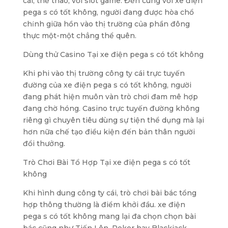
cái, thể thao, với slot game. Đến cùng với xe điện
pega s có tốt không, người đang được hòa chổ
chính giữa hồn vào thị trường của phần đông
thực một-một chẳng thể quên.
Dùng thử Casino Tại xe điện pega s có tốt không
Khi phi vào thị trường công ty cái trực tuyến
đường của xe điện pega s có tốt không, người
đang phát hiện muôn vàn trò chơi đam mê hợp
đang chờ hóng. Casino trực tuyến đường không
riêng gì chuyên tiêu dùng sự tiện thể dụng mà lại
hơn nữa chế tạo điều kiện đến bản thân người
đổi thưởng.
Trò Chơi Bài Tổ Hợp Tại xe điện pega s có tốt
không
Khi hình dung công ty cái, trò chơi bài bác tổng
hợp thông thường là điểm khởi đầu. xe điện
pega s có tốt không mang lại đa chọn chọn bài