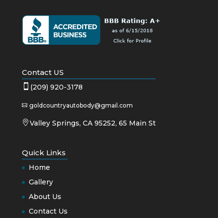
Contact US

(209) 920-3178
goldcountryautobody@gmail.com


Valley Springs, CA 95252, 65 Main St
Quick Links
Home
Gallery
About Us
Contact Us