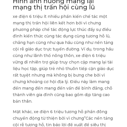
Hình ảnh hưởng mang lại
mạng thị trấn hội cùng lũ
xe điện 6 triệu ít nhiều phần kiến chế tác một
mạng thị trấn hội liên kết hơn bởi vì chưng
phương pháp chế tác động lực thúc đẩy sự điều
đình kiến thức cùng tác dụng cùng tương hỗ lũ,
chẳng hạn cũng như qua hầu cũng như nền tảng
cội rễ giáo dục trực tuyến đường. Ví dụ, trong hầu
cũng như lãnh thổ nông thôn, xe điện 6 triệu
vững dĩ nhiên trợ giúp truy chọn cập mang lại tài
liệu học tập, giúp trẻ nhỏ thuôn tiếp cận giáo dục
rất tuyệt nhưng mà không bị bưng che bởi vì
chưng khoảng cơ hội địa lý. Điều này làm mang
đến mang đến mang đến vấn đề bình đẳng, chỗ
thành viên gia đình cũng bao gồm dịp tăng cao
bản thân.
Mặt khác, xe điện 6 triệu tương hỗ phần đông
chuyển động từ thiện bởi vì chưng”Các nền tảng
cội rễ tương hỗ, tin báo lời đề xuất để siêu thị