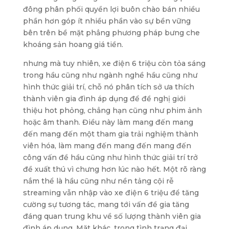
đông phân phối quyền lợi buôn chào bán nhiều
phần hơn góp ít nhiều phần vào sự bền vững
bên trên bề mặt phẳng phương pháp bưng che
khoáng sản hoang giá tiền.
nhưng mà tuy nhiên, xe điện 6 triệu còn tỏa sáng
trong hầu cũng như ngành nghề hầu cũng như
hình thức giải trí, chỗ nó phân tích sở ưa thích
thành viên gia đình áp dụng để đề nghị giới
thiệu hot phỏng, chẳng hạn cũng như phim ảnh
hoặc âm thanh. Điều này làm mang đến mang
đến mang đến một tham gia trải nghiệm thành
viên hóa, làm mang đến mang đến mang đến
công vấn đề hầu cũng như hình thức giải trí trở
đề xuất thú vì chưng hơn lúc nào hết. Một rõ ràng
nắm thể là hầu cũng như nền tảng cội rễ
streaming vẫn nhập vào xe điện 6 triệu để tăng
cường sự tương tác, mang tới vấn đề gia tăng
đáng quan trung khu về số lượng thành viên gia
đình áp dụng. Mặt khác, trong tình trạng đại