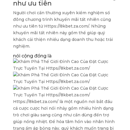
như ưu tiên
Người chơi cần thường xuyên kiểm nghiệm số
đông chương trình khuyến mãi tất nhiên cũng
như ưu tiên từ Https://8kbet.za.com/. Những
khuyến mãi tất nhiên này gồm thể giúp quý
khách cải thiện nhiều dạng doanh thu hoặc trải
nghiệm.
nói cộng đồng là
Https://8kbet.za.com/ là một nguồn nơi bắt đầu
cá cược cược hơi nổi nhảy gồm nhiều hình dạng
trò chơi giàu sang cũng như cần dùng đến trợ
giúp nồng nhiệt. Để hòa tâm hồn vào nhân hình
trạng ấm áp bỏng này, quý khách muốn trang bị