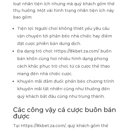
loạt nhân tiện ích nhưng mà quý khách gồm thể
thụ hưởng. Một vài hình trạng nhân tiện ích này
bao gồm:
Tiện lợi: Người chơi không thiết yếu yêu cầu
vận chuyển tới phần béo nhà chiếc hay điểm
đặt cược phiên bản dung dịch.
Đa dạng trò chơi: Https://8kbet.za.com/ buôn
bán khôn cùng hơi nhiều hình dạng phong
cách khắc phục trò chơi, từ cá cược thể thao
mang đến nhà chiếc cược.
Khuyến mãi đắm đuối: phần béo chương trình
khuyến mãi tất nhiên cũng như thưởng đến
quý khách bắt đầu cũng như trung thành.
Các công vậy cá cược buôn bán
được
Tại Https://8kbet.za.com/, quý khách gồm thể