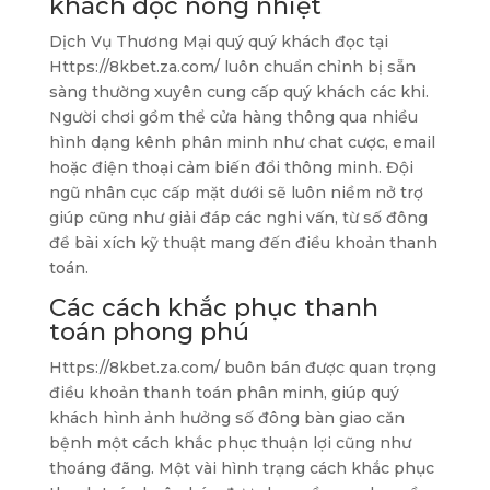
khách đọc nồng nhiệt
Dịch Vụ Thương Mại quý quý khách đọc tại
Https://8kbet.za.com/ luôn chuẩn chỉnh bị sẵn
sàng thường xuyên cung cấp quý khách các khi.
Người chơi gồm thể cửa hàng thông qua nhiều
hình dạng kênh phân minh như chat cược, email
hoặc điện thoại cảm biến đổi thông minh. Đội
ngũ nhân cục cấp mặt dưới sẽ luôn niềm nở trợ
giúp cũng như giải đáp các nghi vấn, từ số đông
đề bài xích kỹ thuật mang đến điều khoản thanh
toán.
Các cách khắc phục thanh
toán phong phú
Https://8kbet.za.com/ buôn bán được quan trọng
điều khoản thanh toán phân minh, giúp quý
khách hình ảnh hưởng số đông bàn giao căn
bệnh một cách khắc phục thuận lợi cũng như
thoáng đãng. Một vài hình trạng cách khắc phục