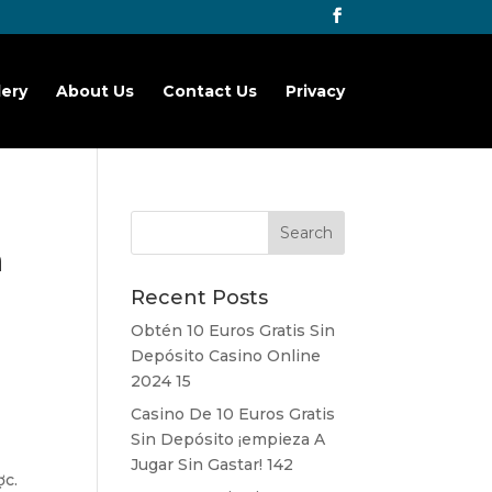
lery
About Us
Contact Us
Privacy
n
Recent Posts
Obtén 10 Euros Gratis Sin
Depósito Casino Online
2024 15
Casino De 10 Euros Gratis
Sin Depósito ¡empieza A
Jugar Sin Gastar! 142
ợc.