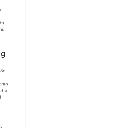
a
ận
thú
ng
trận
 phe
i
m