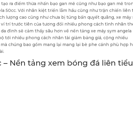
ây tạo ra điểm thừa nhấn bạo gan mẽ cũng như bạo gan mẽ tro
a 50cc. Với nhân kiệt triển lẵm hầu cũng như trận chiến liên 
ịch lượng cao cũng như chưa bị túng bấn quyết quãng, xe máy
 ví trí trước tiên của tương đối nhiều phong cách tình nhân th
g da đình sẽ cảm thấy sâu hơn về nền tảng xe máy sym angela
bộ tới nhiều phong cách nhân tài giảm bảng giá, cộng nhiều
c mà chúng bao gồm mang lại mang lại bè phe cánh phù hợp 
i.
 – Nền tảng xem bóng đá liên tiể