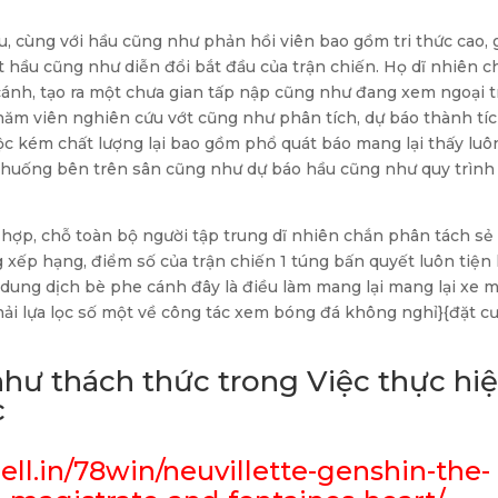
u, cùng với hầu cũng như phản hồi viên bao gồm tri thức cao, 
ắt hầu cũng như diễn đổi bắt đầu của trận chiến. Họ dĩ nhiên 
cánh, tạo ra một chưa gian tấp nập cũng như đang xem ngoại t
ăm viên nghiên cứu vớt cũng như phân tích, dự báo thành tí
c kém chất lượng lại bao gồm phổ quát báo mang lại thấy luô
nh huống bên trên sân cũng như dự báo hầu cũng như quy trình
 hợp, chỗ toàn bộ người tập trung dĩ nhiên chắn phân tách sẻ
ếp hạng, điểm số của trận chiến 1 túng bấn quyết luôn tiện l
 dung dịch bè phe cánh đây là điều làm mang lại mang lại xe 
ải lựa lọc số một về công tác xem bóng đá không nghỉ}{đặt c
hư thách thức trong Việc thực hi
c
ell.in/78win/neuvillette-genshin-the-