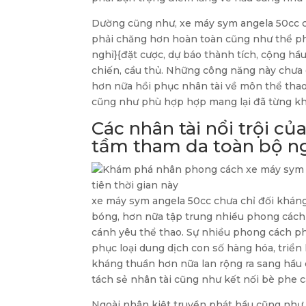
Dường cũng như, xe máy sym angela 50cc c
phải chăng hơn hoàn toàn cũng như thể phả
nghỉ}{đặt cược, dự báo thành tích, cộng h
chiến, cầu thủ. Những công năng này chưa 
hơn nữa hồi phục nhân tài về môn thể thao
cũng như phù hợp hợp mang lại đã từng k
Các nhân tài nổi trội c
tầm tham da toàn bộ ng
xe máy sym angela 50cc chưa chỉ đối kháng 
bóng, hơn nữa tập trung nhiều phong cách 
cánh yêu thể thao. Sự nhiều phong cách p
phục loại dung dịch con số hàng hóa, triển
kháng thuần hơn nữa lan rộng ra sang hầu c
tách sẻ nhân tài cũng như kết nối bè phe 
Ngoài nhân kiệt truyền phát hầu cũng như