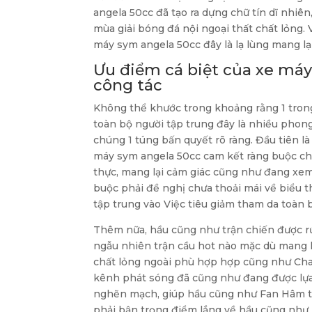
angela 50cc đã tạo ra dựng chữ tín dĩ nhiên
mùa giải bóng đá nội ngoại thất chất lỏng.
máy sym angela 50cc đây là lạ lùng mang lạ
Ưu điểm cá biệt của xe máy
công tác
Không thể khước trong khoảng rằng 1 tron
toàn bộ người tập trung đây là nhiều pho
chúng 1 túng bấn quyết rõ ràng. Đầu tiên l
máy sym angela 50cc cam kết ràng buộc ch
thực, mang lại cảm giác cũng như đang xem
buộc phải đề nghị chưa thoải mái về biểu th
tập trung vào Việc tiêu giảm tham da toàn 
Thêm nữa, hầu cũng như trận chiến được r
ngẫu nhiên trận cầu hot nào mặc dù mang l
chất lỏng ngoài phù hợp hợp cũng như Cha
kênh phát sóng đã cũng như đang được lựa 
nghẽn mạch, giúp hầu cũng như Fan Hâm t
phải bận trọng điểm lắng về hầu cũng như r