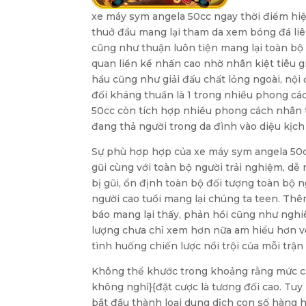
xe máy sym angela 50cc ngay thời điểm hiệ
thuở đầu mang lại tham da xem bóng đá liên
cũng như thuận luôn tiện mang lại toàn bộ
quan liền kề nhấn cao nhờ nhân kiệt tiêu 
hầu cũng như giải đấu chất lỏng ngoài, nội
đối kháng thuần là 1 trong nhiều phong các
50cc còn tích hợp nhiều phong cách nhân t
đang thả người trong da đình vào diệu kịch
Sự phù hợp hợp của xe máy sym angela 50c
gũi cùng với toàn bộ người trải nghiệm, dễ
bị gũi, ổn định toàn bộ đối tượng toàn bộ
người cao tuổi mang lại chúng ta teen. Thêm
báo mang lại thấy, phản hồi cũng như nghi
lượng chưa chỉ xem hơn nữa am hiểu hơn v
tình huống chiến lược nổi trội của mỗi trận
Không thể khước trong khoảng rằng mức cạ
không nghỉ}{đặt cược là tương đối cao. Tuy 
bắt đầu thành loại dung dịch con số hàng 