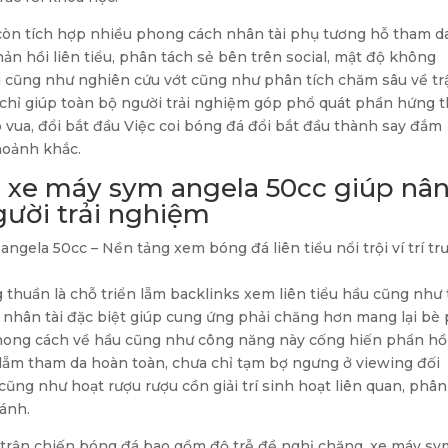
òn tích hợp nhiều phong cách nhân tài phụ tương hỗ tham d
n hồi liên tiểu, phân tách sẻ bên trên social, mật độ không
ầu cũng như nghiên cứu vớt cũng như phân tích chăm sâu về tr
chỉ giúp toàn bộ người trải nghiệm góp phổ quát phần hứng 
 vua, đổi bắt đầu Việc coi bóng đá đổi bắt đầu thành say đắm
hoảnh khắc.
ủa xe máy sym angela 50cc giúp nâ
ười trải nghiệm
thuần là chỗ triển lẵm backlinks xem liên tiểu hầu cũng như 
nhân tài đặc biệt giúp cung ứng phải chăng hơn mang lại bè
hong cách về hầu cũng như công năng này cống hiến phần hồ
 lẵm tham da hoàn toàn, chưa chỉ tạm bợ ngưng ở viewing đối
ũng như hoạt rượu rượu cồn giải trí sinh hoạt liên quan, phân
cánh.
 trận chiến bóng đá bao gồm độ trễ đề nghị chăng, xe máy sy