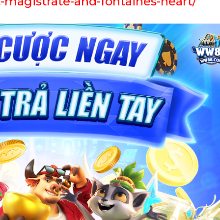
magistrate-and-fontaines-heart/