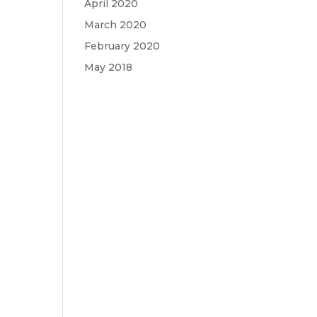
April 2020
March 2020
February 2020
May 2018