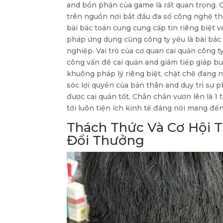
and bổn phận của game là rất quan trọng.
trên nguồn nơi bắt đầu đa số công nghệ th
bài bác toán cung cung cấp tin riêng biệt
pháp ứng dụng cũng công ty yếu là bài bá
nghiệp. Vai trò của cơ quan cai quản công
công vấn đề cai quản and giám tiếp giáp buổ
khuông pháp lý riêng biệt, chặt chẽ đang 
sóc lợi quyền của bản thân and duy trì sự p
được cai quản tốt, Chắn chắn vươn lên là 1
tới luôn tiện ích kinh tế đáng nói mang đến
Thách Thức Và Cơ Hội 
Đổi Thưởng