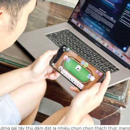
trường gái tây thủ dâm đặt ra nhiều chọn chọn thách thức man