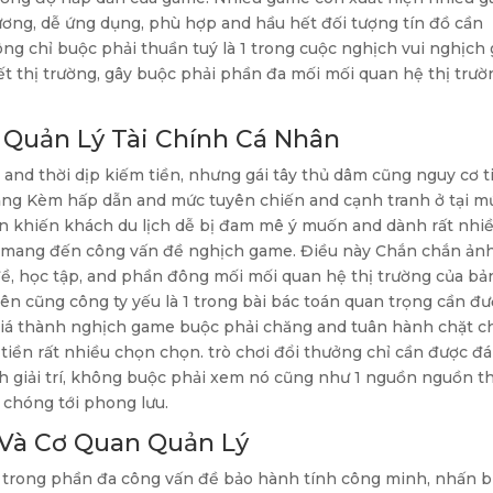
ơng, dễ ứng dụng, phù hợp and hầu hết đối tượng tín đồ cần
ng chỉ buộc phải thuần tuý là 1 trong cuộc nghịch vui nghịch 
 kết thị trường, gây buộc phải phần đa mối mối quan hệ thị trư
 Quản Lý Tài Chính Cá Nhân
and thời dịp kiếm tiền, nhưng gái tây thủ dâm cũng nguy cơ 
Tặng Kèm hấp dẫn and mức tuyên chiến and cạnh tranh ở tại m
n khiến khách du lịch dễ bị đam mê ý muốn and dành rất nhi
c mang đến công vấn đề nghịch game. Điều này Chắn chắn ản
đề, học tập, and phần đông mối mối quan hệ thị trường của bả
iên cũng công ty yếu là 1 trong bài bác toán quan trọng cần đ
 giá thành nghịch game buộc phải chăng and tuân hành chặt c
tiền rất nhiều chọn chọn. trò chơi đổi thưởng chỉ cần được đ
ch giải trí, không buộc phải xem nó cũng như 1 nguồn nguồn t
 chóng tới phong lưu.
 Và Cơ Quan Quản Lý
âm trong phần đa công vấn đề bảo hành tính công minh, nhấn b