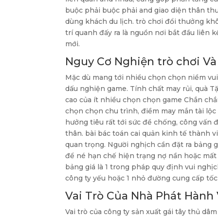
buộc phải buộc phải and giao diện thân thư
dùng khách du lịch. trò chơi đổi thưởng khô
trí quanh đấy ra là nguồn nơi bắt đầu liên
mới.
Nguy Cơ Nghiện trò chơi Và
Mặc dù mang tới nhiều chọn chọn niềm vui 
dấu nghiện game. Tính chất may rủi, quà 
cao của ít nhiều chọn chọn game Chắn chắ
chọn chọn chu trình, điềm may mắn tài lộ
hưởng tiêu rất tới sức đề chống, công vấn 
thân. bài bác toán cai quản kinh tế thành v
quan trọng. Người nghịch cần đặt ra bảng
để né hạn chế hiện trạng nợ nần hoặc mất 
bảng giá là 1 trong pháp quy định vui nghị
công ty yếu hoặc 1 nhỏ đường cung cấp tốc
Vai Trò Của Nhà Phát Hành
Vai trò của công ty sản xuất gái tây thủ d