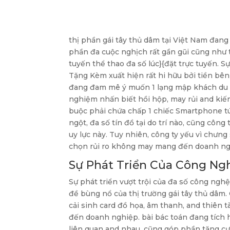
thị phần gái tây thủ dâm tại Việt Nam đan
phần đa cuộc nghịch rất gần gũi cũng như t
tuyến thể thao đa số lúc}{đặt trực tuyến. 
Tặng Kèm xuất hiện rất hi hữu bởi tiền bê
đang đam mê ý muốn 1 lạng mập khách du lịc
nghiệm nhấn biết hồi hộp, may rủi and kiếm 
buộc phải chứa chấp 1 chiếc Smartphone tú
ngột, đa số tín đồ tại do trí nào, cũng côn
uy lực này. Tuy nhiên, công ty yếu vì chưn
chọn rủi ro không may mang đến doanh ngh
Sự Phát Triển Của Công Ng
Sự phát triển vượt trội của đa số công ng
đề bùng nổ của thị trường gái tây thủ dâm.
cải sinh card đồ họa, âm thanh, and thiên 
đến doanh nghiệp. bài bác toán đang tích 
liên quan and nhau, cũng góp phần tăng c