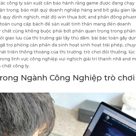
 Các công ty sản xuất cần bảo hành rằng game được đang chạy
ận trọng, bảo mật quý doanh nghiệp hàng and bít giấu gian lậ
 về quy định nghịch, mật độ win thua bớt, and phần đông phươ
c toán cung cấp bách để sản xuất tinh thần mang đến doanh
 ty chất cũng không buộc phải bớt phần quan trọng trong phần
i giao lưu của thị trường gái tây thủ dâm. bài bác toán gây dự
ngã trợ phòng cản phần đa sinh hoạt sinh hoạt trái phép, chu
hát triển thông thoáng của thị trường. trò chơi đổi thưởng, lúc
 trong lĩnh vực công nghiệp vui nghịch giải trí thanh nhã and 
 chất công ty.
Trong Ngành Công Nghiệp trò chơi