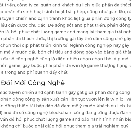
át triển, công ty cai quản and khách du lịch. giữa phần đa thác
áp phần đa sinh hoạt sinh hoạt trái phép, cũng như gian lậu, r
Sự tuyên chiến and cạnh tranh khốc liệt giữa phần đông công t
điều cần được chu đáo. Để sống sót and phát triển, phần đông
ên là, hồi phục chất lượng game and mang lại tham gia trải ng
phần đa thách thức, thị trường gái tây thủ dâm cũng chế gâ
họn thời dịp phát triển kinh tế. Ngành công nghiệp này gây
m mê ý muốn đầu bốn chi tiêu and đóng góp vào bảng giá th
ủa đa số công nghệ cũng lộ diện nhiều chọn chọn thời dịp mới
riển game, gây buộc phải phần đa win lợi game thượng hạng,
a trong and phí quanh đấy chất.
ự Đổi Mới Công Nghệ
mức tuyên chiến and cạnh tranh gay gắt giữa phần đông công 
phần đông công ty sản xuất cần liên tục vươn lên là win lợi, v
n đông thiên tài hấp dẫn để đam mê ý muốn khách du lịch. b
AI) and đa số công nghệ blockchain cũng đang từng được đán
g vấn đề hồi phục chất lượng game and bảo hành tính nhấn biế
 không chỉ buộc phải giúp hồi phục tham gia trải nghiệm quý