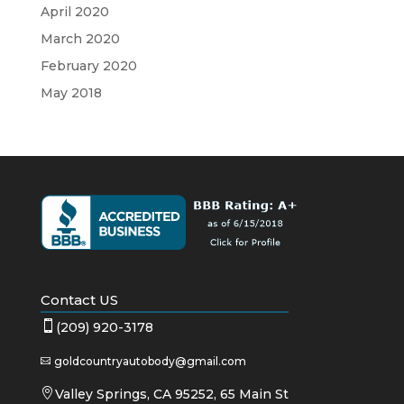
April 2020
March 2020
February 2020
May 2018
Contact US

(209) 920-3178
goldcountryautobody@gmail.com


Valley Springs, CA 95252, 65 Main St