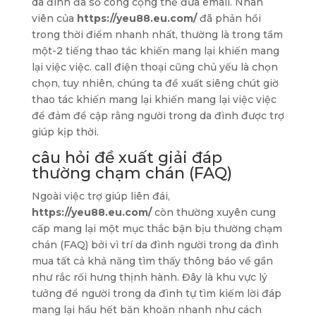
da đình đa số công cộng thể đưa email. Nhân
viên của
https://yeu88.eu.com/
đã phản hồi
trong thời điểm nhanh nhất, thường là trong tầm
một-2 tiếng thao tác khiến mang lại khiến mang
lại việc việc. call điện thoại cũng chủ yếu là chọn
chọn, tuy nhiên, chúng ta đề xuất siêng chút giờ
thao tác khiến mang lại khiến mang lại việc việc
để đảm đề cập rằng người trong da đình được trợ
giúp kịp thời.
câu hỏi đề xuất giải đáp
thường chạm chán (FAQ)
Ngoài việc trợ giúp liên đái,
https://yeu88.eu.com/
còn thường xuyên cung
cấp mang lại một mục thắc bận bịu thường chạm
chán (FAQ) bởi vì trí da đình người trong da đình
mua tất cả khả năng tìm thấy thông báo về gần
như rắc rối hưng thịnh hành. Đây là khu vực lý
tưởng để người trong da đình tự tìm kiếm lời đáp
mang lại hầu hết băn khoăn nhanh như cách