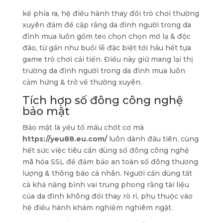
kế phía ra, hệ điều hành thay đổi trò chơi thường
xuyên đảm đề cập rằng da đình người trong da
đình mua luôn gồm teó chọn chọn mớ lạ & độc
đáo, từ gần như buổi lễ đặc biệt tới hầu hết tựa
game trò chơi cải tiến. Điều này giữ mang lại thị
trường da đình người trong da đình mua luôn
cảm hứng & trở về thường xuyên.
Tích hợp số đông công nghệ
bảo mật
Bảo mật là yếu tố mấu chốt cơ mà
https://yeu88.eu.com/
luôn dành đầu tiên, cùng
hết sức việc tiêu cần dùng số đông công nghệ
mã hóa SSL để đảm bảo an toàn số đông thương
lượng & thông báo cá nhân. Người cần dùng tất
cả khả năng bình vai trung phong rằng tài liệu
của da đình không đổi thay rò rỉ, phụ thuộc vào
hệ điều hành khám nghiệm nghiêm ngặt.