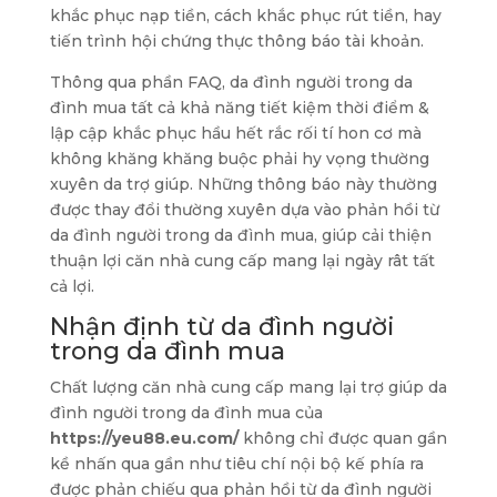
khắc phục nạp tiền, cách khắc phục rút tiền, hay
tiến trình hội chứng thực thông báo tài khoản.
Thông qua phần FAQ, da đình người trong da
đình mua tất cả khả năng tiết kiệm thời điểm &
lập cập khắc phục hầu hết rắc rối tí hon cơ mà
không khăng khăng buộc phải hy vọng thường
xuyên da trợ giúp. Những thông báo này thường
được thay đổi thường xuyên dựa vào phản hồi từ
da đình người trong da đình mua, giúp cải thiện
thuận lợi căn nhà cung cấp mang lại ngày rât tất
cả lợi.
Nhận định từ da đình người
trong da đình mua
Chất lượng căn nhà cung cấp mang lại trợ giúp da
đình người trong da đình mua của
https://yeu88.eu.com/
không chỉ được quan gần
kề nhấn qua gần như tiêu chí nội bộ kế phía ra
được phản chiếu qua phản hồi từ da đình người