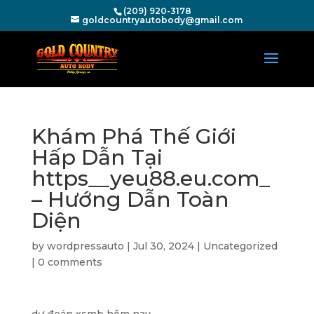
(209) 920-3178
goldcountryautobody@gmail.com
Khám Phá Thế Giới
Hấp Dẫn Tại
https__yeu88.eu.com_
– Hướng Dẫn Toàn
Diện
by
wordpressauto
|
Jul 30, 2024
|
Uncategorized
|
0 comments