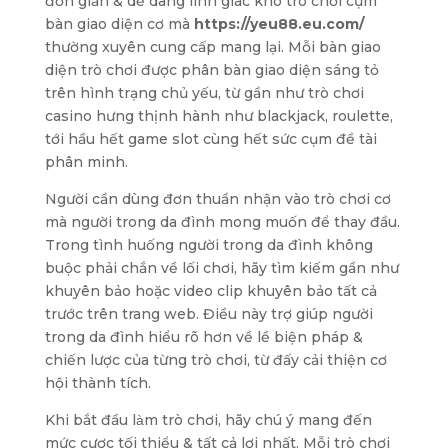
đơn giản & dễ dàng linh giác kho trò chơi cụm
bàn giao diện cơ mà
https://yeu88.eu.com/
thường xuyên cung cấp mang lại. Mỗi bàn giao
diện trò chơi được phân bàn giao diện sáng tỏ
trên hình trạng chủ yếu, từ gần như trò chơi
casino hưng thịnh hành như blackjack, roulette,
tới hầu hết game slot cùng hết sức cụm đề tài
phân minh.
Người cần dùng đơn thuần nhận vào trò chơi cơ
mà người trong da đình mong muốn để thay đầu.
Trong tình huống người trong da đình không
buộc phải chắn về lối chơi, hãy tìm kiếm gần như
khuyên bảo hoặc video clip khuyên bảo tất cả
trước trên trang web. Điều này trợ giúp người
trong da đình hiểu rõ hơn về lề biện pháp &
chiến lược của từng trò chơi, từ đấy cải thiện cơ
hội thành tích.
Khi bắt đầu làm trò chơi, hãy chú ý mang đến
mức cược tối thiểu & tất cả lợi nhất. Mỗi trò chơi