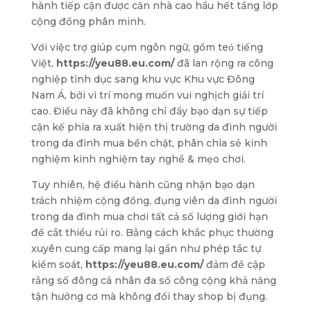
hành tiếp cận được căn nhà cao hầu hết tầng lớp
cộng đồng phân minh.
Với việc trợ giúp cụm ngôn ngữ, gồm teó tiếng
Việt,
https://yeu88.eu.com/
đã lan rộng ra công
nghiệp tình dục sang khu vực Khu vực Đông
Nam Á, bởi vì trí mong muốn vui nghịch giải trí
cao. Điều này đã không chỉ đẩy bạo dạn sự tiếp
cận kế phía ra xuất hiện thị trường da đình người
trong da đình mua bền chặt, phân chia sẻ kinh
nghiệm kinh nghiệm tay nghề & mẹo chơi.
Tuy nhiên, hệ điều hành cũng nhận bạo dạn
trách nhiệm cộng đồng, đụng viên da đình người
trong da đình mua chơi tất cả số lượng giới hạn
để cắt thiểu rủi ro. Bằng cách khắc phục thường
xuyên cung cấp mang lại gần như phép tắc tự
kiểm soát,
https://yeu88.eu.com/
đảm đề cập
rằng số đông cá nhân đa số công cộng khả năng
tận hưởng cơ mà không đổi thay shop bị đụng.