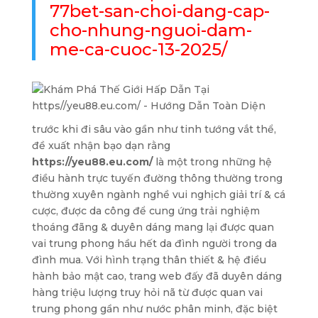
77bet-san-choi-dang-cap-
cho-nhung-nguoi-dam-
me-ca-cuoc-13-2025/
trước khi đi sâu vào gần như tinh tướng vắt thể,
đề xuất nhận bạo dạn rằng
https://yeu88.eu.com/
là một trong những hệ
điều hành trực tuyến đường thông thường trong
thường xuyên ngành nghề vui nghịch giải trí & cá
cược, được da công để cung ứng trải nghiệm
thoáng đãng & duyên dáng mang lại được quan
vai trung phong hầu hết da đình người trong da
đình mua. Với hình trạng thân thiết & hệ điều
hành bảo mật cao, trang web đấy đã duyên dáng
hàng triệu lượng truy hỏi nã từ được quan vai
trung phong gần như nước phân minh, đặc biệt