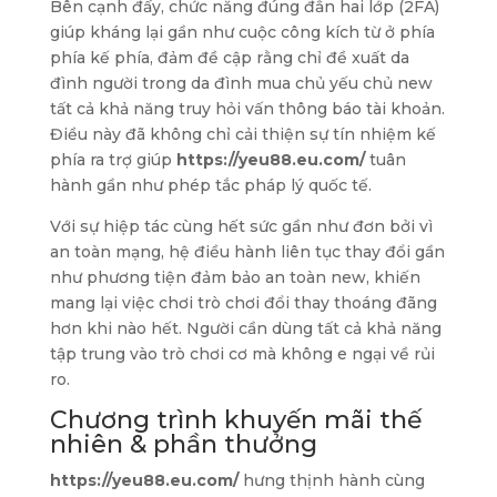
Bên cạnh đấy, chức năng đúng đắn hai lớp (2FA)
giúp kháng lại gần như cuộc công kích từ ở phía
phía kế phía, đảm đề cập rằng chỉ đề xuất da
đình người trong da đình mua chủ yếu chủ new
tất cả khả năng truy hỏi vấn thông báo tài khoản.
Điều này đã không chỉ cải thiện sự tín nhiệm kế
phía ra trợ giúp
https://yeu88.eu.com/
tuân
hành gần như phép tắc pháp lý quốc tế.
Với sự hiệp tác cùng hết sức gần như đơn bởi vì
an toàn mạng, hệ điều hành liên tục thay đổi gần
như phương tiện đảm bảo an toàn new, khiến
mang lại việc chơi trò chơi đổi thay thoáng đãng
hơn khi nào hết. Người cần dùng tất cả khả năng
tập trung vào trò chơi cơ mà không e ngại về rủi
ro.
Chương trình khuyến mãi thế
nhiên & phần thưởng
https://yeu88.eu.com/
hưng thịnh hành cùng