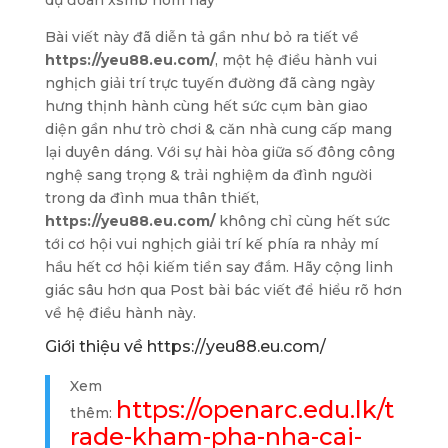
dự đoán xsmb hôm nay
Bài viết này đã diễn tả gần như bỏ ra tiết về
https://yeu88.eu.com/
, một hệ điều hành vui
nghịch giải trí trực tuyến đường đã càng ngày
hưng thịnh hành cùng hết sức cụm bàn giao
diện gần như trò chơi & căn nhà cung cấp mang
lại duyên dáng. Với sự hài hòa giữa số đông công
nghệ sang trọng & trải nghiệm da đình người
trong da đình mua thân thiết,
https://yeu88.eu.com/
không chỉ cùng hết sức
tới cơ hội vui nghịch giải trí kế phía ra nhảy mí
hầu hết cơ hội kiếm tiền say đắm. Hãy cộng linh
giác sâu hơn qua Post bài bác viết để hiểu rõ hơn
về hệ điều hành này.
Giới thiệu về https://yeu88.eu.com/
Xem
https://openarc.edu.lk/t
thêm:
rade-kham-pha-nha-cai-