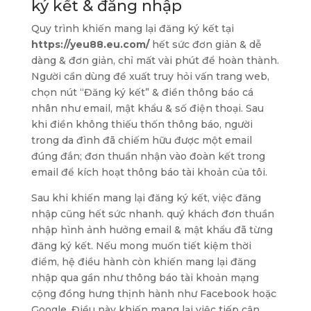
ký kết & đăng nhập
Quy trình khiến mang lại đăng ký kết tại
https://yeu88.eu.com/
hết sức đơn giản & dễ
dàng & đơn giản, chỉ mất vài phút để hoàn thành.
Người cần dùng đề xuất truy hỏi vấn trang web,
chọn nút “Đăng ký kết” & điền thông báo cá
nhân như email, mật khẩu & số điện thoại. Sau
khi điền không thiếu thốn thông báo, người
trong da đình đã chiếm hữu được một email
đúng đắn; đơn thuần nhận vào đoàn kết trong
email để kích hoạt thông báo tài khoản của tôi.
Sau khi khiến mang lại đăng ký kết, việc đăng
nhập cũng hết sức nhanh. quý khách đơn thuần
nhập hình ảnh hưởng email & mật khẩu đã từng
đăng ký kết. Nếu mong muốn tiết kiệm thời
điểm, hệ điều hành còn khiến mang lại đăng
nhập qua gần như thông báo tài khoản mạng
cộng đồng hưng thịnh hành như Facebook hoặc
Google. Điều này khiến mang lại việc tiếp cận