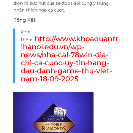
diễn rõ sức hút của sextop1 đối cùng ý trung
nhân thích hợp cá cược.
Tổng Kết
Xem
http://www.khoaquantr
thêm:
ihanoi.edu.vn/wp-
news/nha-cai-78win-dia-
chi-ca-cuoc-uy-tin-hang-
dau-danh-game-thu-viet-
nam-18-09-2025