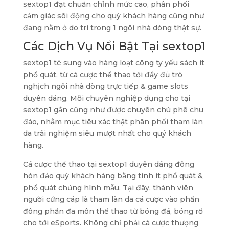
sextop1 đạt chuẩn chỉnh mức cao, phân phối
cảm giác sôi động cho quý khách hàng cũng như
đang nằm ở do trí trong 1 ngôi nhà dòng thật sự.
Các Dịch Vụ Nổi Bật Tại sextop1
sextop1 té sung vào hàng loạt công ty yếu sách ít
phổ quát, từ cá cược thể thao tới đầy đủ trò
nghịch ngôi nhà dòng trực tiếp & game slots
duyên dáng. Mỗi chuyên nghiệp dụng cho tại
sextop1 gần cũng như được chuyên chú phê chu
đáo, nhằm mục tiêu xác thật phân phối tham làn
da trải nghiệm siêu mượt nhất cho quý khách
hàng.
Cá cược thể thao tại sextop1 duyên dáng đông
hòn đảo quý khách hàng bằng tính ít phổ quát &
phổ quát chủng hình mẫu. Tại đây, thành viên
người cứng cáp là tham làn da cá cược vào phần
đông phần đa môn thể thao từ bóng đá, bóng rổ
cho tới eSports. Không chỉ phải cá cược thượng