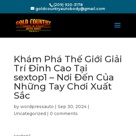
(209) 920-3178
goldcountryautobody@gmail.com
Khám Phá Thế Giới Giải
Trí Đỉnh Cao Tại
sextop1 – Nơi Đến Của
Những Tay Chơi Xuất
Sắc
by
wordpressauto
|
Sep 30, 2024
|
Uncategorized
|
0 comments