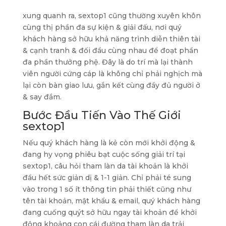
xung quanh ra, sextop1 cũng thường xuyên khôn
cùng thị phần đa sự kiện & giải đấu, nơi quý
khách hàng sở hữu khả năng trình diễn thiên tài
& cạnh tranh & đối đầu cùng nhau để đoạt phần
đa phần thưởng phệ. Đây là do trí mà lại thành
viên người cứng cáp là không chỉ phải nghịch mà
lại còn bàn giao lưu, gắn kết cùng đầy đủ người ở
& say đắm.
Bước Đầu Tiến Vào Thế Giới
sextop1
Nếu quý khách hàng là kẻ còn mới khởi động &
đang hy vọng phiêu bạt cuộc sống giải trí tại
sextop1, câu hỏi tham làn da tài khoản là khởi
đầu hết sức giản dị & 1-1 giản. Chỉ phải té sung
vào trong 1 số ít thông tin phải thiết cũng như
tên tài khoản, mật khẩu & email, quý khách hàng
đang cuống quýt sở hữu ngay tài khoản để khởi
động khoảng con cái đường tham làn da trải