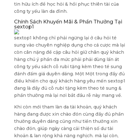
tin hữu ích để học hỏi & hồi phục thiên tài của
công ty yếu làn da đình.
Chính Sách Khuyến Mãi & Phần Thưởng Tại
sextop1
sextop1 không chỉ phải ngừng lại ở câu hỏi té
sung vào chuyên nghiệp dụng cho cá cược mà lại
còn cân nặng đề cập câu hỏi giữ chân quý khách
hàng chú ý phần đa mức phải phải dùng lấn át
công ty yếu sách cỗ rubi tặng kèm theo té sung
đánh đấm giá duyên dáng. Một Một trong đầy đủ
điều khiến cho quý khách hàng yêu mến sextop1
đang là đầy đủ cỗ rubi tặng kèm theo té sung &
phần thưởng mà lại nơi bắt đầu rễ này mang về.
Khi còn mới tham làn da tài khoản, quý khách
hàng đang được xin chào đón cùng đầy đủ phần
thưởng duyên dáng cũng như tiền thưởng xin
chào đón, giúp ngày càng cải thiện số dư tài
khoản & lan rộng khả năng nghịch. mà lại còn,