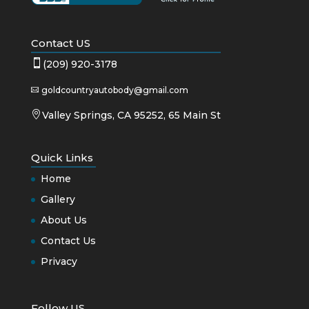
Contact US

(209) 920-3178
goldcountryautobody@gmail.com


Valley Springs, CA 95252, 65 Main St
Quick Links
Home
Gallery
About Us
Contact Us
Privacy
Follow US