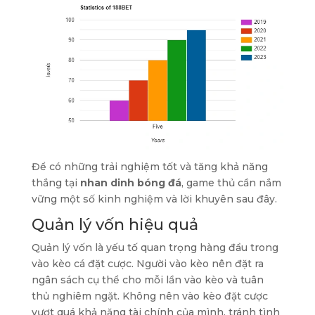
Để có những trải nghiệm tốt và tăng khả năng
thắng tại
nhan dinh bóng đá
, game thủ cần nắm
vững một số kinh nghiệm và lời khuyên sau đây.
Quản lý vốn hiệu quả
Quản lý vốn là yếu tố quan trọng hàng đầu trong
vào kèo cá đặt cược. Người vào kèo nên đặt ra
ngân sách cụ thể cho mỗi lần vào kèo và tuân
thủ nghiêm ngặt. Không nên vào kèo đặt cược
vượt quá khả năng tài chính của mình, tránh tình