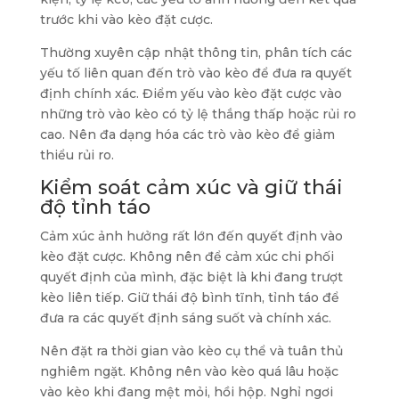
trước khi vào kèo đặt cược.
Thường xuyên cập nhật thông tin, phân tích các
yếu tố liên quan đến trò vào kèo để đưa ra quyết
định chính xác. Điểm yếu vào kèo đặt cược vào
những trò vào kèo có tỷ lệ thắng thấp hoặc rủi ro
cao. Nên đa dạng hóa các trò vào kèo để giảm
thiểu rủi ro.
Kiểm soát cảm xúc và giữ thái
độ tỉnh táo
Cảm xúc ảnh hưởng rất lớn đến quyết định vào
kèo đặt cược. Không nên để cảm xúc chi phối
quyết định của mình, đặc biệt là khi đang trượt
kèo liên tiếp. Giữ thái độ bình tĩnh, tỉnh táo để
đưa ra các quyết định sáng suốt và chính xác.
Nên đặt ra thời gian vào kèo cụ thể và tuân thủ
nghiêm ngặt. Không nên vào kèo quá lâu hoặc
vào kèo khi đang mệt mỏi, hồi hộp. Nghỉ ngơi