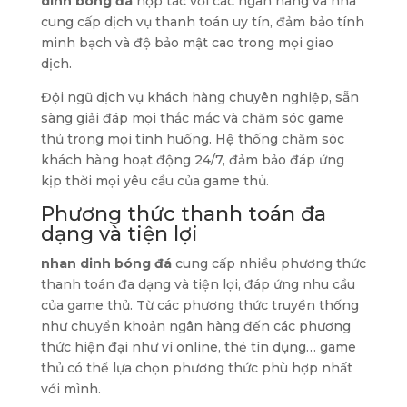
dinh bóng đá
hợp tác với các ngân hàng và nhà
cung cấp dịch vụ thanh toán uy tín, đảm bảo tính
minh bạch và độ bảo mật cao trong mọi giao
dịch.
Đội ngũ dịch vụ khách hàng chuyên nghiệp, sẵn
sàng giải đáp mọi thắc mắc và chăm sóc game
thủ trong mọi tình huống. Hệ thống chăm sóc
khách hàng hoạt động 24/7, đảm bảo đáp ứng
kịp thời mọi yêu cầu của game thủ.
Phương thức thanh toán đa
dạng và tiện lợi
nhan dinh bóng đá
cung cấp nhiều phương thức
thanh toán đa dạng và tiện lợi, đáp ứng nhu cầu
của game thủ. Từ các phương thức truyền thống
như chuyển khoản ngân hàng đến các phương
thức hiện đại như ví online, thẻ tín dụng… game
thủ có thể lựa chọn phương thức phù hợp nhất
với mình.