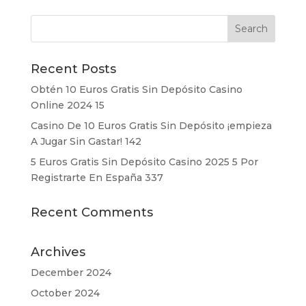
Recent Posts
Obtén 10 Euros Gratis Sin Depósito Casino
Online 2024 15
Casino De 10 Euros Gratis Sin Depósito ¡empieza
A Jugar Sin Gastar! 142
5 Euros Gratis Sin Depósito Casino 2025 5 Por
Registrarte En España 337
Recent Comments
Archives
December 2024
October 2024