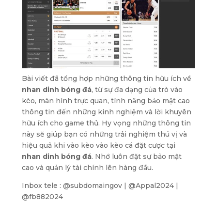
Bài viết đã tổng hợp những thông tin hữu ích về
nhan dinh bóng đá
, từ sự đa dạng của trò vào
kèo, màn hình trực quan, tính năng bảo mật cao
thông tin đến những kinh nghiệm và lời khuyên
hữu ích cho game thủ. Hy vọng những thông tin
này sẽ giúp bạn có những trải nghiệm thú vị và
hiệu quả khi vào kèo vào kèo cá đặt cược tại
nhan dinh bóng đá
. Nhớ luôn đặt sự bảo mật
cao và quản lý tài chính lên hàng đầu.
Inbox tele : @subdomaingov | @Appal2024 |
@fb882024