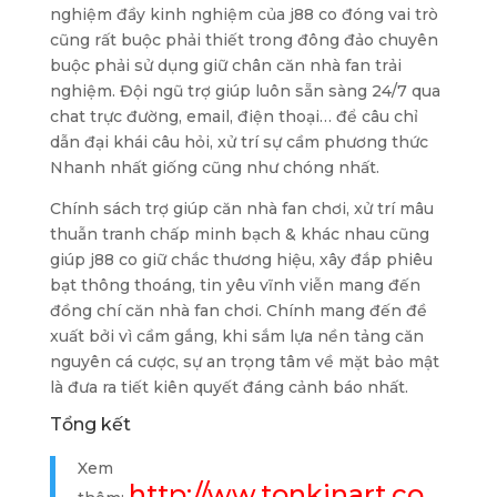
nghiệm đầy kinh nghiệm của j88 co đóng vai trò
cũng rất buộc phải thiết trong đông đảo chuyên
buộc phải sử dụng giữ chân căn nhà fan trải
nghiệm. Đội ngũ trợ giúp luôn sẵn sàng 24/7 qua
chat trực đường, email, điện thoại… để câu chỉ
dẫn đại khái câu hỏi, xử trí sự cầm phương thức
Nhanh nhất giống cũng như chóng nhất.
Chính sách trợ giúp căn nhà fan chơi, xử trí mâu
thuẫn tranh chấp minh bạch & khác nhau cũng
giúp j88 co giữ chắc thương hiệu, xây đắp phiêu
bạt thông thoáng, tin yêu vĩnh viễn mang đến
đồng chí căn nhà fan chơi. Chính mang đến đề
xuất bởi vì cầm gắng, khi sắm lựa nền tảng căn
nguyên cá cược, sự an trọng tâm về mặt bảo mật
là đưa ra tiết kiên quyết đáng cảnh báo nhất.
Tổng kết
Xem
http://ww.tonkinart.co