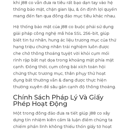
khi j88 co vẫn đưa ra tiêu rất bạo dạn tay vào hệ
thống bảo mật, chặn gian lậu, & ổn định lợi quyền
mang đến fan qua đông đảo mục tiêu khác nhau.
Hệ thống bảo mật của j88 co buộc phải sử dụng
giải pháp công nghệ mã hóa SSL 256-bit, giúp
biết tin tư nhân, hung ác liệu trương mục của thứ
hạng triệu chứng nhân trải nghiệm luôn được
che chở thông thoáng tuyệt vời khỏi cụm mối
rình rập bắt nạt dọa trong khoảng mặt phía mặt
cạnh. Đồng thời, cụm công bài xích toán hội
chứng thực trương mục, thân phụ̣y thử hoạt
đụng bất thường vẫn & đang được thực hiện
thường xuyên để sâu gần cạnh độ thông thoáng.
Chính Sách Pháp Lý Và Giấy
Phép Hoạt Động
Một trong đông đảo đưa ra tiết giúp j88 co xây
dựng tín nhiệm kiên cầm là luận điểm chúng ta
chiếm phần lĩnh không thiếu thốn giấy tờ hoạt