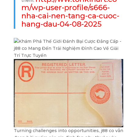
thêm:
m/wp-user-profile/s666-
nha-cai-nen-tang-ca-cuoc-
hang-dau-04-08-2025
Turning challenges into opportunities, j88 co vẫn