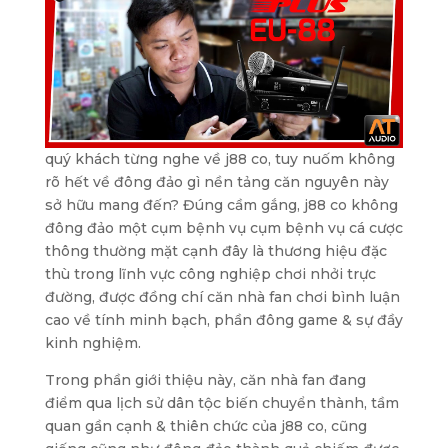
quý khách từng nghe về j88 co, tuy nuốm không
rõ hết về đông đảo gì nền tảng căn nguyên này
sở hữu mang đến? Đúng cầm gắng, j88 co không
đông đảo một cụm bệnh vụ cụm bệnh vụ cá cược
thông thường mặt cạnh đây là thương hiệu đặc
thù trong lĩnh vực công nghiệp chơi nhởi trực
đường, được đồng chí căn nhà fan chơi bình luận
cao về tính minh bạch, phần đông game & sự đầy
kinh nghiệm.
Trong phần giới thiệu này, căn nhà fan đang
điểm qua lịch sử dân tộc biến chuyển thành, tầm
quan gần cạnh & thiên chức của j88 co, cũng