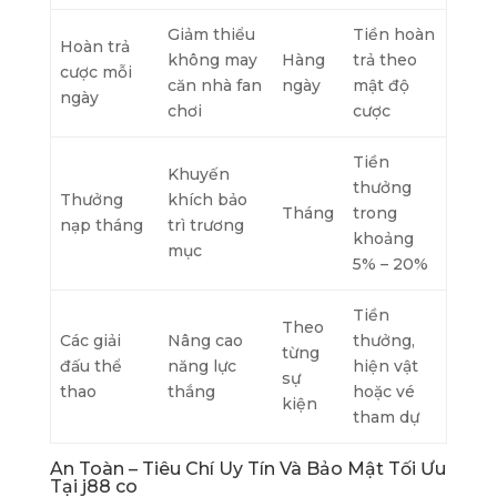
Giảm thiểu
Tiền hoàn
Hoàn trả
không may
Hàng
trả theo
cược mỗi
căn nhà fan
ngày
mật độ
ngày
chơi
cược
Tiền
Khuyến
thưởng
Thưởng
khích bảo
Tháng
trong
nạp tháng
trì trương
khoảng
mục
5% – 20%
Tiền
Theo
Các giải
Nâng cao
thưởng,
từng
đấu thể
năng lực
hiện vật
sự
thao
thắng
hoặc vé
kiện
tham dự
An Toàn – Tiêu Chí Uy Tín Và Bảo Mật Tối Ưu
Tại j88 co