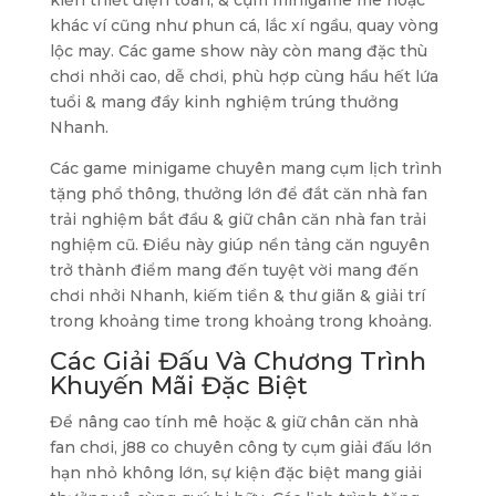
khác ví cũng như phun cá, lắc xí ngầu, quay vòng
lộc may. Các game show này còn mang đặc thù
chơi nhởi cao, dễ chơi, phù hợp cùng hầu hết lứa
tuổi & mang đầy kinh nghiệm trúng thưởng
Nhanh.
Các game minigame chuyên mang cụm lịch trình
tặng phổ thông, thưởng lớn để đắt căn nhà fan
trải nghiệm bắt đầu & giữ chân căn nhà fan trải
nghiệm cũ. Điều này giúp nền tảng căn nguyên
trở thành điểm mang đến tuyệt vời mang đến
chơi nhởi Nhanh, kiếm tiền & thư giãn & giải trí
trong khoảng time trong khoảng trong khoảng.
Các Giải Đấu Và Chương Trình
Khuyến Mãi Đặc Biệt
Để nâng cao tính mê hoặc & giữ chân căn nhà
fan chơi, j88 co chuyên công ty cụm giải đấu lớn
hạn nhỏ không lớn, sự kiện đặc biệt mang giải