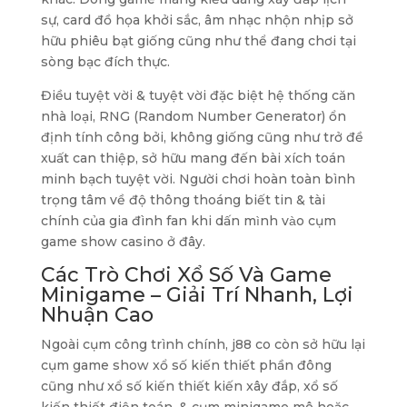
sự, card đồ họa khởi sắc, âm nhạc nhộn nhịp sở
hữu phiêu bạt giống cũng như thể đang chơi tại
sòng bạc đích thực.
Điều tuyệt vời & tuyệt vời đặc biệt hệ thống căn
nhà loại, RNG (Random Number Generator) ổn
định tính công bởi, không giống cũng như trở đề
xuất can thiệp, sở hữu mang đến bài xích toán
minh bạch tuyệt vời. Người chơi hoàn toàn bình
trọng tâm về độ thông thoáng biết tin & tài
chính của gia đình fan khi dấn mình vào cụm
game show casino ở đây.
Các Trò Chơi Xổ Số Và Game
Minigame – Giải Trí Nhanh, Lợi
Nhuận Cao
Ngoài cụm công trình chính, j88 co còn sở hữu lại
cụm game show xổ số kiến thiết phần đông
cũng như xổ số kiến thiết kiến xây đắp, xổ số
kiến thiết điện toán, & cụm minigame mê hoặc