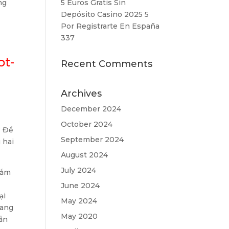
ng
5 Euros Gratis Sin
Depósito Casino 2025 5
Por Registrarte En España
337
ot-
Recent Comments
Archives
December 2024
October 2024
? Để
September 2024
 hai
August 2024
July 2024
đắm
June 2024
ại
May 2024
mang
May 2020
vẫn