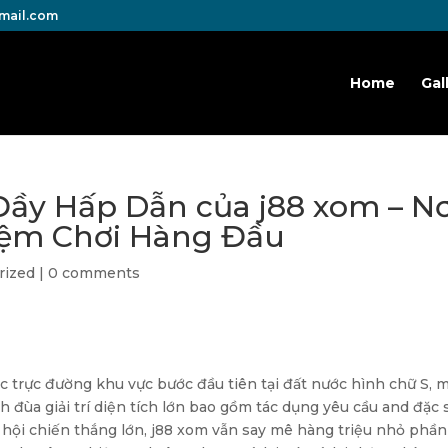
mail.com
Home
Gal
Đầy Hấp Dẫn của j88 xom – Nơ
iệm Chơi Hàng Đầu
rized
|
0 comments
ợc trực đường khu vực bước đầu tiên tại đất nước hình chữ S, 
h đùa giải trí diện tích lớn bao gồm tác dụng yêu cầu and đặc 
ơ hội chiến thắng lớn, j88 xom vẫn say mê hàng triệu nhỏ phần