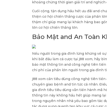
khoảng chừng thời gian giải trí and nghịch 
Cuối cộng, tận dụng hầu hết ưu đãi and chươn
thiện cơ hội chiến thắng cược của phần lớn
thậm chí giúp mang lại khách hàng bao gồm
lớn cơ hội chiến thắng lớn.
Bảo Mật and An Toàn K
Nếu người trong gia đình lừng khừng về sự 
khi bắt đầu làm cá cược tại j88 xom, hãy
bảo mật thông tin and công nghệ tiên tiến
chi phí của phần lớn người trong gia đình t
j88 xom cần tiêu dùng công nghệ tiên tiế
chuyển giao bệnh and tin tức cá nhân. Điều
gia đình tiêu tiêu dùng vẫn tiến hành mã h
thông tin này không hầu hết giúp mang lại 
trong nguyên nhân nhà yếu bao gồm tác dụ
tác dụng xung quanh teo khu vực cá cược c