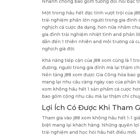
Nhanh chóng bao gồm tương đối nổi bậc tro
Một trong hầu hết đặc tính vượt trội của j8
trải nghiệm phần lớn người trong gia đình 
nghịch cá cược đa dạng, hơn nữa nhắm chuy
gia đình trải nghiệm nhiệt tình and phần l
dẫn đến 1 thiên nhiên and môi trường cá c
nghịch già đời.
Khả năng tiếp cận của j88 xom cũng là 1 tro
đường, người trong gia đình mà lại thậm chí 
Nền tảng j88 xom được Gia Công hóa bao gồ
mang lại nhu cầu càng ngày cao của phần lớn
xom không hầu hết 1 sản phẩm cá cược hơn 
bao gồm cộng nhu cầu mà lại thậm chí chuyể
Lợi Ích Có Được Khi Tham G
Tham gia vào j88 xom không hầu hết 1-1 giả
biệt mang lại khách hàng. Những quyền lợi 
trải nghiệm and học hỏi hầu hết điều mới.