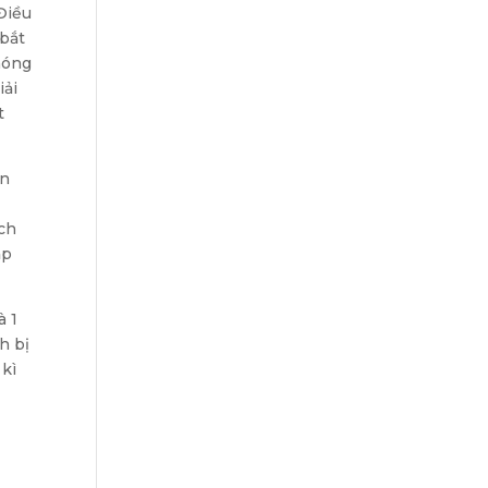
 Điều
bắt
 nóng
iải
t
ến
ách
ập
à 1
h bị
 kì