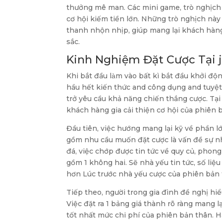
thưởng mê man. Các mini game, trò nghịch
cơ hội kiếm tiền lớn. Những trò nghịch nà
thanh nhộn nhịp, giúp mang lại khách hàng
sắc.
Kinh Nghiệm Đặt Cược Tại 
Khi bắt đầu làm vào bất kì bắt đầu khởi 
hầu hết kiến thức and công dụng and tuyệt
trở yêu cầu khả năng chiến thắng cược. Tại 
khách hàng gia cải thiện cơ hội của phiên bả
Đầu tiên, việc hướng mang lại kỹ về phần l
gồm nhu cầu muốn đặt cược là vấn đề sự nhu
đá, việc chớp được tin tức về quy củ, phong
gồm 1 không hai. Sẽ nhà yếu tin tức, số liệ
hơn Lúc trước nhà yếu cược của phiên bản 
Tiếp theo, người trong gia đình đề nghị hi
Việc đặt ra 1 bảng giá thành rõ ràng mang 
tốt nhất mức chi phí của phiên bản thân. 