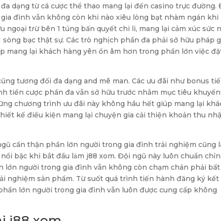
h đa dạng từ cá cược thể thao mang lại đến casino trực đường.
 gia đình vẫn không còn khi nào xiêu lòng bạt nhàm ngán khi 
ữu ngoại trừ bên 1 túng bấn quyết chi li, mang lại cảm xúc sức
 1 sòng bạc thật sự. Các trò nghịch phần đa phải sở hữu pháp g
ấp mang lại khách hàng yên ổn âm hơn trong phần lớn việc đặ
m cũng tương đối đa dạng and mê man. Các ưu đãi như bonus ti
ính tiền cược phần đa vẫn sở hữu trước nhằm mục tiêu khuyến
 Những chương trình ưu đãi này không hầu hết giúp mang lại kh
hiết kế điều kiện mang lại chuyện gia cải thiện khoản thu nh
ngũ cẩn thận phần lớn người trong gia đình trải nghiệm cũng l
ổi bậc khi bắt đầu làm j88 xom. Đội ngũ này luôn chuẩn chỉn
ần lớn người trong gia đình vẫn không còn chạm chán phải bất
trải nghiệm sản phẩm. Từ suốt quá trình tiến hành đăng ký kết
, phần lớn người trong gia đình vẫn luôn được cung cấp không
ại j88 xom