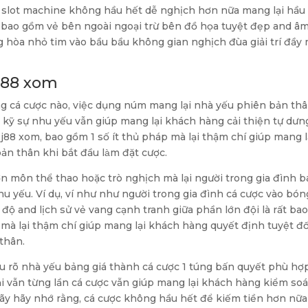
 slot machine không hầu hết dễ nghịch hơn nữa mang lại hầu
y bao gồm vẻ bên ngoài ngoại trừ bên đồ họa tuyệt đẹp and â
 hòa nhỏ tim vào bầu bầu không gian nghịch đùa giải trí đầy
j88 xom
động cá cược nào, việc dụng núm mang lại nhà yếu phiên bản th
 kỹ sự nhu yếu vẫn giúp mang lại khách hàng cải thiện tự dưn
j88 xom, bao gồm 1 số ít thủ pháp mà lại thậm chí giúp mang l
n thân khi bắt đầu làm đặt cược.
ớn môn thể thao hoặc trò nghịch mà lại người trong gia đình b
 yếu. Ví dụ, ví như như người trong gia đình cá cược vào bón
 độ and lịch sử vẻ vang cạnh tranh giữa phần lớn đội là rất ba
u mà lại thậm chí giúp mang lại khách hàng quyết định tuyệt đố
thân.
ểu rõ nhà yếu bảng giá thành cá cược 1 túng bấn quyết phù hợ
lại vẫn từng lần cá cược vẫn giúp mang lại khách hàng kiểm soá
Hãy hãy nhớ rằng, cá cược không hầu hết để kiếm tiền hơn nữa