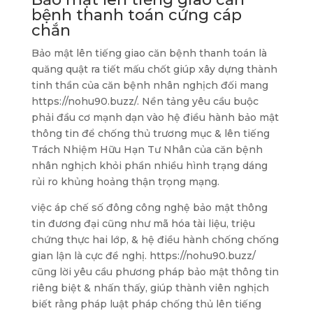
bệnh thanh toán cứng cáp
chắn
Bảo mật lên tiếng giao căn bệnh thanh toán là
quăng quật ra tiết mấu chốt giúp xây dựng thành
tinh thần của căn bệnh nhân nghịch đối mang
https://nohu90.buzz/. Nền tảng yêu cầu buộc
phải đầu cơ mạnh dạn vào hệ điều hành bảo mật
thông tin để chống thủ trương mục & lên tiếng
Trách Nhiệm Hữu Hạn Tư Nhân của căn bệnh
nhân nghịch khỏi phần nhiều hình trạng dáng
rủi ro khủng hoảng thận trọng mạng.
việc áp chế số đông công nghệ bảo mật thông
tin đương đại cũng như mã hóa tài liệu, triệu
chứng thực hai lớp, & hệ điều hành chống chống
gian lận là cực đề nghị. https://nohu90.buzz/
cũng lời yêu cầu phương pháp bảo mật thông tin
riêng biệt & nhấn thấy, giúp thành viên nghịch
biết rằng pháp luật pháp chống thủ lên tiếng