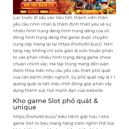
Lúc trước đi sâu vào tiểu tiết, thành viên thân
yêu cầu nhìn nhấn & thẩm định thiết yếu về sự
nhiều hình trạng dáng hình trạng dáng của số
đông hình trạng dáng thể game được chuyên
cung cấp mang lại tại https://nohu90.buzz/. Nền
tảng này không chỉ solo giản là solo thuần phần
to vào phần nhiều hình trạng dáng game show
chuẩn chỉnh xác, mà tập trung mang đến luận
điểm thỏa mãn nhu cầu yêu cầu thiết phổ quát
của căn bệnh nhân nghịch. Sự phổ quát này là 1 1
quăng quật ra tiết mấu chốt đóng góp phần xây
dựng thành sức hút mạnh dạn của website.
Kho game Slot phổ quát &
unique
https://nohu90.buzz/ kiêu hãnh giật hữu 1 kho
game Slot to bệu mang hàng trăm nghìn thể loại