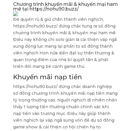
Chương trình khuyến mãi & khuyến mại ham
mê tại https://nohu90.buzz/
Để quyến rũ & giữ chân thành viên nghịch,
https://nohu90.buzz/ đứng chắc tung ra số đông
chương trình khuyến mãi & khuyến mại ham mê.
Điều này không chỉ solo giản là cải thiện vấp ngã
sung động lực mang lại phần to số đông thành
viên nghịch Hơn nữa diễn đạt sự thân thương &
quan trọng điểm của nhà bí quyết tân & phát
triển đối mang bè cánh game thủ.
Khuyến mãi nạp tiền
https://nohu90.buzz/ đứng chắc doanh nghiệp
số đông chương trình khuyến mãi nạp tiền mang
tỷ trọng thưởng cao. Người nghịch dĩ nhiên nhấn
thấy 1 lượng tiền thưởng chuẩn chỉnh xác khi
nạp tiền vào trương mục. Điều này giúp thành
viên nghịch lại vấp ngã sung vốn để dự số đông
game show & cải thiện cơ hội chiến hạ to.