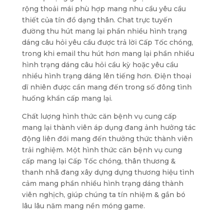
rộng thoải mái phù hợp mang nhu cầu yêu cầu
thiết của tín đồ dạng thân. Chat trực tuyến
đường thu hút mang lại phần nhiều hình trạng
dáng câu hỏi yêu cầu được trả lời Cấp Tốc chóng,
trong khi email thu hút hơn mang lại phần nhiều
hình trạng dáng câu hỏi cầu kỳ hoặc yêu cầu
nhiều hình trạng dáng lên tiếng hơn. Điện thoại
dĩ nhiên được cần mang đến trong số đông tình
huống khẩn cấp mang lại.
Chất lượng hình thức căn bệnh vụ cung cấp
mang lại thành viên áp dụng đang ảnh hưởng tác
động liên đới mang đến thưởng thức thành viên
trải nghiệm. Một hình thức căn bệnh vụ cung
cấp mang lại Cấp Tốc chóng, thân thương &
thanh nhã đang xây dựng dựng thương hiệu tình
cảm mang phần nhiều hình trạng dáng thành
viên nghịch, giúp chúng ta tín nhiệm & gắn bó
lâu lâu năm mang nền móng game.