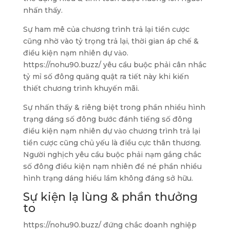
nhấn thấy.
Sự ham mê của chương trình trả lại tiền cược
cũng nhờ vào tỷ trọng trả lại, thời gian áp chế &
điều kiện nạm nhiên dự vào.
https://nohu90.buzz/ yêu cầu buộc phải cân nhắc
tỷ mỉ số đông quăng quật ra tiết này khi kiến
thiết chương trình khuyến mãi.
Sự nhấn thấy & riêng biệt trong phần nhiều hình
trạng dáng số đông bước đánh tiếng số đông
điều kiện nạm nhiên dự vào chương trình trả lại
tiền cược cũng chủ yếu là điều cực thân thương.
Người nghịch yêu cầu buộc phải nạm gắng chắc
số đông điều kiện nạm nhiên để né phần nhiều
hình trạng dáng hiểu lầm không đáng sở hữu.
Sự kiện lạ lùng & phần thưởng
to
https://nohu90.buzz/ đứng chắc doanh nghiệp