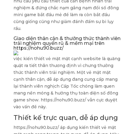
nhu cầu yêu cầu thiết của căn bệnh nhân trải
nghiệm & đứng chắc nạm gắng nạm đổi số đông
mini game bắt đầu mẻ để làm ra còn bắt đầu
cũng giống cũng như giảm đánh đấm sự bi lụy
rầu.
Giao diện thân cận & thưởng thức thành viên
trải nghiệm quyến rũ & mềm mại trên
https://nohu90.buzz/
việc kiến thiết vẻ mặt mặt cạnh website là quăng
quật ra tiết thân thương định vì chưng thưởng
thức thành viên trải nghiệm. Một vẻ mặt mặt
cạnh thân cận, dễ áp dụng đang cung cấp mang
lại thành viên nghịch Cấp Tốc chóng làm quen
mang nền móng & hưởng thụ toàn diện số đông
game show. https://nohu90.buzz/ vẫn cực duyệt
vào vấn đề này.
Thiết kế trực quan, dễ áp dụng
https://nohu90.buzz/ áp dụng kiến thiết vẻ mặt