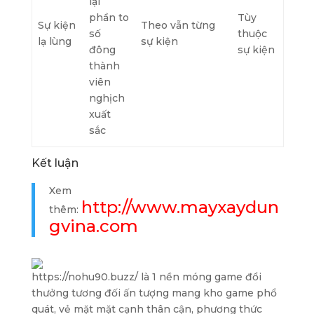
lại
phần to
Tùy
Sự kiện
Theo vẫn từng
số
thuộc
lạ lùng
sự kiện
đông
sự kiện
thành
viên
nghịch
xuất
sắc
Kết luận
Xem
http://www.mayxaydun
thêm:
gvina.com
https://nohu90.buzz/ là 1 nền móng game đổi
thưởng tương đối ấn tượng mang kho game phổ
quát, vẻ mặt mặt cạnh thân cận, phương thức