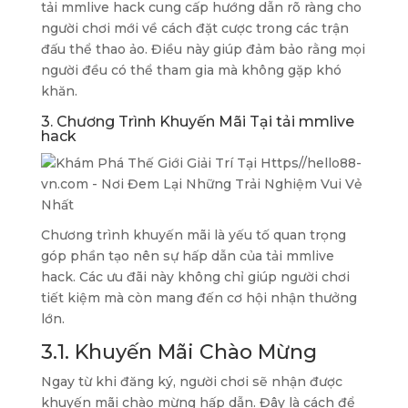
tải mmlive hack cung cấp hướng dẫn rõ ràng cho
người chơi mới về cách đặt cược trong các trận
đấu thể thao ảo. Điều này giúp đảm bảo rằng mọi
người đều có thể tham gia mà không gặp khó
khăn.
3. Chương Trình Khuyến Mãi Tại tải mmlive
hack
Chương trình khuyến mãi là yếu tố quan trọng
góp phần tạo nên sự hấp dẫn của tải mmlive
hack. Các ưu đãi này không chỉ giúp người chơi
tiết kiệm mà còn mang đến cơ hội nhận thưởng
lớn.
3.1. Khuyến Mãi Chào Mừng
Ngay từ khi đăng ký, người chơi sẽ nhận được
khuyến mãi chào mừng hấp dẫn. Đây là cách để