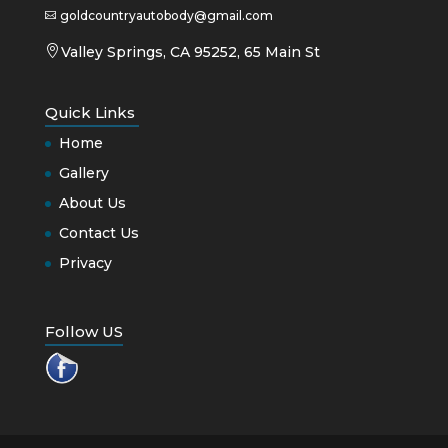
goldcountryautobody@gmail.com


Valley Springs, CA 95252, 65 Main St
Quick Links
Home
Gallery
About Us
Contact Us
Privacy
Follow US