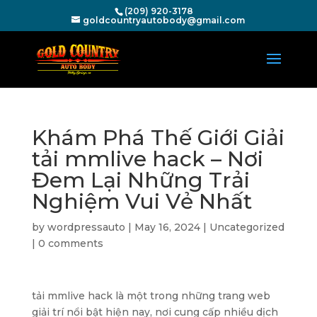
(209) 920-3178
goldcountryautobody@gmail.com
Khám Phá Thế Giới Giải
tải mmlive hack – Nơi
Đem Lại Những Trải
Nghiệm Vui Vẻ Nhất
by
wordpressauto
|
May 16, 2024
|
Uncategorized
|
0 comments
tải mmlive hack là một trong những trang web
giải trí nổi bật hiện nay, nơi cung cấp nhiều dịch