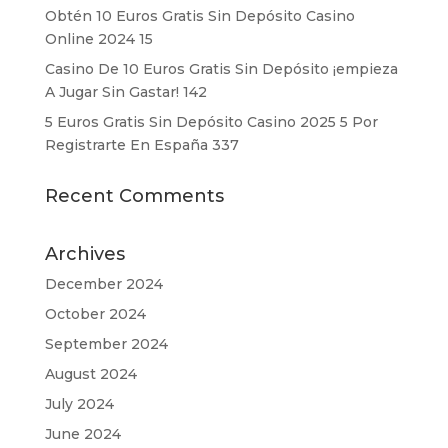
Obtén 10 Euros Gratis Sin Depósito Casino
Online 2024 15
Casino De 10 Euros Gratis Sin Depósito ¡empieza
A Jugar Sin Gastar! 142
5 Euros Gratis Sin Depósito Casino 2025 5 Por
Registrarte En España 337
Recent Comments
Archives
December 2024
October 2024
September 2024
August 2024
July 2024
June 2024