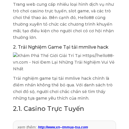
Trang web cung cấp nhiều loại hình dịch vụ như
trò chơi casino trực tuyến, slot game, và các trò
chơi thể thao ảo. Bên cạnh đó, Hello88 cũng
thường xuyên tổ chức các chương trình khuyến
mãi, tạo điều kiện cho người chơi có cơ hội nhận
thưởng lớn.
2. Trải Nghiệm Game Tại tải mmlive hack
Trải nghiệm game tại tải mmlive hack chính là
điểm nhấn không thể bỏ qua. Với danh sách trò
chơi đồ sộ, người chơi chắc chắn sẽ tìm thấy
những tựa game yêu thích của mình.
2.1. Casino Trực Tuyến
xem thêm:
http://www.xn--tmmua-tsa.com