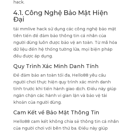
hack.
4.1. Công Nghệ Bảo Mật Hiện
Đại
tải mmlive hack sử dụng các công nghệ bảo mật
tiên tiến để đảm bảo thông tin cá nhân của
người dùng luôn được bảo vệ an toàn. Từ mã hóa
dữ liệu đến hệ thống tường lửa, mọi biện pháp
đều được áp dụng.
Quy Trình Xác Minh Danh Tính
Để đảm bảo an toàn tối đa, Hello88 yêu cầu
người chơi thực hiện quy trình xác minh danh
tính trước khi tiến hành giao dịch. Điều này giúp
ngăn chặn các hành vi gian lận và bảo vệ tài
khoản của người dùng.
Cam Kết về Bảo Mật Thông Tin
Hello88 cam kết không chia sẻ thông tin cá nhân
của người chơi với bên thứ ba. Điều này giúp