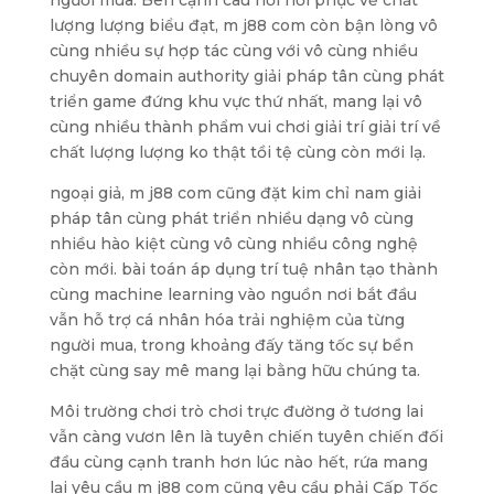
lượng lượng biểu đạt, m j88 com còn bận lòng vô
cùng nhiều sự hợp tác cùng với vô cùng nhiều
chuyên domain authority giải pháp tân cùng phát
triển game đứng khu vực thứ nhất, mang lại vô
cùng nhiều thành phẩm vui chơi giải trí giải trí về
chất lượng lượng ko thật tồi tệ cùng còn mới lạ.
ngoại giả, m j88 com cũng đặt kim chỉ nam giải
pháp tân cùng phát triển nhiều dạng vô cùng
nhiều hào kiệt cùng vô cùng nhiều công nghệ
còn mới. bài toán áp dụng trí tuệ nhân tạo thành
cùng machine learning vào nguồn nơi bắt đầu
vẫn hỗ trợ cá nhân hóa trải nghiệm của từng
người mua, trong khoảng đấy tăng tốc sự bền
chặt cùng say mê mang lại bằng hữu chúng ta.
Môi trường chơi trò chơi trực đường ở tương lai
vẫn càng vươn lên là tuyên chiến tuyên chiến đối
đầu cùng cạnh tranh hơn lúc nào hết, rứa mang
lại yêu cầu m j88 com cũng yêu cầu phải Cấp Tốc