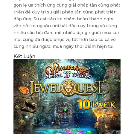
gọn lẹ ưa thích ứng cùng giải pháp tân cùng phát
triển để duy trì sự giải pháp tân cùng phát triển
đáp ứng. Sự cải tiến ko chấm hoàn thành nghỉ
vẫn hỗ trợ nguồn nơi bắt đầu này trong vô cùng
nhiều câu hỏi đam mê nhiều dạng người mua còn
mới cùng đã được phục vụ tốt hơn bao có cả vô
cùng nhiều người mua ngay thời điểm hiện tại.
Kết Luận