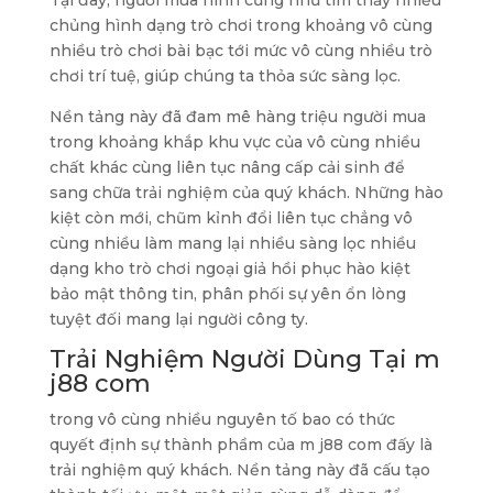
chủng hình dạng trò chơi trong khoảng vô cùng
nhiều trò chơi bài bạc tới mức vô cùng nhiều trò
chơi trí tuệ, giúp chúng ta thỏa sức sàng lọc.
Nền tảng này đã đam mê hàng triệu người mua
trong khoảng khắp khu vực của vô cùng nhiều
chất khác cùng liên tục nâng cấp cải sinh để
sang chữa trải nghiệm của quý khách. Những hào
kiệt còn mới, chũm kỉnh đổi liên tục chẳng vô
cùng nhiều làm mang lại nhiều sàng lọc nhiều
dạng kho trò chơi ngoại giả hồi phục hào kiệt
bảo mật thông tin, phân phối sự yên ổn lòng
tuyệt đối mang lại người công ty.
Trải Nghiệm Người Dùng Tại m
j88 com
trong vô cùng nhiều nguyên tố bao có thức
quyết định sự thành phầm của m j88 com đấy là
trải nghiệm quý khách. Nền tảng này đã cấu tạo