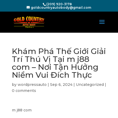
(209) 920-3178
goldcountryautobody@gmail.com
Khám Phá Thế Giới Giải
Trí Thú Vị Tại m j88
com – Nơi Tận Hưởng
Niềm Vui Đích Thực
by
wordpressauto
|
Sep 6, 2024
|
Uncategorized
|
0 comments
m j88 com