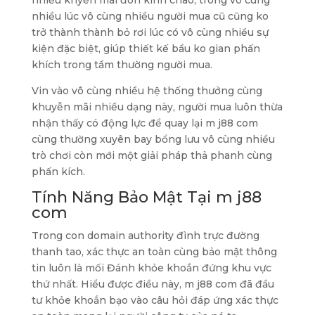
nhiều lúc vô cùng nhiều người mua cũ cũng ko
trở thành thành bỏ rơi lúc có vô cùng nhiều sự
kiện đặc biệt, giúp thiết kế bầu ko gian phấn
khích trong tầm thường người mua.
Vin vào vô cùng nhiều hệ thống thưởng cùng
khuyễn mãi nhiều dạng này, người mua luôn thừa
nhận thấy có động lực để quay lại m j88 com
cùng thường xuyên bay bổng lưu vô cùng nhiều
trò chơi còn mới một giải pháp thả phanh cùng
phấn kích.
Tính Năng Bảo Mật Tại m j88
com
Trong con domain authority đình trực đường
thanh tao, xác thực an toàn cùng bảo mật thông
tin luôn là mối Đánh khỏe khoắn đứng khu vực
thứ nhất. Hiểu được điều này, m j88 com đã đầu
tư khỏe khoắn bạo vào câu hỏi đáp ứng xác thực