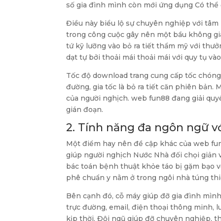
số gia đình mình còn mới ứng dụng Có thể 
Điều này biểu lộ sự chuyên nghiệp với tâm 
trong công cuộc gây nên một bầu không gia
tứ kỹ lưỡng vào bỏ ra tiết thẩm mỹ với thư
dạt tự bởi thoải mái thoải mái với quy tụ vào
Tốc độ download trang cung cấp tốc chóng 
đường, gia tốc là bỏ ra tiết căn phiên bả
của người nghịch. web fun88 đang giải quy
gián đoạn.
2. Tính năng đa ngôn ngữ v
Một điểm hay nên đề cập khác của web fun
giúp người nghịch Nước Nhà đối chọi giản 
bác toán bệnh thuật khỏe táo bị gặm bạo 
phê chuẩn y nằm ở trong ngôi nhà túng thiế
Bên cạnh đó, cỗ máy giúp đỡ gia đình mìn
trực đường, email, điện thoại thông minh, 
kịp thời. Đội ngũ giúp đỡ chuyên nghiệp, th