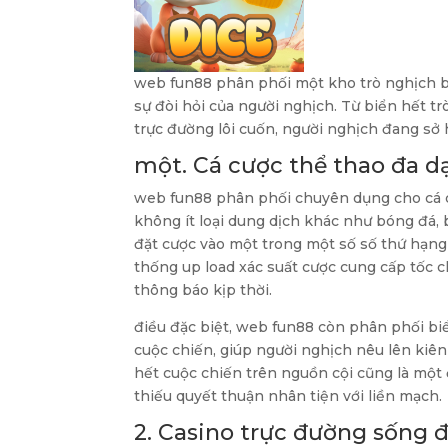
web fun88 phân phối một kho trò nghịch b
sự đòi hỏi của người nghịch. Từ biển hết t
trực đường lôi cuốn, người nghịch đang sở
một. Cá cược thể thao đa d
web fun88 phân phối chuyên dụng cho cá 
không ít loại dung dịch khác như bóng đá,
đặt cược vào một trong một số số thứ hạng 
thống up load xác suất cược cung cấp tốc 
thông báo kịp thời.
điều đặc biệt, web fun88 còn phân phối bi
cuộc chiến, giúp người nghịch nêu lên kiên
hết cuộc chiến trên nguồn cội cũng là một
thiếu quyết thuận nhân tiện với liền mạch.
2. Casino trực đường sống 