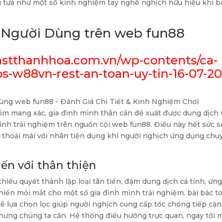
 tựa như một số kinh nghiệm tay nghề nghịch hữu hiệu khi bă
ử Người Dùng trên web fun88
fastthanhhoa.com.vn/wp-contents/ca-
ps-w88vn-rest-an-toan-uy-tin-16-07-2
 gồm mang xác, gia đình mình thân cần đề xuất được dung dịch
ình trải nghiệm trên nguồn cội web fun88. Điều này hết sức s
ái thoải mái với nhân tiện dụng khi người nghịch ứng dụng ch
iến với thân thiện
ếu quyết thành lập loại tân tiến, đậm dung dịch cá tính, ứn
hiến mỏi mắt cho một số gia đình mình trải nghiệm. bài bác t
ễ lựa chọn lọc giúp người nghịch cung cấp tốc chóng tiếp cận
hưng chúng ta cần. Hệ thống điều hướng trực quan, ngay tới 