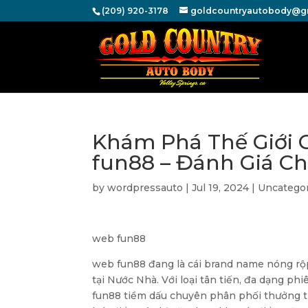
(209) 920-3178
goldcountryautobody@g
Khám Phá Thế Giới G
fun88 – Đánh Giá Ch
by
wordpressauto
|
Jul 19, 2024
|
Uncatego
web fun88
web fun88 đang là cái brand name nóng rộ
tại Nước Nhà. Với loại tân tiến, đa dạng ph
fun88 tiềm dấu chuyên phân phối thưởng thứ