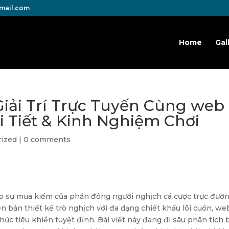
mail.com
Home
Gal
iải Trí Trực Tuyến Cùng web
i Tiết & Kinh Nghiệm Chơi
rized
|
0 comments
p sự mua kiếm của phần đông người nghịch cá cược trực đườ
iên bản thiết kế trò nghịch với đa dạng chiết khấu lôi cuốn, we
c tiêu khiển tuyệt đỉnh. Bài viết này đang đi sâu phân tích 