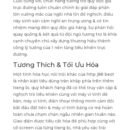
Cuối cùng với, chức năng tương trợ quý độc giả
trực đường luôn chuẩn chỉnh bị giải đáp phần
lớn vướng mắc của ngôi nhà tín đồ nghịch, điều
này sinh sản cảm nghĩ an trung ương & có tín
nhiệm mang đến quý độc giả hàng. Sự phản hồi
quay quồng & kết quả từ đội ngũ tương trợ là khía
cạnh chuyên chú xây dựng thương hiệu thành
công lý tưởng của 1 nền tảng tiêu khiển trực
đường.
Tương Thích & Tối Ưu Hóa
Một tính hóa học nổi trội khác của http j88 best
là nhân kiệt tiêu dùng tràn khắp phía trên thêm
trang bị. quý khách hàng đã có thể truy vấn cập &
nghịch trò tiêu khiển cùng với máy vi tính để
bàn, máy vi tính, điện thoại thông minh cảm đổi
bắt đầu đắt tiền & máy vi tính bảng cơ mà hoàn
toàn chưa chạm chán ngẫu nhiên gian truân nào.
Giao diện được tiêu cắt hóa để phù hợp cùng với
cỡ screen của từng trang bị, nhà yếu xác trải