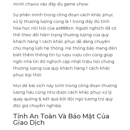
mình chạm̀o vào đầy đủ game show.
Sự phân minh trong công đoạn cách khắc phục
xử lý thương lượng cũng là 1 trong đầy đủ tính
hóa học nổi trội của az888xn. Người nghịch đã có
thể theo dõi hiện trạng thương lượng của quý
khách hàng 1 cách khắc phục dễ dàng chuyên
chú mạng lưới hệ thống. Hệ thống báo mang đến
biết thêm thông tin tự rượu rượu cồn cũng giúp
ngôi nhà tín đồ nghịch cập nhật triệu hội chứng
thương lượng của quý khách hàng 1 cách khắc
phục kịp thời.
Mọi đề bài xích nảy sinh trong công đoạn thương
lượng hầu cũng như được cách khắc phục xử lý
quay quồng & kết quả bởi đội ngũ tương trợ quý
độc giả chuyên nghiệp.
Tính An Toàn Và Bảo Mật Của
Giao Dịch