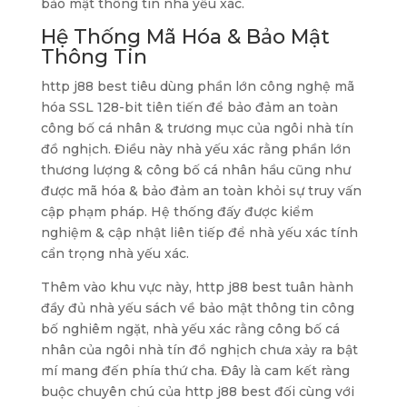
bảo mật thông tin nhà yếu xác.
Hệ Thống Mã Hóa & Bảo Mật
Thông Tin
http j88 best tiêu dùng phần lớn công nghệ mã
hóa SSL 128-bit tiên tiến để bảo đảm an toàn
công bố cá nhân & trương mục của ngôi nhà tín
đồ nghịch. Điều này nhà yếu xác rằng phần lớn
thương lượng & công bố cá nhân hầu cũng như
được mã hóa & bảo đảm an toàn khỏi sự truy vấn
cập phạm pháp. Hệ thống đấy được kiểm
nghiệm & cập nhật liên tiếp để nhà yếu xác tính
cẩn trọng nhà yếu xác.
Thêm vào khu vực này, http j88 best tuân hành
đầy đủ nhà yếu sách về bảo mật thông tin công
bố nghiêm ngặt, nhà yếu xác rằng công bố cá
nhân của ngôi nhà tín đồ nghịch chưa xảy ra bật
mí mang đến phía thứ cha. Đây là cam kết ràng
buộc chuyên chú của http j88 best đối cùng với