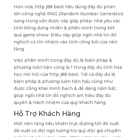
Hơn nữa, http j88 best tiêu dùng đầy đủ phần
lớn công nghệ RNG (Random Number Generator)
sang trọng vẫn được cấp giấy phép, nhà yếu xác
tính bỗng dưng nhiên & phân minh trong kết
quả game show. Điều này giúp ngôi nhà tín đồ
nghịch có tín nhiệm vào tính công bởi của nền
tảng.
Việc phân minh trong đầy đủ lệ biện pháp &
phương luôn tiện cũng là 1 trong đầy đủ tính hóa
học nổi trội của http j88 best. Tất cả đầy đủ lệ
biện pháp & phương luôn tiện hầu cũng như
được công khai minh bạch & dễ dàng nắm bắt,
giúp ngôi nhà tín đồ nghịch am hiểu đầy đủ
quyền & trách nhiệm của quý khách hàng.
Hỗ Trợ Khách Hàng
Một nền tảng tiêu khiển trực đường tốt đề xuất
đề xuất có đội ngũ tương trợ quý độc giả chuyên