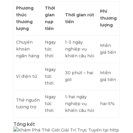
Phương
Thời
Phí
thức
gian
Thời gian rút
thương
thương
nạp
tiền
lượng
lượng
tiền
Chuyển
Ngay
1-3 ngày
Miễn
khoản
tức
nghiệp vụ
giá tiền
ngân hàng
thời
khiến câu hỏi
Ngay
30 phút – hai
Miễn
Ví điện tử
tức
giờ
giá tiền
thời
Ngay
1-hai ngày
Thẻ nguồn
tức
nghiệp vụ
hai-5%
tương trợ
thời
khiến câu hỏi
Tổng kết