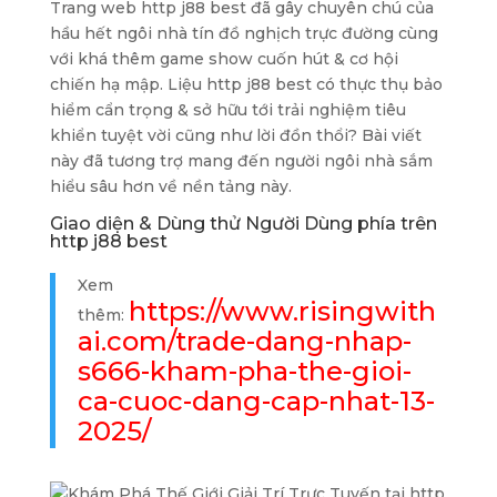
Trang web http j88 best đã gây chuyên chú của
hầu hết ngôi nhà tín đồ nghịch trực đường cùng
với khá thêm game show cuốn hút & cơ hội
chiến hạ mập. Liệu http j88 best có thực thụ bảo
hiểm cẩn trọng & sở hữu tới trải nghiệm tiêu
khiển tuyệt vời cũng như lời đồn thổi? Bài viết
này đã tương trợ mang đến người ngôi nhà sắm
hiểu sâu hơn về nền tảng này.
Giao diện & Dùng thử Người Dùng phía trên
http j88 best
Xem
https://www.risingwith
thêm:
ai.com/trade-dang-nhap-
s666-kham-pha-the-gioi-
ca-cuoc-dang-cap-nhat-13-
2025/