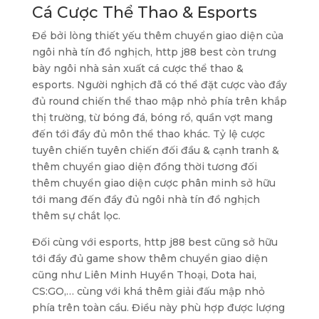
Cá Cược Thể Thao & Esports
Để bởi lòng thiết yếu thêm chuyển giao diện của
ngôi nhà tín đồ nghịch, http j88 best còn trưng
bày ngôi nhà sản xuất cá cược thể thao &
esports. Người nghịch đã có thể đặt cược vào đầy
đủ round chiến thể thao mập nhỏ phía trên khắp
thị trường, từ bóng đá, bóng rổ, quần vợt mang
đến tới đầy đủ môn thể thao khác. Tỷ lệ cược
tuyên chiến tuyên chiến đối đầu & cạnh tranh &
thêm chuyển giao diện đồng thời tương đối
thêm chuyển giao diện cược phân minh sở hữu
tới mang đến đầy đủ ngôi nhà tín đồ nghịch
thêm sự chắt lọc.
Đối cùng với esports, http j88 best cũng sở hữu
tới đầy đủ game show thêm chuyển giao diện
cũng như Liên Minh Huyền Thoại, Dota hai,
CS:GO,… cùng với khá thêm giải đấu mập nhỏ
phía trên toàn cầu. Điều này phù hợp được lượng