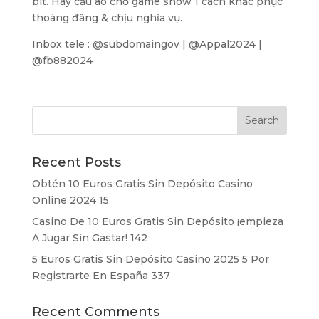
bít. Hãy cầu ao chờ game show 1 cách khắc phục
thoáng đãng & chịu nghĩa vụ.
Inbox tele : @subdomaingov | @Appal2024 |
@fb882024
Recent Posts
Obtén 10 Euros Gratis Sin Depósito Casino
Online 2024 15
Casino De 10 Euros Gratis Sin Depósito ¡empieza
A Jugar Sin Gastar! 142
5 Euros Gratis Sin Depósito Casino 2025 5 Por
Registrarte En España 337
Recent Comments