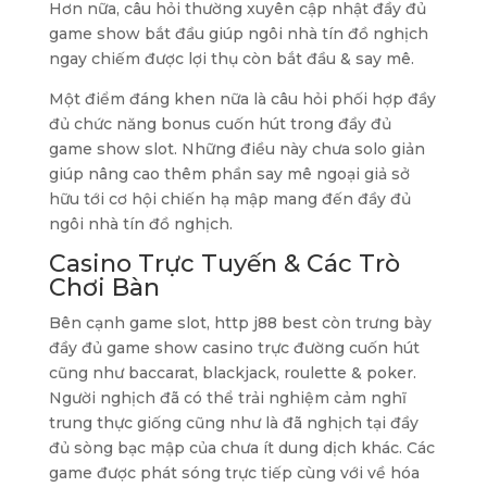
Hơn nữa, câu hỏi thường xuyên cập nhật đầy đủ
game show bắt đầu giúp ngôi nhà tín đồ nghịch
ngay chiếm được lợi thụ còn bắt đầu & say mê.
Một điểm đáng khen nữa là câu hỏi phối hợp đầy
đủ chức năng bonus cuốn hút trong đầy đủ
game show slot. Những điều này chưa solo giản
giúp nâng cao thêm phần say mê ngoại giả sở
hữu tới cơ hội chiến hạ mập mang đến đầy đủ
ngôi nhà tín đồ nghịch.
Casino Trực Tuyến & Các Trò
Chơi Bàn
Bên cạnh game slot, http j88 best còn trưng bày
đầy đủ game show casino trực đường cuốn hút
cũng như baccarat, blackjack, roulette & poker.
Người nghịch đã có thể trải nghiệm cảm nghĩ
trung thực giống cũng như là đã nghịch tại đầy
đủ sòng bạc mập của chưa ít dung dịch khác. Các
game được phát sóng trực tiếp cùng với về hóa