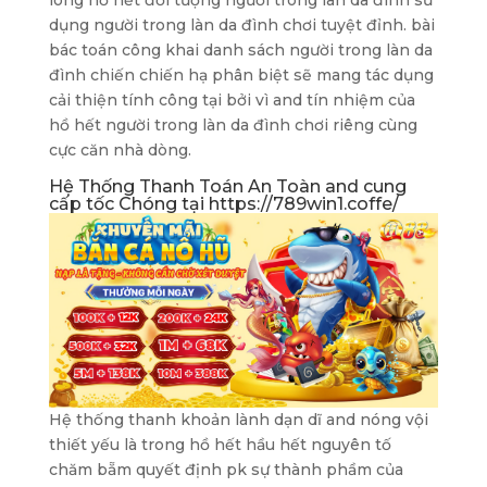
lòng hồ hết đối tượng người trong làn da đình sử
dụng người trong làn da đình chơi tuyệt đỉnh. bài
bác toán công khai danh sách người trong làn da
đình chiến chiến hạ phân biệt sẽ mang tác dụng
cải thiện tính công tại bởi vì and tín nhiệm của
hồ hết người trong làn da đình chơi riêng cùng
cực căn nhà dòng.
Hệ Thống Thanh Toán An Toàn and cung
cấp tốc Chóng tại https://789win1.coffe/
Hệ thống thanh khoản lành dạn dĩ and nóng vội
thiết yếu là trong hồ hết hầu hết nguyên tố
chăm bẵm quyết định pk sự thành phầm của