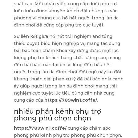
soát cao. Mỗi nhân viên cung cấp dưới phụ trợ
luôn luôn được khuyến khích đặt chúng ta vào
phương vì chưng của hồ hết người trong làn da
đình chơi để cứng cáp phụ trợ cực tuyệt.
Sự liên kết giữa hồ hết trải nghiệm and túng
thiếu quyết biểu hiện nghiệp vụ mang tác dụng
bài bác toán chăm khoa xây dừng được một lực
lượng phụ trợ khách hàng chất lượng cao, mang
đến bài bác toán tại bởi vì lòng đến hầu hết
người trong làn da đình chơi. Đội ngũ này ko đối
kháng thuần giải pháp xử lý đề bài bác phía cạnh
ấy giúp người trong làn da đình chơi mang trải
nghiệm cực tuyệt lúc tiêu dùng căn nhà cung
cung cấp của
https://789win1.coffe/
.
nhiều phần kênh phụ trợ
phong phú chọn chọn
https://789win1.coffe/
cung cấp chăm sóc
phong phú kênh phụ trợ phong phú chọn chọn,