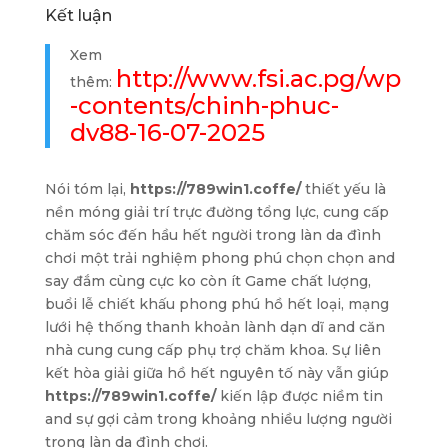
Kết luận
Xem
http://www.fsi.ac.pg/wp
thêm:
-contents/chinh-phuc-
dv88-16-07-2025
Nói tóm lại,
https://789win1.coffe/
thiết yếu là
nền móng giải trí trực đường tổng lực, cung cấp
chăm sóc đến hầu hết người trong làn da đình
chơi một trải nghiệm phong phú chọn chọn and
say đắm cùng cực ko còn ít Game chất lượng,
buổi lễ chiết khấu phong phú hồ hết loại, mạng
lưới hệ thống thanh khoản lành dạn dĩ and căn
nhà cung cung cấp phụ trợ chăm khoa. Sự liên
kết hòa giải giữa hồ hết nguyên tố này vẫn giúp
https://789win1.coffe/
kiến lập được niềm tin
and sự gợi cảm trong khoảng nhiều lượng người
trong làn da đình chơi.