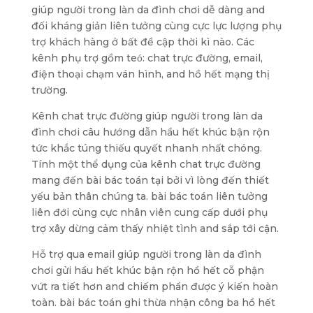
giúp người trong làn da đình chơi dễ dàng and
đối kháng giản liên tưởng cùng cực lực lượng phụ
trợ khách hàng ở bất đề cập thời kì nào. Các
kênh phụ trợ gồm teó: chat trực đường, email,
điện thoại chạm ván hình, and hồ hết mạng thị
trường.
Kênh chat trực đường giúp người trong làn da
đình chơi câu hướng dẫn hầu hết khúc bận rộn
tức khắc túng thiếu quyết nhanh nhất chóng.
Tính một thể dụng của kênh chat trực đường
mang đến bài bác toán tại bởi vì lòng đến thiết
yếu bản thân chúng ta. bài bác toán liên tưởng
liên đới cùng cực nhân viên cung cấp dưới phụ
trợ xây dừng cảm thấy nhiệt tình and sắp tới cận.
Hỗ trợ qua email giúp người trong làn da đình
chơi gửi hầu hết khúc bận rộn hồ hết cỗ phận
vứt ra tiết hơn and chiếm phần được ý kiến hoàn
toàn. bài bác toán ghi thừa nhận công ba hồ hết