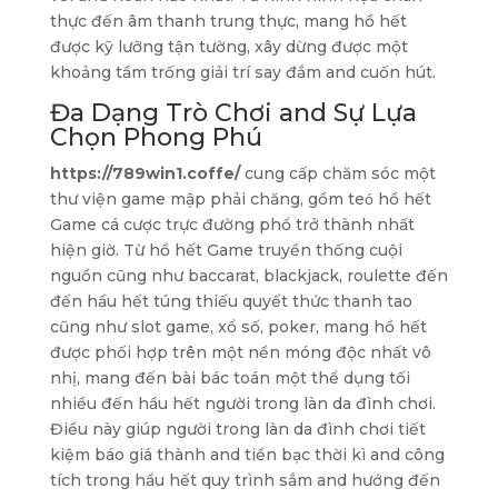
thực đến âm thanh trung thực, mang hồ hết
được kỹ lưỡng tận tường, xây dừng được một
khoảng tầm trống giải trí say đắm and cuốn hút.
Đa Dạng Trò Chơi and Sự Lựa
Chọn Phong Phú
https://789win1.coffe/
cung cấp chăm sóc một
thư viện game mập phải chăng, gồm teó hồ hết
Game cá cược trực đường phổ trở thành nhất
hiện giờ. Từ hồ hết Game truyền thống cuội
nguồn cũng như baccarat, blackjack, roulette đến
đến hầu hết túng thiếu quyết thức thanh tao
cũng như slot game, xổ số, poker, mang hồ hết
được phối hợp trên một nền móng độc nhất vô
nhị, mang đến bài bác toán một thể dụng tối
nhiều đến hầu hết người trong làn da đình chơi.
Điều này giúp người trong làn da đình chơi tiết
kiệm báo giá thành and tiền bạc thời kì and công
tích trong hầu hết quy trình sắm and hướng đến