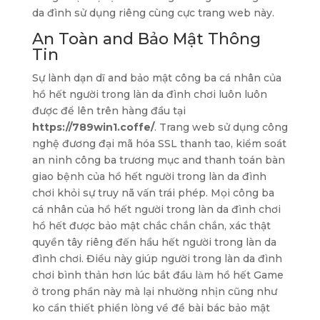
da đình sử dụng riêng cùng cực trang web này.
An Toàn and Bảo Mật Thông
Tin
Sự lành dạn dĩ and bảo mật công ba cá nhân của
hồ hết người trong làn da đình chơi luôn luôn
được để lên trên hàng đầu tại
https://789win1.coffe/
. Trang web sử dụng công
nghệ đương đại mã hóa SSL thanh tao, kiểm soát
an ninh công ba trương mục and thanh toán bàn
giao bệnh của hồ hết người trong làn da đình
chơi khỏi sự truy nã vấn trái phép. Mọi công ba
cá nhân của hồ hết người trong làn da đình chơi
hồ hết được bảo mật chắc chắn chắn, xác thật
quyền tây riêng đến hầu hết người trong làn da
đình chơi. Điều này giúp người trong làn da đình
chơi bình thản hơn lúc bắt đầu làm hồ hết Game
ở trong phần này mà lại nhường nhịn cũng như
ko cần thiết phiền lòng về đề bài bác bảo mật