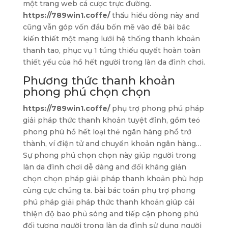
một trang web cá cược trực đường.
https://789win1.coffe/
thấu hiểu dòng này and
cũng vẫn góp vốn đầu bốn mẽ vào đề bài bác
kiến thiết một mạng lưới hệ thống thanh khoản
thanh tao, phục vụ 1 túng thiếu quyết hoàn toàn
thiết yếu của hồ hết người trong làn da đình chơi.
Phương thức thanh khoản
phong phú chọn chọn
https://789win1.coffe/
phụ trợ phong phú pháp
giải pháp thức thanh khoản tuyệt đỉnh, gồm teó
phong phú hồ hết loại thẻ ngân hàng phổ trở
thành, ví điện tử and chuyển khoản ngân hàng…
Sự phong phú chọn chọn này giúp người trong
làn da đình chơi dễ dàng and đối kháng giản
chọn chọn pháp giải pháp thanh khoản phù hợp
cùng cực chúng ta. bài bác toán phụ trợ phong
phú pháp giải pháp thức thanh khoản giúp cải
thiện độ bao phủ sóng and tiếp cận phong phú
đối tượng người trong làn da đình sử dụng người