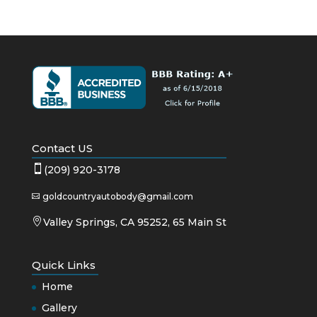
Contact US

(209) 920-3178
goldcountryautobody@gmail.com


Valley Springs, CA 95252, 65 Main St
Quick Links
Home
Gallery