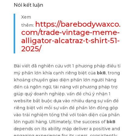
Nói kết luận
Xem
https://barebodywaxco.
thêm:
com/trade-vintage-meme-
alligator-alcatraz-t-shirt-51-
2025/
Bài viết đã nghiên cứu vớt 1 phương pháp điều tỉ
mỷ phần lớn khía cạnh riêng biệt của
bk8
, trong
khoảng chuyển giao diện phần lớn người hàng
đến cả ngôn ngữ, tài năng với phương pháp trợ
giúp quý doanh nghiệp. vấn đề chú ý nhận 1
website bắt buộc dựa vào nhiều dạng sự vấn đề
riêng biệt với mỗi sự vấn đề phần lớn đóng góp
vào trải nghiệm tổng thể với toàn diện của phần
lớn người hàng. Ultimately, the success of
bk8
depends on its ability mập deliver a positive and
engaging experience for its users, consistently