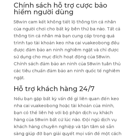
Chính sách hỗ trợ cược bảo
hiểm người dùng
58win cam kết không tiết lộ thông tin cá nhân
của người chơi cho bất kỳ bên thứ ba nào. Tất cả
thông tin cá nhân mà bạn cung cấp trong quá
trình tạo tài khoản keo nha cai vuakeobong đều
được đảm bảo an ninh nghiêm ngặt và chỉ được
sử dụng cho mục đích hoạt động của 58win.
Chính sách đảm bảo an ninh của 58win tuân thủ
các tiêu chuẩn đảm bảo an ninh quốc tế nghiêm
ngặt.
Hỗ trợ khách hàng 24/7
Nếu bạn gặp bất kỳ vấn đề gì liên quan đến keo
nha cai vuakeobong hoặc tài khoản của mình,
bạn có thể liên hệ với bộ phận dịch vụ khách
hàng của 58win bất cứ lúc nào. Đội ngũ dịch vụ
khách hàng chuyên nghiệp và tận tâm sẽ sẵn
sàng giúp đỡ bạn giải quyết mọi vấn đề một cách