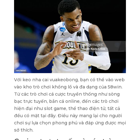
Với keo nha cai vuakeobong, bạn có thể vào web
vào kho trò chơi khổng lồ và đa dạng của 58win.
Từ các trò chơi cá cược truyền thống như sòng
bạc trực tuyến, bắn cá online, đến các trò chơi
hiện đại như slot game, thể thao điện tử, tất cả
đều có mặt tại đây. Điều này mang lại cho người
chơi sự lựa chọn phong phú và đáp ứng được mọi
sở thích.