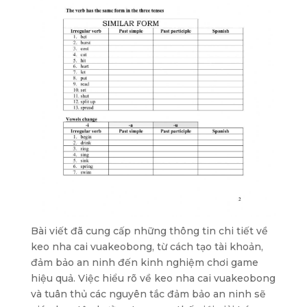
Bài viết đã cung cấp những thông tin chi tiết về
keo nha cai vuakeobong, từ cách tạo tài khoản,
đảm bảo an ninh đến kinh nghiệm chơi game
hiệu quả. Việc hiểu rõ về keo nha cai vuakeobong
và tuân thủ các nguyên tắc đảm bảo an ninh sẽ