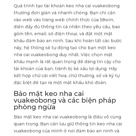
Quá trình tạo tài khoản keo nha cai vuakeobong
thường đơn giản và nhanh chóng. Bạn chỉ cần
vào web vào trang web chính thức của 58win,
điền đầy đủ thông tin cá nhân theo yêu cầu, bao
gồm tên, email, số điện thoại, và đặt một mật
khẩu đảm bảo an ninh. Sau khi hoàn tất các bước
này, hệ thống sẽ tự động tạo cho bạn một keo
nha cai vuakeobong duy nhất. Việc chọn mật
khẩu mạnh là rất quan trọng để đáng tin cậy cho
tài khoản của bạn, tránh bị kẻ xấu lợi dụng. Hãy
kết hợp chữ cái viết hoa, chữ thường, số và ký tự
đặc biệt để tạo ra một mật khẩu khó đoán.
Bảo mật keo nha cai
vuakeobong và các biện pháp
phòng ngừa
Bảo mật keo nha cai vuakeobong là điều vô cùng
quan trọng. Bạn cần lưu giữ thông tin keo nha cai
vuakeobong của mình ở nơi đảm bảo an ninh và