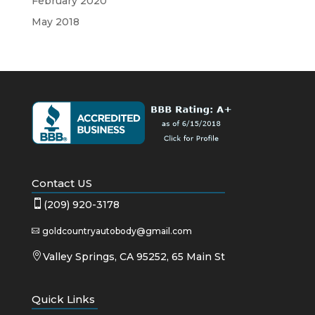
February 2020
May 2018
Contact US

(209) 920-3178
goldcountryautobody@gmail.com


Valley Springs, CA 95252, 65 Main St
Quick Links