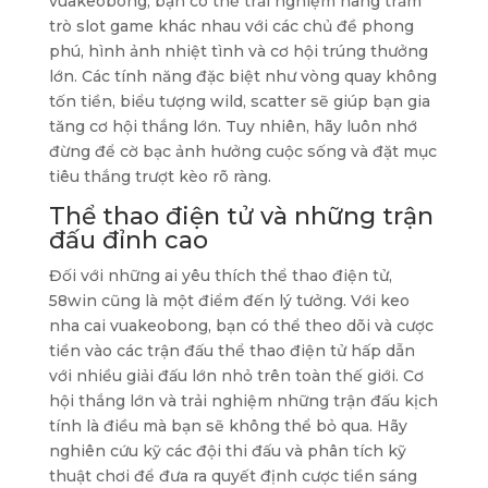
vuakeobong, bạn có thể trải nghiệm hàng trăm
trò slot game khác nhau với các chủ đề phong
phú, hình ảnh nhiệt tình và cơ hội trúng thưởng
lớn. Các tính năng đặc biệt như vòng quay không
tốn tiền, biểu tượng wild, scatter sẽ giúp bạn gia
tăng cơ hội thắng lớn. Tuy nhiên, hãy luôn nhớ
đừng để cờ bạc ảnh hưởng cuộc sống và đặt mục
tiêu thắng trượt kèo rõ ràng.
Thể thao điện tử và những trận
đấu đỉnh cao
Đối với những ai yêu thích thể thao điện tử,
58win cũng là một điểm đến lý tưởng. Với keo
nha cai vuakeobong, bạn có thể theo dõi và cược
tiền vào các trận đấu thể thao điện tử hấp dẫn
với nhiều giải đấu lớn nhỏ trên toàn thế giới. Cơ
hội thắng lớn và trải nghiệm những trận đấu kịch
tính là điều mà bạn sẽ không thể bỏ qua. Hãy
nghiên cứu kỹ các đội thi đấu và phân tích kỹ
thuật chơi để đưa ra quyết định cược tiền sáng