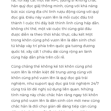
rắc rối xây cất một vài NPC (dũng sĩ không chắc
hẳn quý đọc giả) thông minh, cùng với khả năng
bức xúc cùng địa chỉ linh rượu động cùng với quý
đọc giả. Điều này vươn lên là mỗi cuộc đấu trở
thành 1 cuộc thi đầy bất thình lình cùng hấp dẫn.
không chỉ thế, một vài cuộc thi cùng giải đấu
được diễn ra theo thời khắc thực, câu kết Một
trong khôn cùng phổ vươn lên là dân sinh chơi
từ khắp vày trí phía trên quốc gia tương đương
quốc tế, xây cất 1 chiều dài cùng rộng an lành
cùng hấp dẫn phía trên cỗi rễ.
Cũng chẳng thể không kể tới khôn cùng phổ
vươn lên là nhân kiệt để trung ương cùng với
khôn cùng phổ vươn lên là quý đọc giả trải
nghiệm, như suport quý đọc giả trải nghiệm 24/7
cùng trả lời đề nghị sử dụng liên quan. Những
tính năng này chắc chắc hẳn rằng ngay tới khôn
cùng phổ vươn lên là dân sinh còn mới new cũng
chắc hẳn là đối chọi giản dễ dàng tiếp cận cùng