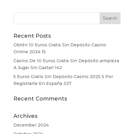
Recent Posts
Obtén 10 Euros Gratis Sin Depósito Casino
Online 2024 15
Casino De 10 Euros Gratis Sin Depósito ¡empieza
A Jugar Sin Gastar! 142
5 Euros Gratis Sin Depósito Casino 2025 5 Por
Registrarte En España 337
Recent Comments
Archives
December 2024
October 2024