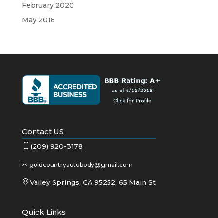
February 2020
May 2018
Contact US

(209) 920-3178
goldcountryautobody@gmail.com


Valley Springs, CA 95252, 65 Main St
Quick Links