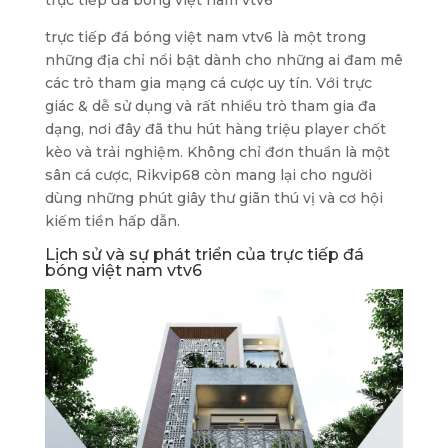
trực tiếp đá bóng việt nam vtv6
trực tiếp đá bóng việt nam vtv6 là một trong
những địa chỉ nổi bật dành cho những ai đam mê
các trò tham gia mạng cá cược uy tín. Với trực
giác & dễ sử dụng và rất nhiều trò tham gia đa
dạng, nơi đây đã thu hút hàng triệu player chốt
kèo và trải nghiệm. Không chỉ đơn thuần là một
sân cá cược, Rikvip68 còn mang lại cho người
dùng những phút giây thư giãn thú vị và cơ hội
kiếm tiền hấp dẫn.
Lịch sử và sự phát triển của trực tiếp đá
bóng việt nam vtv6