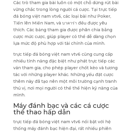
Các trò tham gia bài luôn có một chỗ dừng rút bài
vững chắc trong lòng người cá cược. Tại trực tiếp
đá bóng việt nam vtv6, các loại bài như Poker,
Tiến lên Miền Nam, và บาคาร่า đều được yêu
thích. Các bảng tham gia được phân chia bằng
cược mức cược, giúp player có thể dễ dàng chọn
lựa mức độ phù hợp với tài chính của mình.
trực tiếp đá bóng việt nam vtv6 cũng cung cấp
nhiều tính năng đặc biệt như phát trực tiếp các
ván tham gia, cho phép player chốt kèo và tương
tác với những player khác. Những yếu đặt cược
thêm này đã tạo nên một môi trường cạnh tranh
thú vị, nơi mọi người có thể thể hiện kỹ năng của
mình.
Máy đánh bạc và các cá cược
thể thao hấp dẫn
trực tiếp đá bóng việt nam vtv6 nổi bật với hệ
thống máy đánh bạc hiện đại, rất nhiều phiên