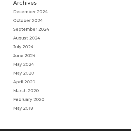
Archives
December 2024
October 2024
September 2024
August 2024
July 2024
June 2024
May 2024
May 2020
April 2020
March 2020
February 2020
May 2018