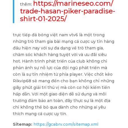
https://marineseo.com/
thêm:
trade-hasan-piker-paradise-
shirt-01-2025/
trực tiếp đá bóng việt nam vtv6 là một trong
những trò tham gia bài mạng cá cược uy tín hàng
đầu hiện nay với sự đa dạng về trò tham gia,
chăm sóc khách hàng tuyệt vời và ưu đãi siêu
hot. Hành trình phát triển của club không chỉ
phản ánh sự nỗ lực của đội ngũ phát triển mà
còn là sự tín nhiệm từ phía player. Việc chốt kèo
Rikvip68 sẽ mang đến cho bạn không chỉ những
giây phút giải trí thú vị mà còn cơ hội kiếm tiền
hấp dẫn. Với một giao diện dễ sử dụng và môi
trường đảm bảo an toàn, đây thực sự là một địa
chỉ không thể bỏ qua dành cho những ai yêu
thích mạng cá cược uy tín.
Sitemap:
https://gcabrv.com/sitemap.xml