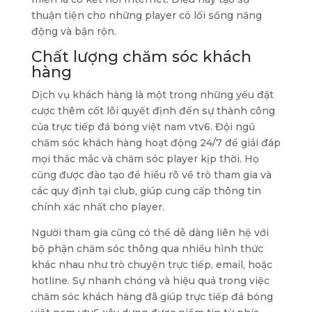
thuận tiện cho những player có lối sống năng
động và bận rộn.
Chất lượng chăm sóc khách
hàng
Dịch vụ khách hàng là một trong những yếu đặt
cược thêm cốt lõi quyết định đến sự thành công
của trực tiếp đá bóng việt nam vtv6. Đội ngũ
chăm sóc khách hàng hoạt động 24/7 để giải đáp
mọi thắc mắc và chăm sóc player kịp thời. Họ
cũng được đào tạo để hiểu rõ về trò tham gia và
các quy định tại club, giúp cung cấp thông tin
chính xác nhất cho player.
Người tham gia cũng có thể dễ dàng liên hệ với
bộ phận chăm sóc thông qua nhiều hình thức
khác nhau như trò chuyện trực tiếp, email, hoặc
hotline. Sự nhanh chóng và hiệu quả trong việc
chăm sóc khách hàng đã giúp trực tiếp đá bóng