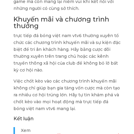
game mà còn mang lại niềm vui khi kết nối với
những người có cùng sở thích.
Khuyến mãi và chương trình
thưởng
trực tiếp đá bóng việt nam vtv6 thường xuyên tổ
chức các chương trình khuyến mãi và sự kiện đặc
biệt để tri ân khách hàng. Hãy bằng cược dõi
thường xuyên trên trang chủ hoặc các kênh
truyền thông xã hội của club để không bỏ lỡ bất
kỳ cơ hội nào.
Việc chốt kèo vào các chương trình khuyến mãi
không chỉ giúp bạn gia tăng vốn cược mà còn tạo
ra nhiều cơ hội trúng lớn. Hãy tự tin khám phá và
chốt kèo vào mọi hoạt động mà trực tiếp đá
bóng việt nam vtv6 mang lại.
Kết luận
Xem