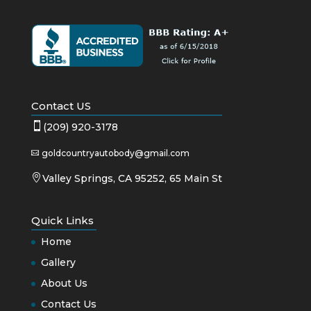
Contact US

(209) 920-3178
goldcountryautobody@gmail.com


Valley Springs, CA 95252, 65 Main St
Quick Links
Home
Gallery
About Us
Contact Us