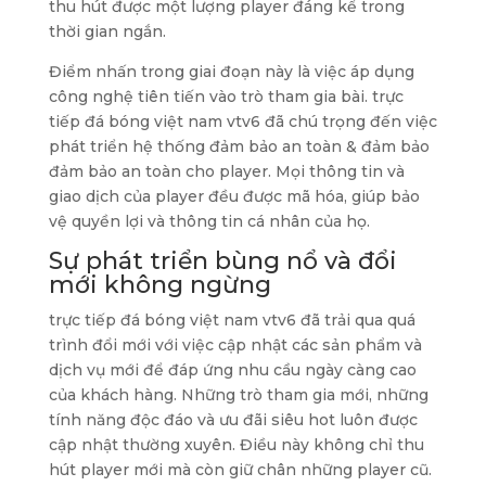
thu hút được một lượng player đáng kể trong
thời gian ngắn.
Điểm nhấn trong giai đoạn này là việc áp dụng
công nghệ tiên tiến vào trò tham gia bài. trực
tiếp đá bóng việt nam vtv6 đã chú trọng đến việc
phát triển hệ thống đảm bảo an toàn & đảm bảo
đảm bảo an toàn cho player. Mọi thông tin và
giao dịch của player đều được mã hóa, giúp bảo
vệ quyền lợi và thông tin cá nhân của họ.
Sự phát triển bùng nổ và đổi
mới không ngừng
trực tiếp đá bóng việt nam vtv6 đã trải qua quá
trình đổi mới với việc cập nhật các sản phẩm và
dịch vụ mới để đáp ứng nhu cầu ngày càng cao
của khách hàng. Những trò tham gia mới, những
tính năng độc đáo và ưu đãi siêu hot luôn được
cập nhật thường xuyên. Điều này không chỉ thu
hút player mới mà còn giữ chân những player cũ.