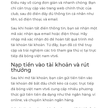
Điều này vô cùng đơn giản và nhanh chóng. Bạn
chỉ cần truy cập vào trang web chính thức của
club, sau đó điền đầy đủ thông tin cá nhân như
tên, số điện thoại, và email.
Sau khi hoàn tất điền thông tin, bạn sẽ nhận một
mã xác nhận qua email hoặc điện thoại. Hãy
nhập mã xác nhận đó để hoàn tất quá trình mở
tài khoản tài khoản. Từ đây, bạn đã có thể truy
cập và trải nghiệm các trò tham gia thú vị tại trực
tiếp đá bóng việt nam vtv6.
Nạp tiền vào tài khoản và rút
thưởng
Sau khi mở tài khoản, bạn cần gửi tiền tiền vào
tài khoản để bắt đầu chốt kèo cá cược. trực tiếp
đá bóng việt nam vtv6 cung cấp nhiều phương
thức gửi tiền tiền đa dạng như thẻ ngân hàng, ví
online, và chuyển khoản ngân hàng.