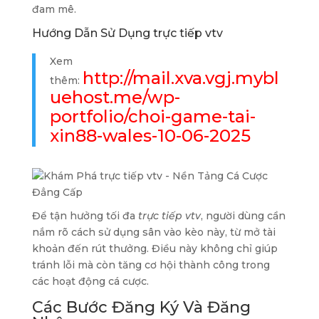
đam mê.
Hướng Dẫn Sử Dụng trực tiếp vtv
Xem
http://mail.xva.vgj.mybl
thêm:
uehost.me/wp-
portfolio/choi-game-tai-
xin88-wales-10-06-2025
Để tận hưởng tối đa
trực tiếp vtv
, người dùng cần
nắm rõ cách sử dụng sân vào kèo này, từ mở tài
khoản đến rút thưởng. Điều này không chỉ giúp
tránh lỗi mà còn tăng cơ hội thành công trong
các hoạt động cá cược.
Các Bước Đăng Ký Và Đăng