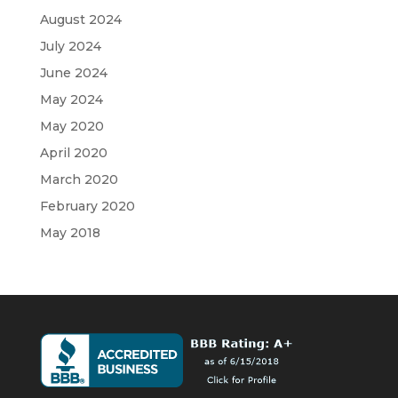
August 2024
July 2024
June 2024
May 2024
May 2020
April 2020
March 2020
February 2020
May 2018