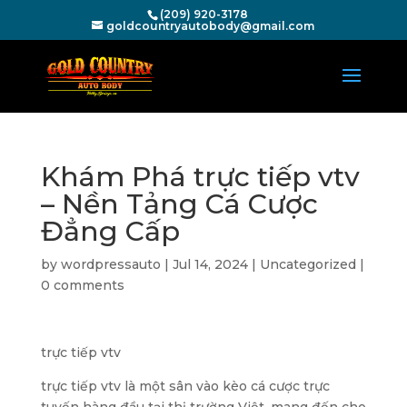
(209) 920-3178
goldcountryautobody@gmail.com
Khám Phá trực tiếp vtv
– Nền Tảng Cá Cược
Đẳng Cấp
by
wordpressauto
|
Jul 14, 2024
|
Uncategorized
|
0 comments
trực tiếp vtv
trực tiếp vtv là một sân vào kèo cá cược trực