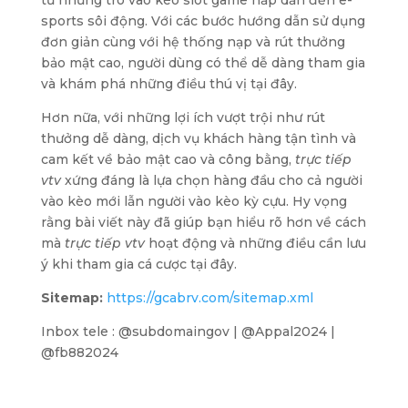
từ những trò vào kèo slot game hấp dẫn đến e-
sports sôi động. Với các bước hướng dẫn sử dụng
đơn giản cùng với hệ thống nạp và rút thưởng
bảo mật cao, người dùng có thể dễ dàng tham gia
và khám phá những điều thú vị tại đây.
Hơn nữa, với những lợi ích vượt trội như rút
thưởng dễ dàng, dịch vụ khách hàng tận tình và
cam kết về bảo mật cao và công bằng,
trực tiếp
vtv
xứng đáng là lựa chọn hàng đầu cho cả người
vào kèo mới lẫn người vào kèo kỳ cựu. Hy vọng
rằng bài viết này đã giúp bạn hiểu rõ hơn về cách
mà
trực tiếp vtv
hoạt động và những điều cần lưu
ý khi tham gia cá cược tại đây.
Sitemap:
https://gcabrv.com/sitemap.xml
Inbox tele : @subdomaingov | @Appal2024 |
@fb882024