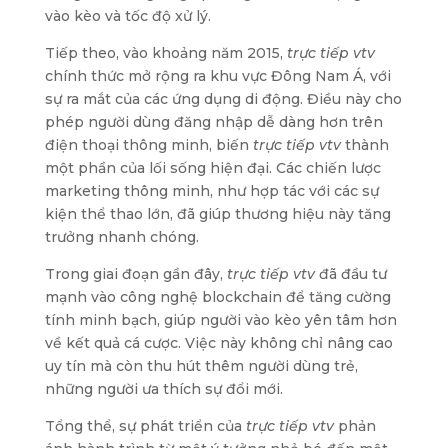
vào kèo và tốc độ xử lý.
Tiếp theo, vào khoảng năm 2015,
trực tiếp vtv
chính thức mở rộng ra khu vực Đông Nam Á, với
sự ra mắt của các ứng dụng di động. Điều này cho
phép người dùng đăng nhập dễ dàng hơn trên
điện thoại thông minh, biến
trực tiếp vtv
thành
một phần của lối sống hiện đại. Các chiến lược
marketing thông minh, như hợp tác với các sự
kiện thể thao lớn, đã giúp thương hiệu này tăng
trưởng nhanh chóng.
Trong giai đoạn gần đây,
trực tiếp vtv
đã đầu tư
mạnh vào công nghệ blockchain để tăng cường
tính minh bạch, giúp người vào kèo yên tâm hơn
về kết quả cá cược. Việc này không chỉ nâng cao
uy tín mà còn thu hút thêm người dùng trẻ,
những người ưa thích sự đổi mới.
Tổng thể, sự phát triển của
trực tiếp vtv
phản