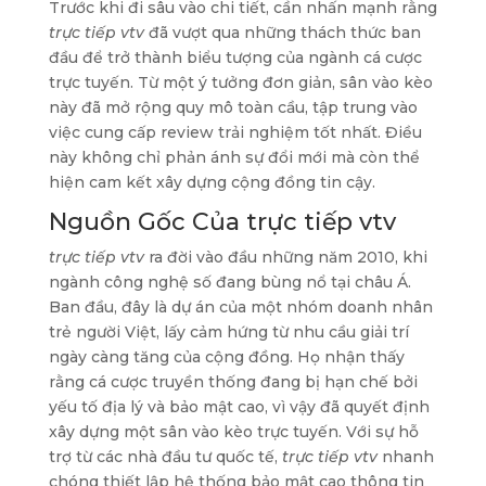
Trước khi đi sâu vào chi tiết, cần nhấn mạnh rằng
trực tiếp vtv
đã vượt qua những thách thức ban
đầu để trở thành biểu tượng của ngành cá cược
trực tuyến. Từ một ý tưởng đơn giản, sân vào kèo
này đã mở rộng quy mô toàn cầu, tập trung vào
việc cung cấp review trải nghiệm tốt nhất. Điều
này không chỉ phản ánh sự đổi mới mà còn thể
hiện cam kết xây dựng cộng đồng tin cậy.
Nguồn Gốc Của trực tiếp vtv
trực tiếp vtv
ra đời vào đầu những năm 2010, khi
ngành công nghệ số đang bùng nổ tại châu Á.
Ban đầu, đây là dự án của một nhóm doanh nhân
trẻ người Việt, lấy cảm hứng từ nhu cầu giải trí
ngày càng tăng của cộng đồng. Họ nhận thấy
rằng cá cược truyền thống đang bị hạn chế bởi
yếu tố địa lý và bảo mật cao, vì vậy đã quyết định
xây dựng một sân vào kèo trực tuyến. Với sự hỗ
trợ từ các nhà đầu tư quốc tế,
trực tiếp vtv
nhanh
chóng thiết lập hệ thống bảo mật cao thông tin