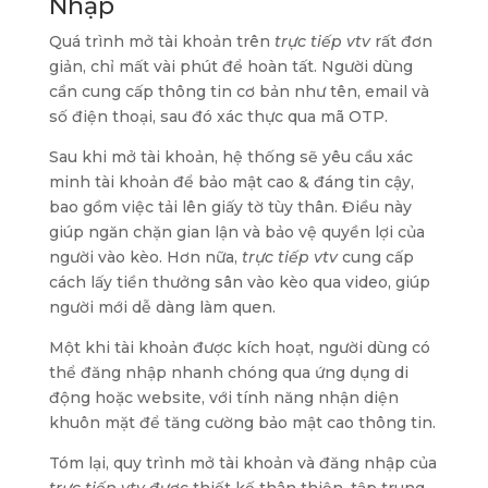
Nhập
Quá trình mở tài khoản trên
trực tiếp vtv
rất đơn
giản, chỉ mất vài phút để hoàn tất. Người dùng
cần cung cấp thông tin cơ bản như tên, email và
số điện thoại, sau đó xác thực qua mã OTP.
Sau khi mở tài khoản, hệ thống sẽ yêu cầu xác
minh tài khoản để bảo mật cao & đáng tin cậy,
bao gồm việc tải lên giấy tờ tùy thân. Điều này
giúp ngăn chặn gian lận và bảo vệ quyền lợi của
người vào kèo. Hơn nữa,
trực tiếp vtv
cung cấp
cách lấy tiền thưởng sân vào kèo qua video, giúp
người mới dễ dàng làm quen.
Một khi tài khoản được kích hoạt, người dùng có
thể đăng nhập nhanh chóng qua ứng dụng di
động hoặc website, với tính năng nhận diện
khuôn mặt để tăng cường bảo mật cao thông tin.
Tóm lại, quy trình mở tài khoản và đăng nhập của