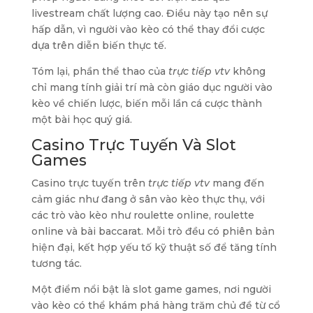
livestream chất lượng cao. Điều này tạo nên sự
hấp dẫn, vì người vào kèo có thể thay đổi cược
dựa trên diễn biến thực tế.
Tóm lại, phần thể thao của
trực tiếp vtv
không
chỉ mang tính giải trí mà còn giáo dục người vào
kèo về chiến lược, biến mỗi lần cá cược thành
một bài học quý giá.
Casino Trực Tuyến Và Slot
Games
Casino trực tuyến trên
trực tiếp vtv
mang đến
cảm giác như đang ở sân vào kèo thực thụ, với
các trò vào kèo như roulette online, roulette
online và bài baccarat. Mỗi trò đều có phiên bản
hiện đại, kết hợp yếu tố kỹ thuật số để tăng tính
tương tác.
Một điểm nổi bật là slot game games, nơi người
vào kèo có thể khám phá hàng trăm chủ đề từ cổ