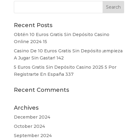
Recent Posts
Obtén 10 Euros Gratis Sin Depósito Casino
Online 2024 15
Casino De 10 Euros Gratis Sin Depósito ¡empieza
A Jugar Sin Gastar! 142
5 Euros Gratis Sin Depósito Casino 2025 5 Por
Registrarte En España 337
Recent Comments
Archives
December 2024
October 2024
September 2024