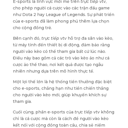
E-sports là lĩnh vực mới mẻ trên
trực tiếp vtv
,
cho phép người cá cược vào các trận đấu game
như Dota 2 hay League of Legends. Sự phát triển
của e-sports đã làm phong phú thêm lựa chọn
cho cộng đồng trẻ.
Bên cạnh đó,
trực tiếp vtv
hỗ trợ đa sân vào kèo,
từ máy tính đến thiết bị di động, đảm bảo rằng
người vào kèo có thể tham gia bất cứ lúc nào.
Điều này bao gồm cả các trò vào kèo ảo như cá
cược ảo thể thao, nơi kết quả được tạo ngẫu
nhiên nhưng dựa trên mô hình thực tế.
Một lợi thế lớn là hệ thống tiền thưởng đặc biệt
cho e-sports, chẳng hạn như tiền chiến thắng
cho người vào kèo mới, giúp khuyến khích sự
tham gia.
Cuối cùng, phần e-sports của
trực tiếp vtv
không
chỉ là cá cược mà còn là cách để người vào kèo
kết nối với cộng đồng toàn cầu, chia sẻ niềm