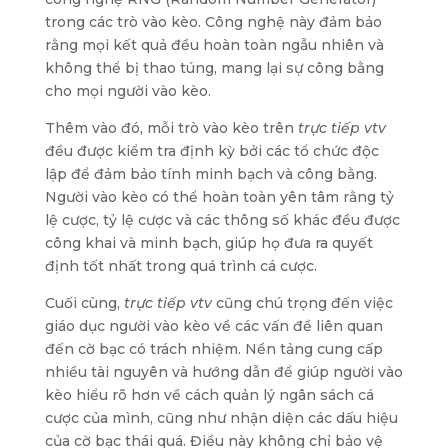
trong các trò vào kèo. Công nghệ này đảm bảo
rằng mọi kết quả đều hoàn toàn ngẫu nhiên và
không thể bị thao túng, mang lại sự công bằng
cho mọi người vào kèo.
Thêm vào đó, mỗi trò vào kèo trên
trực tiếp vtv
đều được kiểm tra định kỳ bởi các tổ chức độc
lập để đảm bảo tính minh bạch và công bằng.
Người vào kèo có thể hoàn toàn yên tâm rằng tỷ
lệ cược, tỷ lệ cược và các thông số khác đều được
công khai và minh bạch, giúp họ đưa ra quyết
định tốt nhất trong quá trình cá cược.
Cuối cùng,
trực tiếp vtv
cũng chú trọng đến việc
giáo dục người vào kèo về các vấn đề liên quan
đến cờ bạc có trách nhiệm. Nền tảng cung cấp
nhiều tài nguyên và hướng dẫn để giúp người vào
kèo hiểu rõ hơn về cách quản lý ngân sách cá
cược của mình, cũng như nhận diện các dấu hiệu
của cờ bạc thái quá. Điều này không chỉ bảo vệ