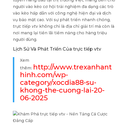
tuyến hàng đầu tại thị trường Việt, mang đến cho
người vào kèo cơ hội trải nghiệm đa dạng các trò
vào kèo hấp dẫn với công nghệ hiện đại và dịch
vụ bảo mật cao. Với sự phát triển nhanh chóng,
trực tiếp vtv
không chỉ là địa chỉ giải trí mà còn là
nơi mang lại tiền lãi tiềm năng cho hàng triệu
người dùng.
Lịch Sử Và Phát Triển Của trực tiếp vtv
Xem
http://www.trexanhant
thêm:
hinh.com/wp-
category/xocdia88-su-
khong-the-cuong-lai-20-
06-2025