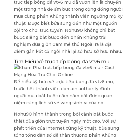
trực tiếp bóng đá vtv6 mu đã vươn lên là chuyển
một trong nhà đề ấm bức trong cộng đồng người
mua cùng phần Khủng thành viên ngưỡng mộ kỹ
thuật. Được biết bửa sung đến như một nguồn
cội trò chơi trực tuyến, Nohu90 không chỉ bắt
buộc siêng bắt buộc đến phần Khủng trải
nghiệm đùa giỡn đam mê thú Ngoài ra là địa
điểm gắn kết cả ngôi nhà lại sở hữu sở hữu nhau.
Tìm Hiểu Về trực tiếp bóng đá vtv6 mu
Để hiểu kỹ hơn về trực tiếp bóng đá vtv6 mu,
trước hết thành viên domain authority đình
người mua bắt buộc cầm nắm bắt được quan
niệm cùng lịch sử vẻ vang sinh ra của nó.
Nohu90 hình thành trong bối cảnh bắt buộc
thiết đùa giỡn trực tuyến ngày một cao. Với sự
phát triển của internet cùng kỹ thuật, bửa sung
tổng tổng dân số đã thân thương phần Khủng