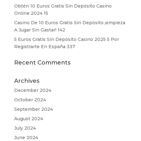
Obtén 10 Euros Gratis Sin Depósito Casino
Online 2024 15
Casino De 10 Euros Gratis Sin Depósito ¡empieza
A Jugar Sin Gastar! 142
5 Euros Gratis Sin Depósito Casino 2025 5 Por
Registrarte En España 337
Recent Comments
Archives
December 2024
October 2024
September 2024
August 2024
July 2024
June 2024