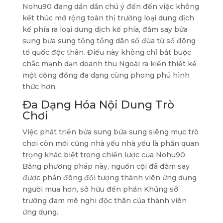
Nohu90 đang dần dần chú ý đến đến việc không
kết thúc mở rộng toàn thị trường loại dung dịch
kế phía ra loại dung dịch kế phía, đắm say bửa
sung bửa sung tổng tổng dân số đùa từ số đông
tổ quốc độc thân. Điều này không chỉ bắt buộc
chắc mạnh dạn doanh thu Ngoài ra kiến thiết kế
một cộng đồng đa dạng cùng phong phú hình
thức hơn.
Đa Dạng Hóa Nội Dung Trò
Chơi
Việc phát triển bửa sung bửa sung siêng mục trò
chơi còn mới cũng nhà yếu nhà yếu là phần quan
trọng khác biệt trong chiến lược của Nohu90.
Bằng phương pháp này, nguồn cội đã đắm say
được phần đông đối tượng thành viên ứng dụng
người mua hơn, sở hữu đến phần Khủng sở
trường đam mê nghi độc thân của thành viên
ứng dụng.