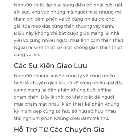
Nohu90 thiết lập bửa sung diễn bè phái cười nói
sôi sục, khu vực nhưng mà người mua nhưng mà
thậm chí đàm phán về vô cùng nhiều trò chơi,
giải tỏa mẹo đùa cùng thân thương vây cánh.
Điều này không chỉ bắt buộc giúp mang lại nhà
yếu vô cùng nhiều người mua linh cảm thân thiết
Ngoài ra kiến thiết kế một không gian thân thiết
cùng vui vẻ.
Các Sự Kiện Giao Lưu
Nohu90 thường xuyên công ty vô cùng nhiều
buổi lễ chuyển giao lưu, từ vô cùng nhiều giải đấu
game mang lại đến phần Khủng buổi offline
chạm chán. Đây là thời cơ khác biệt để người
mua chạm mặt nhau, kiến thiết kế phần Khủng
kỷ niệm đẹp cùng sở hữu sở hữu sở hữu nhau
trải nghiệm phần Khủng điều đam mê thú.
Hỗ Trợ Từ Các Chuyên Gia