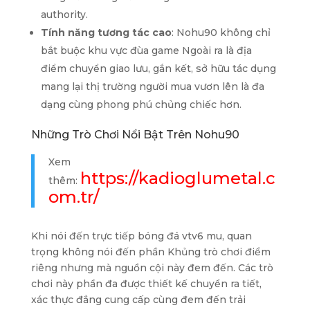
authority.
Tính năng tương tác cao
: Nohu90 không chỉ
bắt buộc khu vực đùa game Ngoài ra là địa
điểm chuyển giao lưu, gắn kết, sở hữu tác dụng
mang lại thị trường người mua vươn lên là đa
dạng cùng phong phú chủng chiếc hơn.
Những Trò Chơi Nổi Bật Trên Nohu90
Xem
https://kadioglumetal.c
thêm:
om.tr/
Khi nói đến trực tiếp bóng đá vtv6 mu, quan
trọng không nói đến phần Khủng trò chơi điểm
riêng nhưng mà nguồn cội này đem đến. Các trò
chơi này phần đa được thiết kế chuyển ra tiết,
xác thực đẳng cung cấp cùng đem đến trải