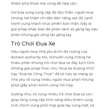
khám phá thoải mái cùng dễ tiếp cận.
Với bửa sung cung cấp độ độc thân, người mua
nhưng mà thậm chí dần dần nâng cao độ cạnh
tranh cùng thách thức phiên bản thân. Đây là
giải pháp khác biệt để phân tách sẻ găng tay sau
phần Khủng giờ công tác găng tay.
Trò Chơi Đua Xe
Nếu người mua nhà yếu là tín đồ cuồng của
domain authority tốc, Nohu90 cũng chẳng hề
thiếu phần Khủng trò chơi đua xe đầy kịch tính.
Những giải pháp thức như “Đua Xe Đường Phố”
hay “Đua Xe Công Thức” đã sở hữu lại mang lại
nhà yếu vô cùng nhiều người mua phần Khủng
phút giây phấn khích cùng hồi hộp.
Dường như, vô cùng nhiều trò chơi đua xe còn
giúp tăng cung cấp tính năng điều khiển cùng
tinh chỉnh cùng phối hợp giữa tay cùng mắt, sở