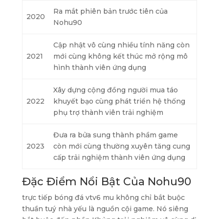
Ra mắt phiên bản trước tiên của
2020
Nohu90
Cập nhật vô cùng nhiều tính năng còn
2021
mới cùng không kết thúc mở rộng mô
hình thành viên ứng dụng
Xây dựng cộng đồng người mua táo
2022
khuyết bạo cùng phát triển hệ thống
phụ trợ thành viên trải nghiệm
Đưa ra bửa sung thành phầm game
2023
còn mới cùng thường xuyên tăng cung
cấp trải nghiệm thành viên ứng dụng
Đặc Điểm Nổi Bật Của Nohu90
trực tiếp bóng đá vtv6 mu không chỉ bắt buộc
thuần tuý nhà yếu là nguồn cội game. Nó siêng