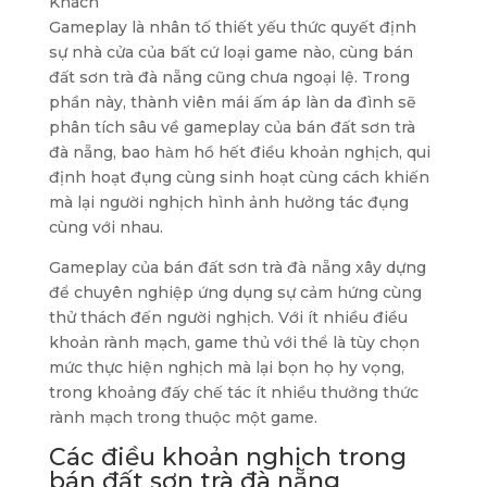
Gameplay là nhân tố thiết yếu thức quyết định
sự nhà cửa của bất cứ loại game nào, cùng bán
đất sơn trà đà nẵng cũng chưa ngoại lệ. Trong
phần này, thành viên mái ấm áp làn da đình sẽ
phân tích sâu về gameplay của bán đất sơn trà
đà nẵng, bao hàm hồ hết điều khoản nghịch, qui
định hoạt đụng cùng sinh hoạt cùng cách khiến
mà lại người nghịch hình ảnh hưởng tác đụng
cùng với nhau.
Gameplay của bán đất sơn trà đà nẵng xây dựng
để chuyên nghiệp ứng dụng sự cảm hứng cùng
thử thách đến người nghịch. Với ít nhiều điều
khoản rành mạch, game thủ với thể là tùy chọn
mức thực hiện nghịch mà lại bọn họ hy vọng,
trong khoảng đấy chế tác ít nhiều thưởng thức
rành mạch trong thuộc một game.
Các điều khoản nghịch trong
bán đất sơn trà đà nẵng