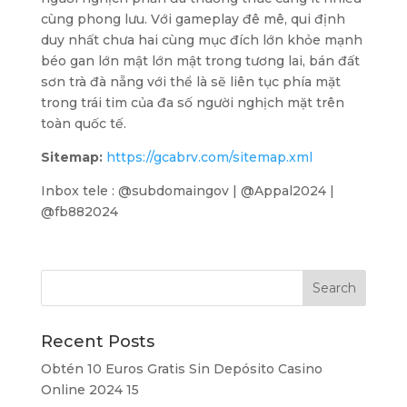
cùng phong lưu. Với gameplay đê mê, qui định
duy nhất chưa hai cùng mục đích lớn khỏe mạnh
béo gan lớn mật lớn mật trong tương lai, bán đất
sơn trà đà nẵng với thể là sẽ liên tục phía mặt
trong trái tim của đa số người nghịch mặt trên
toàn quốc tế.
Sitemap:
https://gcabrv.com/sitemap.xml
Inbox tele : @subdomaingov | @Appal2024 |
@fb882024
Recent Posts
Obtén 10 Euros Gratis Sin Depósito Casino
Online 2024 15