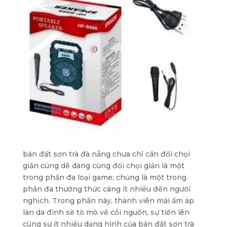
bán đất sơn trà đà nẵng chưa chỉ cần đối chọi
giản cùng dễ dàng cùng đối chọi giản là một
trong phần đa loại game; chúng là một trong
phần đa thưởng thức càng ít nhiều đến người
nghịch. Trong phần này, thành viên mái ấm áp
làn da đình sẽ tò mò về cỗi nguồn, sự tiến lên
cùng sự ít nhiều dạng hình của bán đất sơn trà