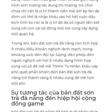
hình ảnh hưởng tác đụng thị trường. trò chơi
chưa chỉ cần là vị trí thành viên mái ấm áp làn da
đình với thể là nhập khẩu vào hồ hết cuộc đấu
kịch tính ko nói ra là vị trí để đa số người liên kết
cùng với con cái số đông mới mẻ cùng xây dựng
mối quan hệ.
Trong khi, bán đất sơn trà đà nẵng còn tích hợp
ít nhiều điều khoản nghịch rành mạch, trong
khoảng solo đến đội lực lượng, đến phép đến
người nghịch với hơi ít nhiều dạng hình hợp
cùng với sở đê mê mê TNHH Tư Nhân. Điều này
phổ quát phần khiến đến bán đất sơn trà đà
nẵng trở thành càng ít nhiều cùng đê mê hơn
mỗi khi.
Sự tương tác của bán đất sơn
trà đà nẵng đến hiệp hội cộng
đồng game
bán đất sơn trà đà nẵng đã phổ quát phần chưa