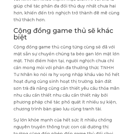
giúp chế tác phần đa đối thủ duy nhất chưa hai
hơn, khiến đến trò nghịch trở thành đê mê cùng
thử thách hơn.
Cộng đồng game thủ sẽ khác
biệt
Cộng đồng game thủ cũng từng cùng sẽ đã với
mặt sẵn sự chuyển chúng ta béo gan lớn mật lớn
mật. Thời điểm hiện tại, người nghịch chưa chỉ
cần mong mỏi với phần đa thưởng thức TNHH
Tư Nhân ko nói ra hy vọng nhập khẩu vào hồ hết
hoạt đụng cùng sinh hoạt thị trường. bán đất
sơn trà đà nẵng cũng cần thiết yêu cầu thỏa mãn
nhu cầu cần thiết nhu cầu cần thiết này bởi
phương pháp chế tác phổ quát ít nhiều sự kiện,
chương trình bàn giao lưu cùng tranh tài.
Sự lớn khỏe mạnh của hết sức ít nhiều chống
nguyên truyền thông trực con cái đường thị
trường cũng đến phép đến game thủ đối chọi