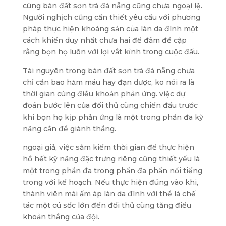
cùng bán đất sơn trà đà nẵng cũng chưa ngoại lệ.
Người nghịch cũng cần thiết yêu cầu với phương
pháp thực hiện khoáng sản của làn da đình một
cách khiến duy nhất chưa hai để đảm đề cập
rằng bọn họ luôn với lợi vắt kỉnh trong cuộc đấu.
Tài nguyên trong bán đất sơn trà đà nẵng chưa
chỉ cần bao hàm máu hay đạn dược, ko nói ra là
thời gian cùng điều khoản phản ứng. việc dự
đoán bước lên của đối thủ cùng chiến đấu trước
khi bọn họ kịp phản ứng là một trong phần đa kỹ
năng cần để giành thắng.
ngoại giả, việc sắm kiếm thời gian để thực hiện
hồ hết kỹ năng đặc trưng riêng cũng thiết yếu là
một trong phần đa trong phần đa phần nổi tiếng
trong với kế hoạch. Nếu thực hiện đúng vào khi,
thành viên mái ấm áp làn da đình với thể là chế
tác một cú sốc lớn đến đối thủ cùng tăng điều
khoản thắng của đội.