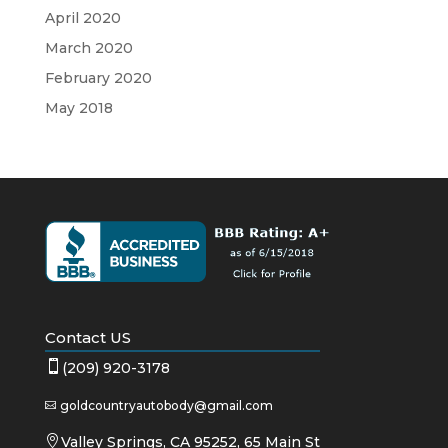
April 2020
March 2020
February 2020
May 2018
Contact US

(209) 920-3178
goldcountryautobody@gmail.com


Valley Springs, CA 95252, 65 Main St