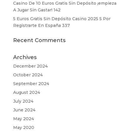
Casino De 10 Euros Gratis Sin Depósito ¡empieza
A Jugar Sin Gastar! 142
5 Euros Gratis Sin Depósito Casino 2025 5 Por
Registrarte En España 337
Recent Comments
Archives
December 2024
October 2024
September 2024
August 2024
July 2024
June 2024
May 2024
May 2020