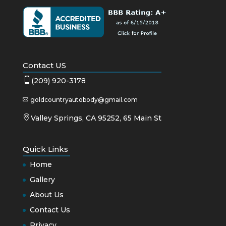
Contact US

(209) 920-3178
goldcountryautobody@gmail.com


Valley Springs, CA 95252, 65 Main St
Quick Links
Home
Gallery
About Us
Contact Us
Privacy