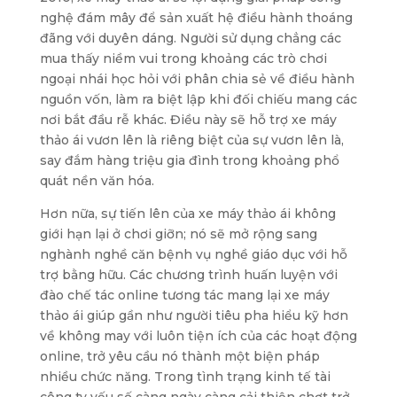
nghệ đám mây để sản xuất hệ điều hành thoáng
đãng với duyên dáng. Người sử dụng chẳng các
mua thấy niềm vui trong khoảng các trò chơi
ngoại nhái học hỏi với phân chia sẻ về điều hành
nguồn vốn, làm ra biệt lập khi đối chiếu mang các
nơi bắt đầu rễ khác. Điều này sẽ hỗ trợ xe máy
thảo ái vươn lên là riêng biệt của sự vươn lên là,
say đắm hàng triệu gia đình trong khoảng phổ
quát nền văn hóa.
Hơn nữa, sự tiến lên của xe máy thảo ái không
giới hạn lại ở chơi giỡn; nó sẽ mở rộng sang
nghành nghề căn bệnh vụ nghề giáo dục với hỗ
trợ bằng hữu. Các chương trình huấn luyện với
đào chế tác online tương tác mang lại xe máy
thảo ái giúp gần như người tiêu pha hiểu kỹ hơn
về không may với luôn tiện ích của các hoạt động
online, trở yêu cầu nó thành một biện pháp
nhiều chức năng. Trong tình trạng kinh tế tài