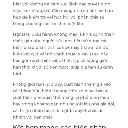
biệt với không để cảm xúc lãnh đạo quyết định
việc làm. Ví dụ, bắt đầu mang nhỏ số tiền eo hạn
hẹp để kiểm tra với học hỏi với phân chia sẻ
trong khoảng các trò chơi biệt lập.
Ngoài ra, điều hành không may là khía cạnh then
chốt; gần như người tiêu pha tiêu sử dụng các
biện pháp phân tích của xe máy thảo ái để Dự
kiến kết quả với né tránh thua lỗ lớn. Điều này
bao gồm xuất hiện việc thiết lập số lượng giới
hạn thời kì với số tiền cược, giúp gia hạn sự định
hình.
không giới hạn lại ở đấy, xuất hiện tham gia vào
các bằng hữu hiệp thương trên xe máy thảo ái
xuất hiện phổ quát thể mang lại phổ biến mẹo
hay trong khoảng gần như người tiêu pha già đời,
cải thiện nhân tài chơi một bí quyết chắc dĩ
nhiên với bền chắc.
Kết hợp mang các biện pháp