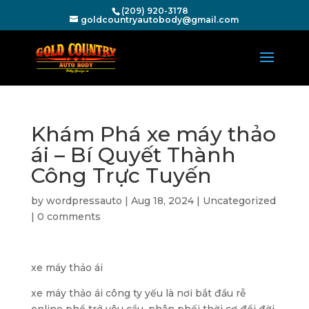
(209) 920-3178
goldcountryautobody@gmail.com
Khám Phá xe máy thảo
ái – Bí Quyết Thành
Công Trực Tuyến
by
wordpressauto
|
Aug 18, 2024
|
Uncategorized
|
0 comments
xe máy thảo ái
xe máy thảo ái công ty yếu là nơi bắt đầu rễ