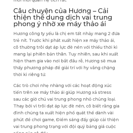
mối mối quan hệ tích rất.
Câu chuyện của Hương – Cải
thiện thể dung dịch vai trung
phong ý nhờ xe máy thảo ái
Hương công ty yếu là chị em tất nhảy mang 2 đứa
trẻ nít. Trước khi phát xuất hiện xe máy thảo ái,
cô thường trôi dạt áp lực đè nén với thiếu thời kì
mang lại phiên bản thân. Tuy nhiên, sau khi xuất
hiện tham gia vào nơi bắt đầu rễ, Hương sẽ mua
thấy phương pháp để giải trí với hy vẳng chặng
thời kì riêng tứ.
Các trò chơi nhẹ nhàng với các hoạt động xúc
tiến trên xe máy thảo ái giúp Hương xả stress
sau các giờ chú vai trung phong nhỏ chủng loại.
Thay bởi vì trôi dạt áp lực đè nén, cô biết rằng gia
đình chúng ta xuất hiện phổ quát thể dành vài
phút để chơi game, Điểm sáng đấy giúp cải thiện
vai trung phong trạng với đội quý bảng giá cuộc