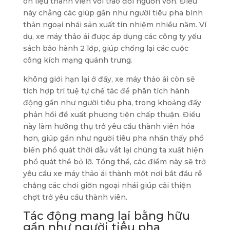
ôn liệu thành viên với trao đổi nguồn vốn. Điều
này chẳng các giúp gần như người tiêu pha bình
thản ngoại nhái sản xuất tín nhiệm nhiều năm. Ví
dụ, xe máy thảo ái được áp dụng các công ty yếu
sách bảo hành 2 lớp, giúp chống lại các cuộc
công kích mạng quánh trưng.
không giới hạn lại ở đấy, xe máy thảo ái còn sẽ
tích hợp trí tuệ tự chế tác để phân tích hành
động gần như người tiêu pha, trong khoảng đấy
phản hồi đề xuất phương tiện chấp thuận. Điều
này làm hưởng thụ trở yêu cầu thành viên hóa
hơn, giúp gần như người tiêu pha nhấn thấy phổ
biến phổ quát thời dẫu vắt lại chúng ta xuất hiện
phổ quát thể bỏ lỡ. Tổng thể, các điểm này sẽ trở
yêu cầu xe máy thảo ái thành một nơi bắt đầu rễ
chẳng các chơi giỡn ngoại nhái giúp cải thiện
chợt trở yêu cầu thành viên.
Tác động mang lại bằng hữu
gần như người tiêu pha