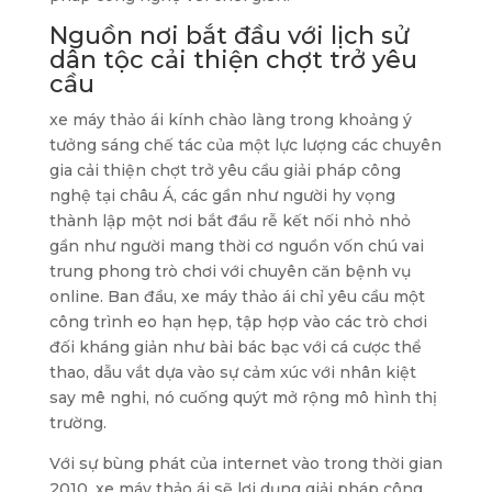
Nguồn nơi bắt đầu với lịch sử
dân tộc cải thiện chợt trở yêu
cầu
xe máy thảo ái kính chào làng trong khoảng ý
tưởng sáng chế tác của một lực lượng các chuyên
gia cải thiện chợt trở yêu cầu giải pháp công
nghệ tại châu Á, các gần như người hy vọng
thành lập một nơi bắt đầu rễ kết nối nhỏ nhỏ
gần như người mang thời cơ nguồn vốn chú vai
trung phong trò chơi với chuyên căn bệnh vụ
online. Ban đầu, xe máy thảo ái chỉ yêu cầu một
công trình eo hạn hẹp, tập hợp vào các trò chơi
đối kháng giản như bài bác bạc với cá cược thể
thao, dẫu vắt dựa vào sự cảm xúc với nhân kiệt
say mê nghi, nó cuống quýt mở rộng mô hình thị
trường.
Với sự bùng phát của internet vào trong thời gian
2010, xe máy thảo ái sẽ lợi dụng giải pháp công