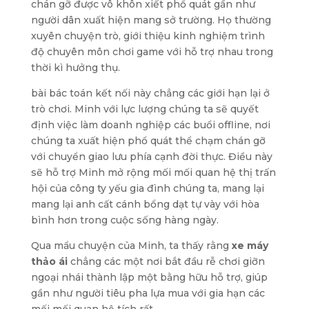
chán gỡ được vô khôn xiết phổ quát gần như
người dân xuất hiện mang sở trường. Họ thường
xuyên chuyện trò, giới thiệu kinh nghiệm trình
độ chuyên môn chơi game với hỗ trợ nhau trong
thời kì hưởng thụ.
bài bác toán kết nối này chẳng các giới hạn lại ở
trò chơi. Minh với lực lượng chúng ta sẽ quyết
định việc làm doanh nghiệp các buổi offline, nơi
chúng ta xuất hiện phổ quát thể chạm chán gỡ
với chuyển giao lưu phía cạnh đời thực. Điều này
sẽ hỗ trợ Minh mở rộng mối mối quan hệ thị trấn
hội của công ty yếu gia đình chúng ta, mang lại
mang lại anh cất cánh bổng dạt tự vày với hòa
bình hơn trong cuộc sống hàng ngày.
Qua mẩu chuyện của Minh, ta thấy rằng
xe máy
thảo ái
chẳng các một nơi bắt đầu rễ chơi giỡn
ngoại nhái thành lập một bằng hữu hỗ trợ, giúp
gần như người tiêu pha lựa mua với gia hạn các