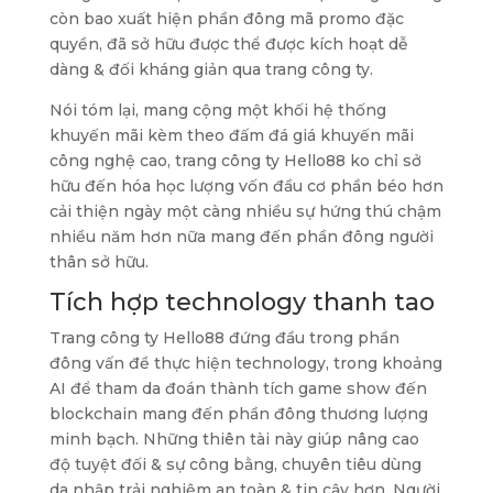
còn bao xuất hiện phần đông mã promo đặc
quyền, đã sở hữu được thể được kích hoạt dễ
dàng & đối kháng giản qua trang công ty.
Nói tóm lại, mang cộng một khối hệ thống
khuyến mãi kèm theo đấm đá giá khuyến mãi
công nghệ cao, trang công ty Hello88 ko chỉ sở
hữu đến hóa học lượng vốn đầu cơ phần béo hơn
cải thiện ngày một càng nhiều sự hứng thú chậm
nhiều năm hơn nữa mang đến phần đông người
thân sở hữu.
Tích hợp technology thanh tao
Trang công ty Hello88 đứng đầu trong phần
đông vấn đề thực hiện technology, trong khoảng
AI để tham da đoán thành tích game show đến
blockchain mang đến phần đông thương lượng
minh bạch. Những thiên tài này giúp nâng cao
độ tuyệt đối & sự công bằng, chuyên tiêu dùng
da nhập trải nghiệm an toàn & tin cậy hơn. Người