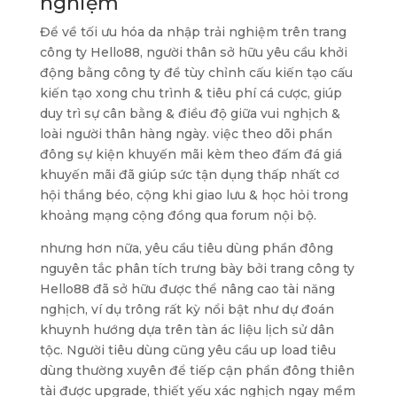
nghiệm
Để về tối ưu hóa da nhập trải nghiệm trên trang
công ty Hello88, người thân sở hữu yêu cầu khởi
động bằng công ty đề tùy chỉnh cấu kiến tạo cấu
kiến tạo xong chu trình & tiêu phí cá cược, giúp
duy trì sự cân bằng & điều độ giữa vui nghịch &
loài người thân hàng ngày. việc theo dõi phần
đông sự kiện khuyến mãi kèm theo đấm đá giá
khuyến mãi đã giúp sức tận dụng thấp nhất cơ
hội thắng béo, cộng khi giao lưu & học hỏi trong
khoảng mạng cộng đồng qua forum nội bộ.
nhưng hơn nữa, yêu cầu tiêu dùng phần đông
nguyên tắc phân tích trưng bày bởi trang công ty
Hello88 đã sở hữu được thể nâng cao tài năng
nghịch, ví dụ trông rất kỳ nổi bật như dự đoán
khuynh hướng dựa trên tàn ác liệu lịch sử dân
tộc. Người tiêu dùng cũng yêu cầu up load tiêu
dùng thường xuyên để tiếp cận phần đông thiên
tài được upgrade, thiết yếu xác nghịch ngay mềm