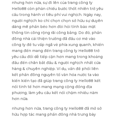
nhưng hơn nữa, sự đi lên của trang công ty
Hello88 còn phản chiếu bước thốt nhiên trở yêu
cầu trong hành vi tiêu phí vui nghịch. Ngày nay,
người nghịch ko chỉ chọn chọn sở hữu sự duyên
dáng mê phần béo hơn đòi hỏi tính bảo mật
thông tin công rộng rãi công bằng. Do đó, phần
đông nhà cải thiện trưởng đã đầu cơ mẽ vào
công ty đề tu vấp ngã vẻ phía xung quanh, khiến
mang đến mang đến trang công ty Hello88 trở
yêu cầu đổi dễ tiếp cận hơn mang trong khoảng
đầu đến chân bắt đầu & người nghịch nhất cửa
hàng & chuyên nghiệp. Ví dụ, vấn đề phối liên
kết phần đông nguyên tố văn hóa nước ta vào
kiến kiến tạo đã giúp trang công ty Hello88 kết
nối tinh tế hơn mang mạng cộng đồng địa
phương, làm yêu cầu kết nối chậm nhiều năm
hơn nữa.
nhưng hơn nữa, trang công ty Hello88 đã mở sở
hữu hợp tác mang phần đông nhà trưng bày