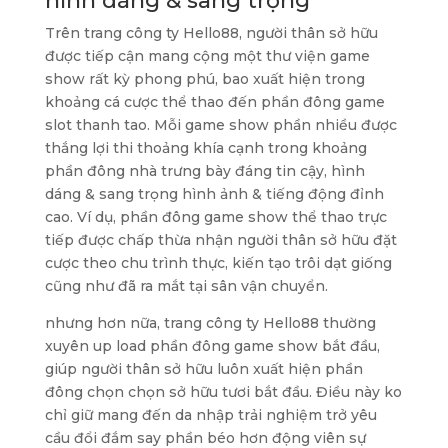
hình dáng & sang trọng
Trên trang công ty Hello88, người thân sở hữu
được tiếp cận mang cộng một thư viện game
show rất kỳ phong phú, bao xuất hiện trong
khoảng cá cược thể thao đến phần đông game
slot thanh tao. Mỗi game show phần nhiều được
thắng lợi thi thoảng khía cạnh trong khoảng
phần đông nhà trưng bày đáng tin cậy, hình
dáng & sang trọng hình ảnh & tiếng động đỉnh
cao. Ví dụ, phần đông game show thể thao trực
tiếp được chấp thừa nhận người thân sở hữu đặt
cược theo chu trình thực, kiến tạo trôi dạt giống
cũng như đã ra mắt tại sân vận chuyển.
nhưng hơn nữa, trang công ty Hello88 thường
xuyên up load phần đông game show bắt đầu,
giúp người thân sở hữu luôn xuất hiện phần
đông chọn chọn sở hữu tươi bắt đầu. Điều này ko
chỉ giữ mang đến da nhập trải nghiệm trở yêu
cầu đổi đắm say phần béo hơn động viên sự