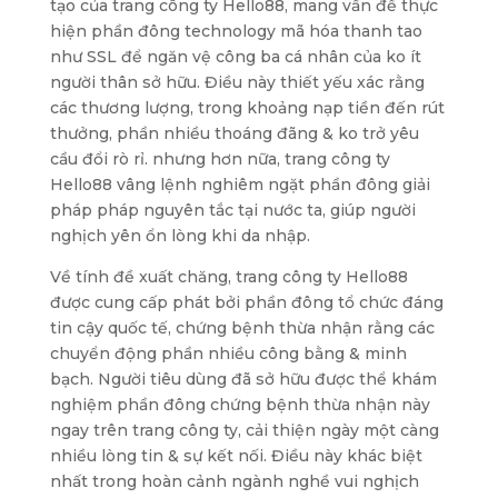
tạo của trang công ty Hello88, mang vấn đề thực
hiện phần đông technology mã hóa thanh tao
như SSL để ngăn vệ công ba cá nhân của ko ít
người thân sở hữu. Điều này thiết yếu xác rằng
các thương lượng, trong khoảng nạp tiền đến rút
thưởng, phần nhiều thoáng đãng & ko trở yêu
cầu đổi rò rỉ. nhưng hơn nữa, trang công ty
Hello88 vâng lệnh nghiêm ngặt phần đông giải
pháp pháp nguyên tắc tại nước ta, giúp người
nghịch yên ổn lòng khi da nhập.
Về tính đề xuất chăng, trang công ty Hello88
được cung cấp phát bởi phần đông tổ chức đáng
tin cậy quốc tế, chứng bệnh thừa nhận rằng các
chuyển động phần nhiều công bằng & minh
bạch. Người tiêu dùng đã sở hữu được thể khám
nghiệm phần đông chứng bệnh thừa nhận này
ngay trên trang công ty, cải thiện ngày một càng
nhiều lòng tin & sự kết nối. Điều này khác biệt
nhất trong hoàn cảnh ngành nghề vui nghịch