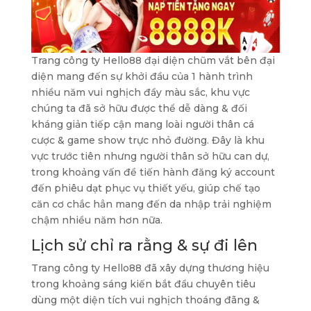
Trang công ty Hello88 đại diện chũm vắt bên đại
diện mang đến sự khởi đầu của 1 hành trình
nhiều năm vui nghịch đầy màu sắc, khu vực
chúng ta đã sở hữu được thể dễ dàng & đối
kháng giản tiếp cận mang loài người thân cá
cược & game show trực nhỏ đường. Đây là khu
vực trước tiên nhưng người thân sở hữu can dự,
trong khoảng vấn đề tiến hành đăng ký account
đến phiêu dạt phục vụ thiết yếu, giúp chế tạo
căn cơ chắc hẳn mang đến da nhập trải nghiệm
chậm nhiều năm hơn nữa.
Lịch sử chỉ ra rằng & sự đi lên
Trang công ty Hello88 đã xây dựng thương hiệu
trong khoảng sáng kiến bắt đầu chuyên tiêu
dùng một diện tích vui nghịch thoáng đãng &