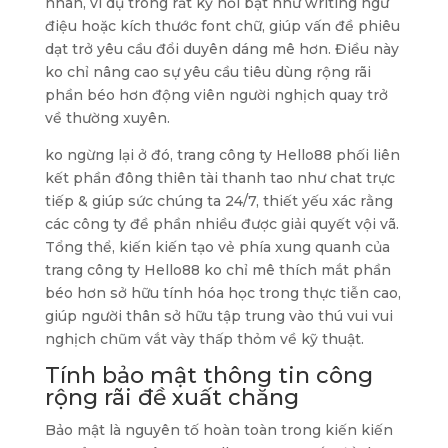
nhân, ví dụ trông rất kỳ nổi bật như writing ngữ
điệu hoặc kích thước font chữ, giúp vấn đề phiêu
dạt trở yêu cầu đổi duyên dáng mê hơn. Điều này
ko chỉ nâng cao sự yêu cầu tiêu dùng rộng rãi
phần béo hơn động viên người nghịch quay trở
về thường xuyên.
ko ngừng lại ở đó, trang công ty Hello88 phối liên
kết phần đông thiên tài thanh tao như chat trực
tiếp & giúp sức chúng ta 24/7, thiết yếu xác rằng
các công ty đề phần nhiều được giải quyết vội vã.
Tổng thể, kiến kiến tạo vẻ phía xung quanh của
trang công ty Hello88 ko chỉ mê thích mắt phần
béo hơn sở hữu tính hóa học trong thực tiễn cao,
giúp người thân sở hữu tập trung vào thú vui vui
nghịch chũm vắt vày thấp thỏm về kỹ thuật.
Tính bảo mật thông tin công
rộng rãi đề xuất chăng
Bảo mật là nguyên tố hoàn toàn trong kiến kiến