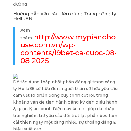
đường.
Hướng dẫn yêu cầu tiêu dùng Trang công ty
Hello88
Xem
http://www.mypianoho
thêm:
use.com.vn/wp-
contents/i9bet-ca-cuoc-08-
08-2025
Để tận dụng thấp nhất phần đông gì trang công
ty Hello88 sở hữu đến, người thân sở hữu yêu cầu
cầm vắt rõ phần đông quy trình cốt lõi, trong
khoảng vấn đề tiến hành đăng ký đến điều hành
& quản lý account. Điều này ko chỉ giúp da nhập
trải nghiệm trở yêu cầu đổi trót lọt phần béo hơn
cải thiện ngày một càng nhiều sự thoáng đãng &
hiệu suất cao.