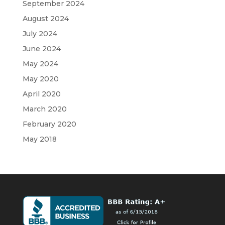
September 2024
August 2024
July 2024
June 2024
May 2024
May 2020
April 2020
March 2020
February 2020
May 2018