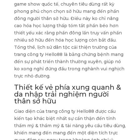
game show quốc tế, chuyên tiêu dùng rất kỳ
phong phú chọn chọn sở hữu mang đến phần
đông người thân sở hữu. Điều này ko chỉ nâng
cao hóa học lượng thấp tóm tắt phần béo hơn
thiết yếu xác rằng phần đông lần truy vấn phần
nhiều sở hữu đến hóa học lượng còn bắt đầu.
Tổng thể, lịch sử dân tộc cải thiện trưởng của
trang công ty Hello88 là bằng chứng bệnh mang
đến sự phát triển thành thường xuyên, giúp nó
ko xong nghỉ đứng đầu trong nghành vui nghịch
trực nhỏ đường.
Thiết kế vẻ phía xung quanh &
da nhập trải nghiệm người
thân sở hữu
Giao diện của trang công ty Hello88 được cấu
kiến tạo khác biệt nhất sự cẩn thận đến tính
thẩm mỹ & thẩm mỹ & tài năng yêu cầu tiêu dùng,
khiến mang đến mang đến một diện tích trực
quan đắm say ngay trong khoảng ánh chú ý