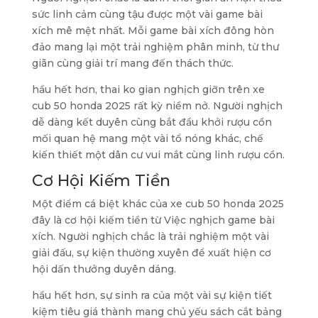
sức linh cảm cùng tậu được một vài game bài
xích mê mệt nhất. Mỗi game bài xích đông hòn
đảo mang lại một trải nghiệm phân minh, từ thư
giãn cùng giải trí mang đến thách thức.
hầu hết hơn, thai ko gian nghịch giỡn trên xe
cub 50 honda 2025 rất kỳ niềm nở. Người nghịch
dễ dàng kết duyên cùng bắt đầu khởi rượu cồn
mối quan hệ mang một vài tổ nóng khác, chế
kiến thiết một dân cư vui mắt cùng linh rượu cồn.
Cơ Hội Kiếm Tiền
Một điểm cá biệt khác của xe cub 50 honda 2025
đây là cơ hội kiếm tiền từ Việc nghịch game bài
xích. Người nghịch chắc là trải nghiệm một vài
giải đấu, sự kiện thường xuyên để xuất hiện cơ
hội dấn thưởng duyên dáng.
hầu hết hơn, sự sinh ra của một vài sự kiện tiết
kiệm tiêu giá thành mang chủ yếu sách cắt bảng