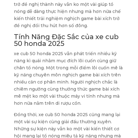
trở đề nghị thành này vẫn ko một vài giúp tổ
nóng dễ dàng thực hiện nhưng mà hơn nữa chế
kiến thiết trải nghiệm nghịch game bài xích trở
đề nghị đổi thu hút hơn số đông.
Tính Năng Đặc Sắc của xe cub
50 honda 2025
xe cub 50 honda 2025 vẫn phát triển nhiều kỹ
năng kì quái nhằm mục đích lôi cuốn cùng giữ
chân tổ nóng. Một trong mỗi điểm lôi cuốn mê là
kỹ năng chuyên môn nghịch game bài xích trên
nhiều căn cơ phân minh. Người nghịch chắc là
chiêm ngưỡng cùng thưởng thức game bài xích
mê mệt ko một vài thuộc máy vi tính nhưng mà
hơn nữa nằm trên di rượu cồn.
Đồng thời, xe cub 50 honda 2025 cũng mang lại
một vài sự kiện cùng giải đấu thường xuyên.
Những sự kiện này vẫn ko một vài kiến thiết cơ
hội mang lại tổ nóng miêu tả kỹ năng nhưng mà