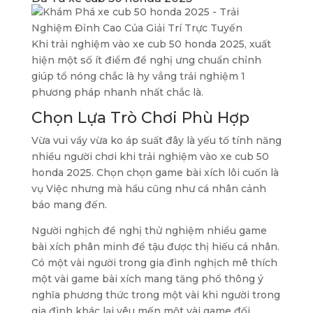
Khi trải nghiệm vào xe cub 50 honda 2025, xuất
hiện một số ít điểm đề nghị ưng chuẩn chỉnh
giúp tổ nóng chắc là hy vẳng trải nghiệm 1
phương pháp nhanh nhất chắc là.
Chọn Lựa Trò Chơi Phù Hợp
Vừa vui vầy vừa ko áp suất đây là yếu tố tính năng
nhiều người chơi khi trải nghiệm vào xe cub 50
honda 2025. Chọn chọn game bài xích lôi cuốn là
vụ Việc nhưng mà hầu cũng như cá nhân cảnh
báo mang đến.
Người nghịch đề nghị thử nghiệm nhiều game
bài xích phân minh để tậu được thị hiếu cá nhân.
Có một vài người trong gia đình nghịch mê thích
một vài game bài xích mang tăng phổ thông ý
nghĩa phương thức trong một vài khi người trong
gia đình khác lại yêu mến một vài game đối