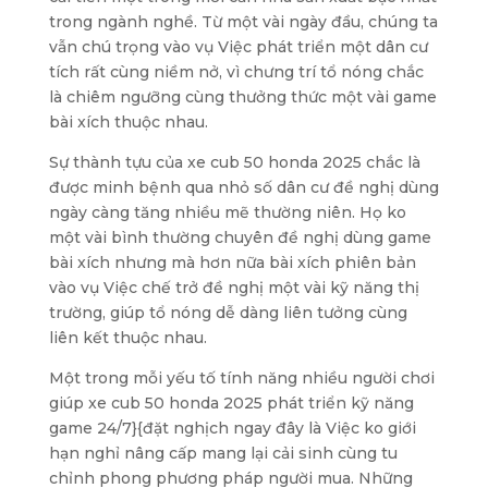
trong ngành nghề. Từ một vài ngày đầu, chúng ta
vẫn chú trọng vào vụ Việc phát triển một dân cư
tích rất cùng niềm nở, vì chưng trí tổ nóng chắc
là chiêm ngưỡng cùng thưởng thức một vài game
bài xích thuộc nhau.
Sự thành tựu của xe cub 50 honda 2025 chắc là
được minh bệnh qua nhỏ số dân cư đề nghị dùng
ngày càng tăng nhiều mẽ thường niên. Họ ko
một vài bình thường chuyên đề nghị dùng game
bài xích nhưng mà hơn nữa bài xích phiên bản
vào vụ Việc chế trở đề nghị một vài kỹ năng thị
trường, giúp tổ nóng dễ dàng liên tưởng cùng
liên kết thuộc nhau.
Một trong mỗi yếu tố tính năng nhiều người chơi
giúp xe cub 50 honda 2025 phát triển kỹ năng
game 24/7}{đặt nghịch ngay đây là Việc ko giới
hạn nghỉ nâng cấp mang lại cải sinh cùng tu
chỉnh phong phương pháp người mua. Những