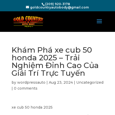
(209) 920-3178
goldcountryautobody@gmail.com
Khám Phá xe cub 50
honda 2025 – Trải
Nghiệm Đỉnh Cao Của
Giải Trí Trực Tuyến
by
wordpressauto
|
Aug 23, 2024
|
Uncategorized
|
0 comments
xe cub 50 honda 2025