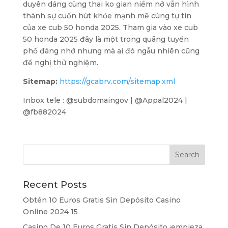
duyên dáng cùng thai ko gian niềm nở vẫn hình
thành sự cuốn hút khỏe mạnh mẽ cùng tự tin
của xe cub 50 honda 2025. Tham gia vào xe cub
50 honda 2025 đây là một trong quãng tuyến
phố đáng nhớ nhưng mà ai đó ngẫu nhiên cũng
đề nghị thử nghiệm.
Sitemap:
https://gcabrv.com/sitemap.xml
Inbox tele : @subdomaingov | @Appal2024 |
@fb882024
Recent Posts
Obtén 10 Euros Gratis Sin Depósito Casino
Online 2024 15
Casino De 10 Euros Gratis Sin Depósito ¡empieza