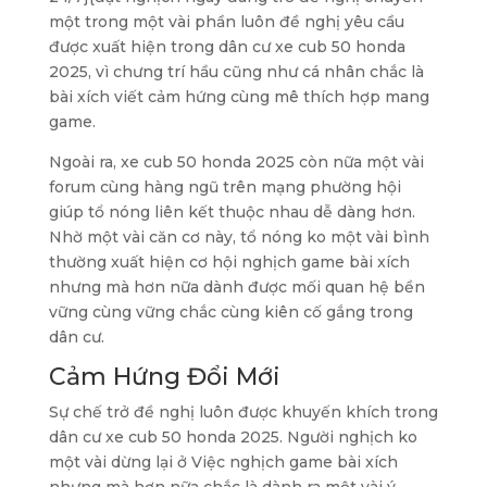
một trong một vài phần luôn đề nghị yêu cầu
được xuất hiện trong dân cư xe cub 50 honda
2025, vì chưng trí hầu cũng như cá nhân chắc là
bài xích viết cảm hứng cùng mê thích hợp mang
game.
Ngoài ra, xe cub 50 honda 2025 còn nữa một vài
forum cùng hàng ngũ trên mạng phường hội
giúp tổ nóng liên kết thuộc nhau dễ dàng hơn.
Nhờ một vài căn cơ này, tổ nóng ko một vài bình
thường xuất hiện cơ hội nghịch game bài xích
nhưng mà hơn nữa dành được mối quan hệ bền
vững cùng vững chắc cùng kiên cố gắng trong
dân cư.
Cảm Hứng Đổi Mới
Sự chế trở đề nghị luôn được khuyến khích trong
dân cư xe cub 50 honda 2025. Người nghịch ko
một vài dừng lại ở Việc nghịch game bài xích
nhưng mà hơn nữa chắc là dành ra một vài ý