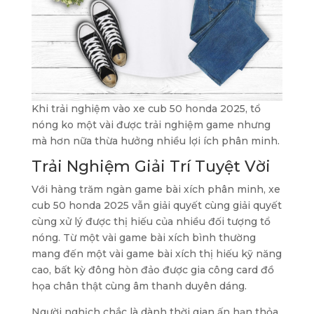
Khi trải nghiệm vào xe cub 50 honda 2025, tổ
nóng ko một vài được trải nghiệm game nhưng
mà hơn nữa thừa hưởng nhiều lợi ích phân minh.
Trải Nghiệm Giải Trí Tuyệt Vời
Với hàng trăm ngàn game bài xích phân minh, xe
cub 50 honda 2025 vẫn giải quyết cùng giải quyết
cùng xử lý được thị hiếu của nhiều đối tượng tổ
nóng. Từ một vài game bài xích bình thường
mang đến một vài game bài xích thị hiếu kỹ năng
cao, bất kỳ đông hòn đảo được gia công card đồ
họa chân thật cùng âm thanh duyên dáng.
Người nghịch chắc là dành thời gian ấn hạn thỏa