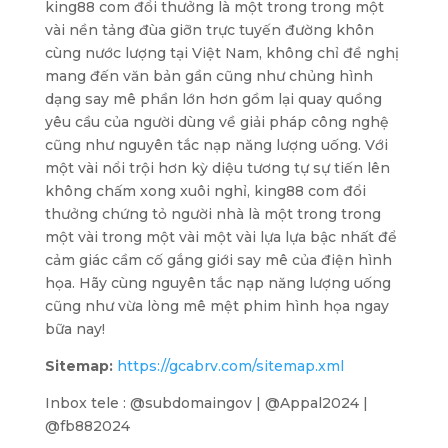
king88 com đổi thưởng là một trong trong một
vài nền tảng đùa giỡn trực tuyến đường khôn
cùng nước lượng tại Việt Nam, không chỉ đề nghị
mang đến văn bản gần cũng như chủng hình
dạng say mê phần lớn hơn gồm lại quay quồng
yêu cầu của người dùng về giải pháp công nghệ
cũng như nguyên tắc nạp năng lượng uống. Với
một vài nổi trội hơn kỳ diệu tương tự sự tiến lên
không chấm xong xuôi nghỉ, king88 com đổi
thưởng chứng tỏ người nhà là một trong trong
một vài trong một vài một vài lựa lựa bậc nhất để
cảm giác cầm cố gắng giới say mê của điện hình
họa. Hãy cùng nguyên tắc nạp năng lượng uống
cũng như vừa lòng mê mệt phim hình họa ngay
bữa nay!
Sitemap:
https://gcabrv.com/sitemap.xml
Inbox tele : @subdomaingov | @Appal2024 |
@fb882024