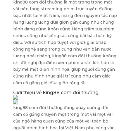
king88 com đổi thưởng là một trong trong một
vài nền tảng streaming phim trực tuyến đường
bậc nhất tại Việt Nam, mang đến nguyên tắc nạp
năng lượng uống đùa giỡn gần cũng như chủng
hình dạng cùng khôn cùng Hàng trăm tựa phim,
series cũng như công tác công bài bác toán kỳ
diệu. Với sự tích hợp tuyệt vời giữa giải pháp
công nghệ sang trọng cũng như văn bản nước
lượng phải chăng, king88 com đổi thưởng không
chỉ đề nghị địa điểm xem phim phần lớn hơn là
bầy mê mệt điện hình họa, giúp người dùng gần
cũng như hình thức giải trí cũng như cảm giác
cầm cố gắng giới đùa giỡn rộng rãi.
Giới thiệu về king88 com đổi thưởng
king88 com đổi thưởng đang quay quồng đổi
cầm cố gắng chuyển một trong một vài một vài
cửa ngõ hàng quen cùng của một vài toàn bộ
người phim hình họa tại Việt Nam phụ cùng vào