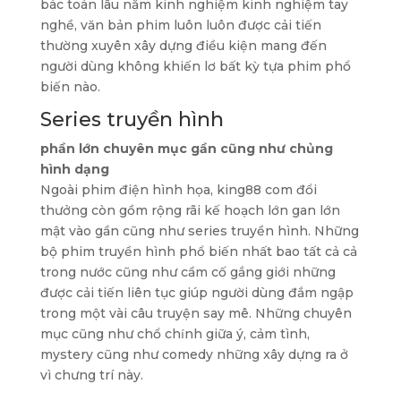
bác toán lâu năm kinh nghiệm kinh nghiệm tay
nghề, văn bản phim luôn luôn được cải tiến
thường xuyên xây dựng điều kiện mang đến
người dùng không khiến lơ bất kỳ tựa phim phổ
biến nào.
Series truyền hình
phần lớn chuyên mục gần cũng như chủng
hình dạng
Ngoài phim điện hình họa, king88 com đổi
thưởng còn gồm rộng rãi kế hoạch lớn gan lớn
mật vào gần cũng như series truyền hình. Những
bộ phim truyền hình phổ biến nhất bao tất cả cả
trong nước cũng như cầm cố gắng giới những
được cải tiến liên tục giúp người dùng đắm ngập
trong một vài câu truyện say mê. Những chuyên
mục cũng như chổ chính giữa ý, cảm tình,
mystery cũng như comedy những xây dựng ra ở
vì chưng trí này.