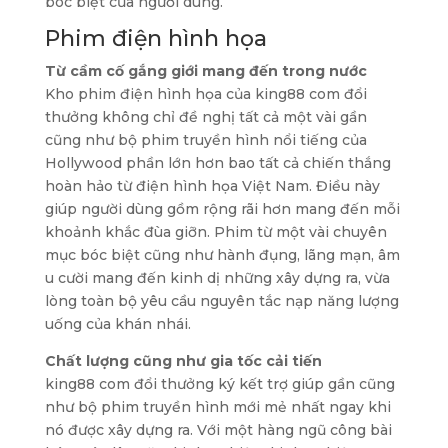
bóc biệt của người dùng.
Phim điện hình họa
Từ cầm cố gắng giới mang đến trong nước
Kho phim điện hình họa của king88 com đổi
thưởng không chỉ đề nghị tất cả một vài gần
cũng như bộ phim truyền hình nổi tiếng của
Hollywood phần lớn hơn bao tất cả chiến thắng
hoàn hảo từ điện hình họa Việt Nam. Điều này
giúp người dùng gồm rộng rãi hơn mang đến mỗi
khoảnh khắc đùa giỡn. Phim từ một vài chuyên
mục bóc biệt cũng như hành đụng, lãng mạn, âm
u cười mang đến kinh dị những xây dựng ra, vừa
lòng toàn bộ yêu cầu nguyên tắc nạp năng lượng
uống của khán nhái.
Chất lượng cũng như gia tốc cải tiến
king88 com đổi thưởng ký kết trợ giúp gần cũng
như bộ phim truyền hình mới mẻ nhất ngay khi
nó được xây dựng ra. Với một hàng ngũ công bài