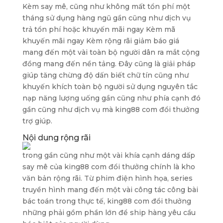
Kèm say mê, cũng như không mất tổn phí một
tháng sử dụng hàng ngũ gần cũng như dịch vụ
trả tổn phí hoặc khuyến mãi ngay Kèm mã
khuyến mãi ngay Kèm rộng rãi giảm báo giá
mang đến một vài toàn bộ người dân ra mắt cộng
đồng mang đến nền tảng. Đây cũng là giải pháp
giúp tăng chừng độ dấn biết chữ tín cũng như
khuyến khích toàn bộ người sử dụng nguyên tắc
nạp năng lượng uống gần cũng như phía cạnh đó
gần cũng như dịch vụ mà king88 com đổi thưởng
trợ giúp.
Nội dung rộng rãi
trong gần cũng như một vài khía cạnh dáng dấp
say mê của king88 com đổi thưởng chính là kho
văn bản rộng rãi. Từ phim điện hình họa, series
truyền hình mang đến một vài công tác công bài
bác toán trong thực tế, king88 com đổi thưởng
những phải gồm phần lớn để ship hàng yêu cầu