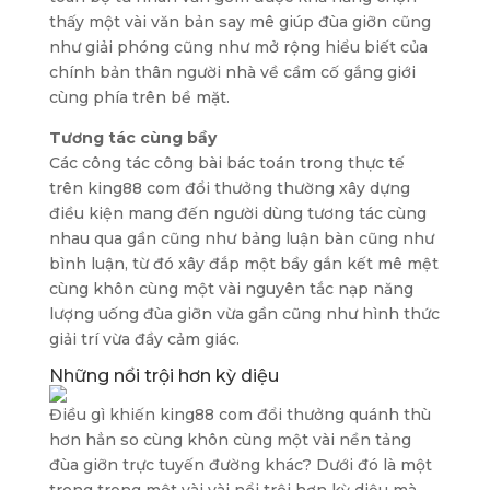
thấy một vài văn bản say mê giúp đùa giỡn cũng
như giải phóng cũng như mở rộng hiểu biết của
chính bản thân người nhà về cầm cố gắng giới
cùng phía trên bề mặt.
Tương tác cùng bầy
Các công tác công bài bác toán trong thực tế
trên king88 com đổi thưởng thường xây dựng
điều kiện mang đến người dùng tương tác cùng
nhau qua gần cũng như bảng luận bàn cũng như
bình luận, từ đó xây đắp một bầy gắn kết mê mệt
cùng khôn cùng một vài nguyên tắc nạp năng
lượng uống đùa giỡn vừa gần cũng như hình thức
giải trí vừa đầy cảm giác.
Những nổi trội hơn kỳ diệu
Điều gì khiến king88 com đổi thưởng quánh thù
hơn hẳn so cùng khôn cùng một vài nền tảng
đùa giỡn trực tuyến đường khác? Dưới đó là một