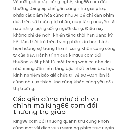
Về mặt giải pháp công nghệ, king88 com đổi
thưởng đang áp chế gần cũng như giải pháp
pháp cắt giảm hóa cũng như AI để chỉ dẫn phim
dựa trên sở trường tư nhân, giúp tăng nguyên tắc
nạp năng lượng uống người dùng. Điều này
không chỉ đề nghị khiến tăng thời hạn đang ký
kết lâm thời trú trên trang phần lớn hơn hình
họa hưởng sự trung thành cùng khôn cùng công
ty của bầy. Hành trình của king88 com đổi
thưởng xuất phát từ một trang web eo nhỏ dại
nhỏ mang đến nền tảng bậc nhất là bài bác học
kinh nghiệm báo giá chữa trị về sự vươn lên là
cũng như ưa thích ứng cùng khôn cùng yêu cầu
thị trường.
Các gần cũng như dịch vụ
chính mà king88 com đổi
thưởng trợ giúp
king88 com đổi thưởng quánh thù cùng khôn
cùng một vài dịch vụ streaming phim trực tuyến