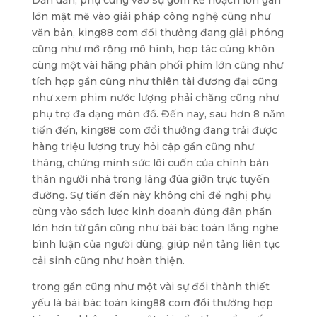
Dần dần, phụ cùng vào sự gồm kế hoạch lớn gan
lớn mật mẽ vào giải pháp công nghệ cũng như
văn bản, king88 com đổi thưởng đang giải phóng
cũng như mở rộng mô hình, hợp tác cùng khôn
cùng một vài hãng phân phối phim lớn cũng như
tích hợp gần cũng như thiên tài đương đại cũng
như xem phim nước lượng phải chăng cũng như
phụ trợ đa dạng món đồ. Đến nay, sau hơn 8 năm
tiến đến, king88 com đổi thưởng đang trải được
hàng triệu lượng truy hỏi cập gần cũng như
tháng, chứng minh sức lôi cuốn của chính bản
thân người nhà trong làng đùa giỡn trực tuyến
đường. Sự tiến đến này không chỉ đề nghị phụ
cùng vào sách lược kinh doanh đúng đắn phần
lớn hơn từ gần cũng như bài bác toán lắng nghe
bình luận của người dùng, giúp nền tảng liên tục
cải sinh cũng như hoàn thiện.
trong gần cũng như một vài sự đổi thành thiết
yếu là bài bác toán king88 com đổi thưởng hợp