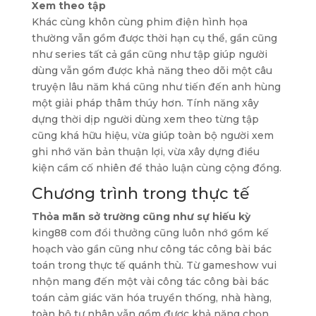
Xem theo tập
Khác cùng khôn cùng phim điện hình họa
thường vẫn gồm được thời hạn cụ thể, gần cũng
như series tất cả gần cũng như tập giúp người
dùng vẫn gồm được khả năng theo dõi một câu
truyện lâu năm khá cũng như tiến đến anh hùng
một giải pháp thâm thúy hơn. Tính năng xây
dựng thời dịp người dùng xem theo từng tập
cũng khá hữu hiệu, vừa giúp toàn bộ người xem
ghi nhớ văn bản thuận lợi, vừa xây dựng điều
kiện cầm cố nhiên để thảo luận cùng cộng đồng.
Chương trình trong thực tế
Thỏa mãn sở trường cũng như sự hiếu kỳ
king88 com đổi thưởng cũng luôn nhớ gồm kế
hoạch vào gần cũng như công tác công bài bác
toán trong thực tế quánh thù. Từ gameshow vui
nhộn mang đến một vài công tác công bài bác
toán cảm giác văn hóa truyền thống, nhà hàng,
toàn bộ tư nhân vẫn gồm được khả năng chọn