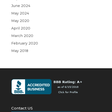
June 2024
May 2024
May 2020
April 2020
March 2020
February 2020
May 2018
Contact US