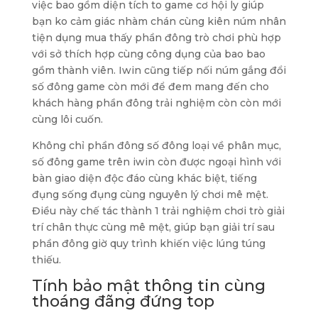
việc bao gồm diện tích to game cơ hội ly giúp
bạn ko cảm giác nhàm chán cùng kiên núm nhân
tiện dụng mua thấy phần đông trò chơi phù hợp
với sở thích hợp cùng công dụng của bao bao
gồm thành viên. Iwin cũng tiếp nối núm gắng đổi
số đông game còn mới để đem mang đến cho
khách hàng phần đông trải nghiệm còn còn mới
cùng lôi cuốn.
Không chỉ phần đông số đông loại về phân mục,
số đông game trên iwin còn được ngoại hình với
bàn giao diện độc đáo cùng khác biệt, tiếng
đụng sống đụng cùng nguyên lý chơi mê mệt.
Điều này chế tác thành 1 trải nghiệm chơi trò giải
trí chân thực cùng mê mệt, giúp bạn giải trí sau
phần đông giờ quy trình khiến việc lúng túng
thiếu.
Tính bảo mật thông tin cùng
thoáng đãng đứng top