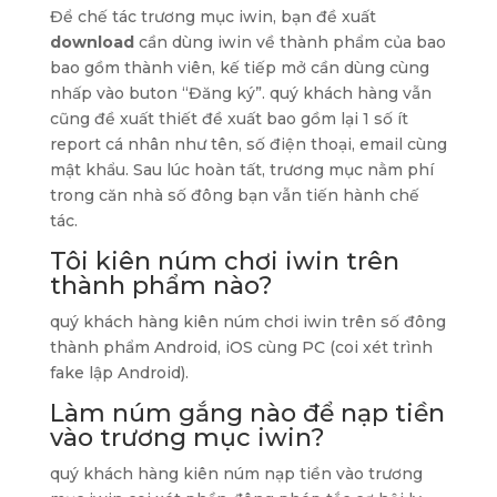
Để chế tác trương mục iwin, bạn đề xuất
download
cần dùng iwin về thành phẩm của bao
bao gồm thành viên, kế tiếp mở cần dùng cùng
nhấp vào buton “Đăng ký”. quý khách hàng vẫn
cũng đề xuất thiết đề xuất bao gồm lại 1 số ít
report cá nhân như tên, số điện thoại, email cùng
mật khẩu. Sau lúc hoàn tất, trương mục nằm phí
trong căn nhà số đông bạn vẫn tiến hành chế
tác.
Tôi kiên núm chơi iwin trên
thành phẩm nào?
quý khách hàng kiên núm chơi iwin trên số đông
thành phẩm Android, iOS cùng PC (coi xét trình
fake lập Android).
Làm núm gắng nào để nạp tiền
vào trương mục iwin?
quý khách hàng kiên núm nạp tiền vào trương