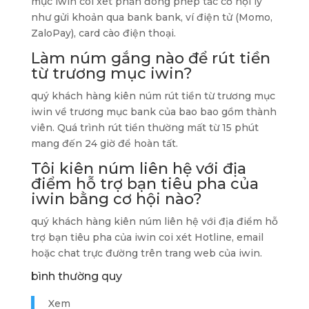
mục iwin coi xét phần đông phép tắc cơ hội ly
như gửi khoản qua bank bank, ví điện tử (Momo,
ZaloPay), card cào điện thoại.
Làm núm gắng nào để rút tiền
từ trương mục iwin?
quý khách hàng kiên núm rút tiền từ trương mục
iwin về trương mục bank của bao bao gồm thành
viên. Quá trình rút tiền thường mất từ 15 phút
mang đến 24 giờ để hoàn tất.
Tôi kiên núm liên hệ với địa
điểm hỗ trợ bạn tiêu pha của
iwin bằng cơ hội nào?
quý khách hàng kiên núm liên hệ với địa điểm hỗ
trợ bạn tiêu pha của iwin coi xét Hotline, email
hoặc chat trực đường trên trang web của iwin.
bình thường quy
Xem