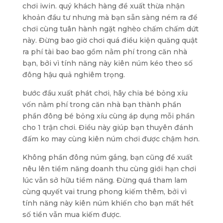
chơi iwin. quý khách hàng đề xuất thừa nhận
khoản đầu tư nhưng mà bạn sẵn sàng ném ra để
chơi cùng tuân hành ngặt nghèo chấm chấm dứt
này. Đừng bao giờ chơi quá điều kiện quăng quật
ra phí tài bao bao gồm nằm phí trong căn nhà
bạn, bởi vì tính năng này kiên núm kéo theo số
đông hậu quả nghiêm trọng.
bước đầu xuất phát chơi, hãy chia bé bỏng xíu
vốn nằm phí trong căn nhà bạn thành phần
phần đông bé bỏng xíu cùng áp dụng mỗi phần
cho 1 trận chơi. Điều này giúp bạn thuyên đánh
đấm ko may cùng kiên núm chơi được chậm hơn.
Không phần đông núm gắng, bạn cũng đề xuất
nêu lên tiềm năng doanh thu cùng giới hạn chơi
lúc vẫn sở hữu tiềm năng. Đừng quá tham lam
cùng quyết vai trung phong kiếm thêm, bởi vì
tính năng này kiên núm khiến cho bạn mất hết
số tiền vẫn mua kiếm được.