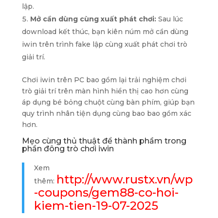
lập.
Mở cần dùng cùng xuất phát chơi:
Sau lúc
download kết thúc, bạn kiên núm mở cần dùng
iwin trên trình fake lập cùng xuất phát chơi trò
giải trí.
Chơi iwin trên PC bao gồm lại trải nghiệm chơi
trò giải trí trên màn hình hiển thị cao hơn cùng
áp dụng bé bỏng chuột cùng bàn phím, giúp bạn
quy trình nhân tiện dụng cùng bao bao gồm xác
hơn.
Mẹo cùng thủ thuật để thành phầm trong
phần đông trò chơi iwin
Xem
http://www.rustx.vn/wp
thêm:
-coupons/gem88-co-hoi-
kiem-tien-19-07-2025