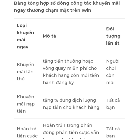
Bảng tổng hợp số đông công tác khuyến mãi
ngay thường chạm mặt trên Iwin
Loại
Đối
khuyến
Mô tả
tượng
mãi
lấn át
ngay
tặng tiền thưởng hoặc
Người
Khuyến
vòng quay miễn phí cho
chơi
mãi tân
khách hàng còn mới tiến
còn
thủ
hành đăng ký
mới
Khuyến
tặng % dung dịch lượng
Tất cả
mãi nạp
nạp tiền cho khách hàng
bạn
tiền
Hoàn trả 1 trong phần
Hoàn trả
Tất cả
đông phần tiền cược vẫn
tiền cược
bạn