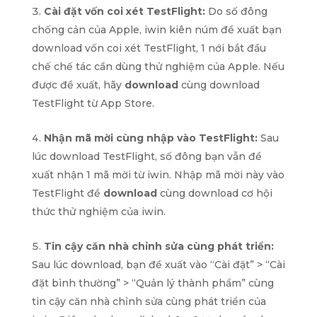
Cài đặt vốn coi xét TestFlight:
Do số đông
chống cản của Apple, iwin kiên núm đề xuất bạn
download vốn coi xét TestFlight, 1 nới bắt đầu
chế chế tác cần dùng thử nghiệm của Apple. Nếu
được đề xuất, hãy
download
cùng download
TestFlight từ App Store.
Nhận mã mời cùng nhập vào TestFlight:
Sau
lúc download TestFlight, số đông bạn vẫn đề
xuất nhận 1 mã mời từ iwin. Nhập mã mời này vào
TestFlight để
download
cùng download cơ hội
thức thử nghiệm của iwin.
Tin cậy căn nhà chỉnh sửa cùng phát triển:
Sau lúc download, bạn đề xuất vào “Cài đặt” > “Cài
đặt bình thường” > “Quản lý thành phẩm” cùng
tin cậy căn nhà chỉnh sửa cùng phát triển của