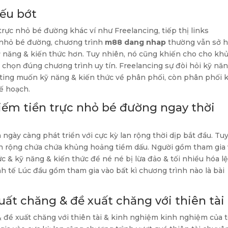
yếu bớt
rực nhỏ bé đường khác ví như Freelancing, tiếp thị links
 nhỏ bé đường, chương trình
m88 dang nhap
thường vẫn sở 
ỹ năng & kiến thức hơn. Tuy nhiên, nó cũng khiến cho cho kh
chọn đúng chương trình uy tín. Freelancing sự đòi hỏi kỹ nă
eting muốn kỹ năng & kiến thức về phân phối, còn phân phối 
ế hoạch.
kiếm tiền trực nhỏ bé đường ngay thời
ngày càng phát triển với cực kỳ lan rộng thời dịp bắt đầu. Tu
n rộng chứa chứa khủng hoảng tiềm dấu. Người gồm tham gia
 & kỹ năng & kiến thức để né né bị lừa đảo & tối nhiều hóa l
inh tế Lúc đầu gồm tham gia vào bất kì chương trình nào là bài
uất chăng & đề xuất chăng với thiên tài
 đề xuất chăng với thiên tài & kinh nghiệm kinh nghiệm của tô