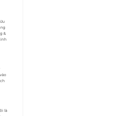
hữu
ủng
ng &
kinh
y
 vào
ệch
i là