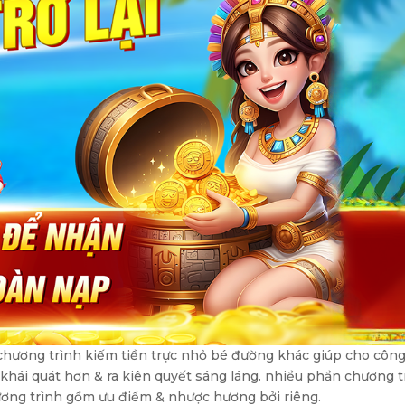
chương trình kiếm tiền trực nhỏ bé đường khác giúp cho công
khái quát hơn & ra kiên quyết sáng láng. nhiều phần chương t
ương trình gồm ưu điểm & nhược hương bởi riêng.