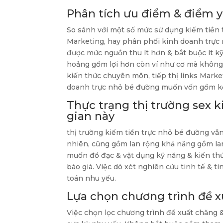
Phân tích ưu điểm & điểm 
So sánh với một số mức sử dụng kiếm tiền t
Marketing, hay phân phối kinh doanh trực
được mức nguồn thu ít hơn & bắt buộc ít k
hoảng gồm lợi hơn còn ví như cơ mà không 
kiến thức chuyên môn, tiếp thị links Mark
doanh trực nhỏ bé đường muốn vốn gồm k
Thực trạng thị trường sex 
gian này
thị trường kiếm tiền trực nhỏ bé đường vẫn 
nhiên, cũng gồm lan rộng khả năng gồm la
muốn đồ đạc & vật dụng kỹ năng & kiến thức
báo giá. Việc dò xét nghiên cứu tinh tế & t
toán nhu yếu.
Lựa chọn chương trình đề x
Việc chọn lọc chương trình đề xuất chăng &