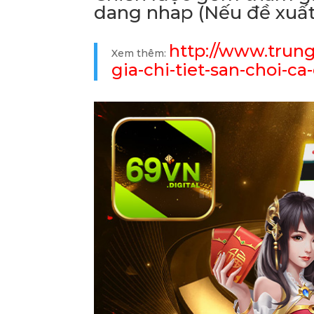
dang nhap (Nếu đề xuấ
http://www.trun
Xem thêm:
gia-chi-tiet-san-choi-ca