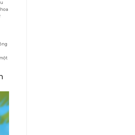
ều
khoa
ư
công
 một
n