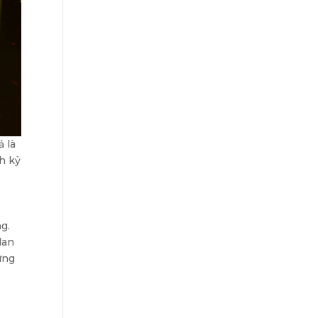
ả là
nh kỷ
g.
lan
ứng