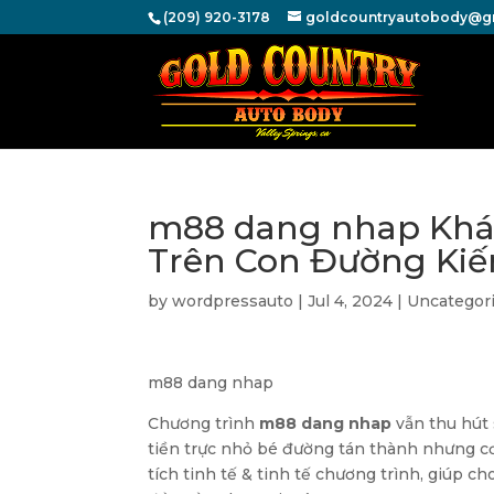
(209) 920-3178
goldcountryautobody@g
m88 dang nhap Khá
Trên Con Đường Kiế
by
wordpressauto
|
Jul 4, 2024
|
Uncategor
m88 dang nhap
Chương trình
m88 dang nhap
vẫn thu hút 
tiền trực nhỏ bé đường tán thành nhưng c
tích tinh tế & tinh tế chương trình, giúp 