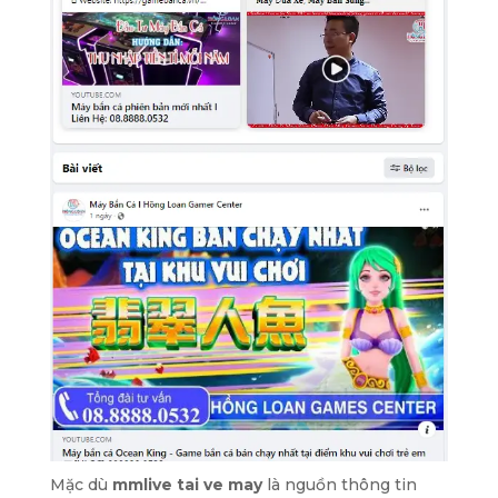
Mặc dù
mmlive tai ve may
là nguồn thông tin