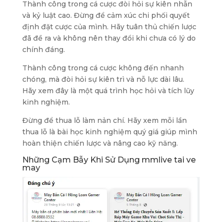
Thành công trong cá cược đòi hỏi sự kiên nhẫn
và kỷ luật cao. Đừng để cảm xúc chi phối quyết
định đặt cược của mình. Hãy tuân thủ chiến lược
đã đề ra và không nên thay đổi khi chưa có lý do
chính đáng.
Thành công trong cá cược không đến nhanh
chóng, mà đòi hỏi sự kiên trì và nỗ lực dài lâu.
Hãy xem đây là một quá trình học hỏi và tích lũy
kinh nghiệm.
Đừng để thua lỗ làm nản chí. Hãy xem mỗi lần
thua lỗ là bài học kinh nghiệm quý giá giúp mình
hoàn thiện chiến lược và nâng cao kỹ năng.
Những Cạm Bẫy Khi Sử Dụng mmlive tai ve
may