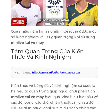
Qua nhiều năm kinh nghiệm, tôi rút ra được một
số kinh nghiệm và lưu ý quan trọng khi sử dụng
mmlive tai ve may
.
Tầm Quan Trọng Của Kiến
Thức Và Kinh Nghiệm
xem thêm:
http://www.radiodiariomanaus.com
Kiến thức về bóng đá và kinh nghiệm cá cược là
hai yếu tố quan trọng giúp người chơi phân tích
mmlive tai ve may
hiệu quả. Việc hiểu biết sâu về
các đội bóng, cầu thủ, chiến thuật và lịch sử đối
đầu sẽ giúp người chơi đưa ra dự đoán chính xác