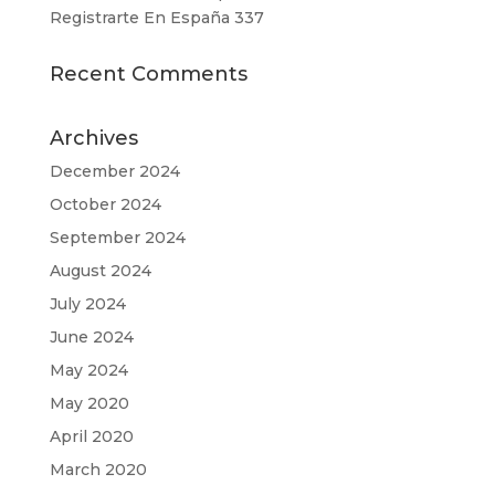
Registrarte En España 337
Recent Comments
Archives
December 2024
October 2024
September 2024
August 2024
July 2024
June 2024
May 2024
May 2020
April 2020
March 2020