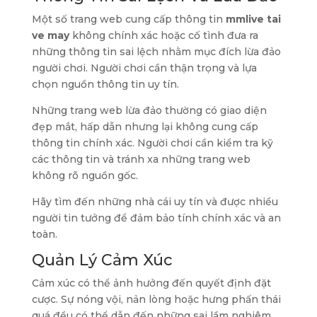
Một số trang web cung cấp thông tin
mmlive tai
ve may
không chính xác hoặc cố tình đưa ra
những thông tin sai lệch nhằm mục đích lừa đảo
người chơi. Người chơi cần thận trọng và lựa
chọn nguồn thông tin uy tín.
Những trang web lừa đảo thường có giao diện
đẹp mắt, hấp dẫn nhưng lại không cung cấp
thông tin chính xác. Người chơi cần kiểm tra kỹ
các thông tin và tránh xa những trang web
không rõ nguồn gốc.
Hãy tìm đến những nhà cái uy tín và được nhiều
người tin tưởng để đảm bảo tính chính xác và an
toàn.
Quản Lý Cảm Xúc
Cảm xúc có thể ảnh hưởng đến quyết định đặt
cược. Sự nóng vội, nản lòng hoặc hưng phấn thái
quá đều có thể dẫn đến những sai lầm nghiêm