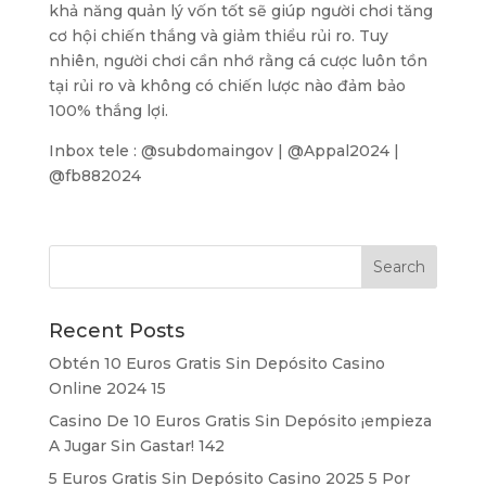
khả năng quản lý vốn tốt sẽ giúp người chơi tăng
cơ hội chiến thắng và giảm thiểu rủi ro. Tuy
nhiên, người chơi cần nhớ rằng cá cược luôn tồn
tại rủi ro và không có chiến lược nào đảm bảo
100% thắng lợi.
Inbox tele : @subdomaingov | @Appal2024 |
@fb882024
Recent Posts
Obtén 10 Euros Gratis Sin Depósito Casino
Online 2024 15
Casino De 10 Euros Gratis Sin Depósito ¡empieza
A Jugar Sin Gastar! 142
5 Euros Gratis Sin Depósito Casino 2025 5 Por