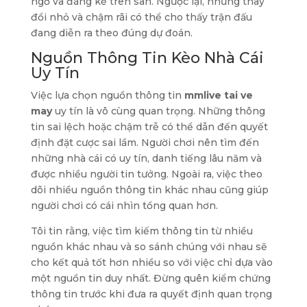
ngờ và đáng kể trên sân. Ngược lại, những thay
đổi nhỏ và chậm rãi có thể cho thấy trận đấu
đang diễn ra theo đúng dự đoán.
Nguồn Thông Tin Kèo Nhà Cái
Uy Tín
Việc lựa chọn nguồn thông tin
mmlive tai ve
may
uy tín là vô cùng quan trọng. Những thông
tin sai lệch hoặc chậm trễ có thể dẫn đến quyết
định đặt cược sai lầm. Người chơi nên tìm đến
những nhà cái có uy tín, danh tiếng lâu năm và
được nhiều người tin tưởng. Ngoài ra, việc theo
dõi nhiều nguồn thông tin khác nhau cũng giúp
người chơi có cái nhìn tổng quan hơn.
Tôi tin rằng, việc tìm kiếm thông tin từ nhiều
nguồn khác nhau và so sánh chúng với nhau sẽ
cho kết quả tốt hơn nhiều so với việc chỉ dựa vào
một nguồn tin duy nhất. Đừng quên kiểm chứng
thông tin trước khi đưa ra quyết định quan trọng