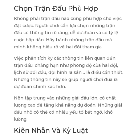
Chọn Trận Đấu Phù Hợp
Không phải trận đấu nào cũng phù hợp cho việc
đặt cược. Người chơi cần lựa chọn những trận
đấu có thông tin rõ ràng, dễ dự đoán và có tỷ lệ
cược hấp dẫn. Hãy tránh những trận đấu mà
mình không hiểu rõ về hai đội tham gia.
Việc phân tích kỹ các thông tin liên quan đến
trận đấu, chẳng hạn như phong độ của hai đội,
lịch sử đối đầu, đội hình ra sân… là điều cần thiết.
Những thông tin này sẽ giúp người chơi đưa ra
dự đoán chính xác hơn.
Nên tập trung vào những giải đấu lớn, có chất
lượng cao để tăng khả năng dự đoán. Những giải
đấu nhỏ có thể có nhiều yếu tố bất ngờ, khó
lường.
Kiên Nhẫn Và Kỷ Luật