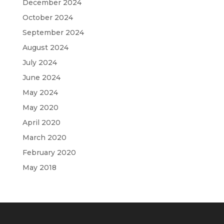
December 2024
October 2024
September 2024
August 2024
July 2024
June 2024
May 2024
May 2020
April 2020
March 2020
February 2020
May 2018