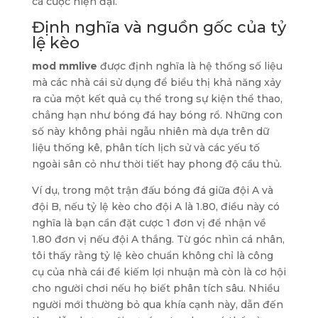
cá cược hiện đại.
Định nghĩa và nguồn gốc của tỷ
lệ kèo
mod mmlive
được định nghĩa là hệ thống số liệu
mà các nhà cái sử dụng để biểu thị khả năng xảy
ra của một kết quả cụ thể trong sự kiện thể thao,
chẳng hạn như bóng đá hay bóng rổ. Những con
số này không phải ngẫu nhiên mà dựa trên dữ
liệu thống kê, phân tích lịch sử và các yếu tố
ngoài sân cỏ như thời tiết hay phong độ cầu thủ.
Ví dụ, trong một trận đấu bóng đá giữa đội A và
đội B, nếu tỷ lệ kèo cho đội A là 1.80, điều này có
nghĩa là bạn cần đặt cược 1 đơn vị để nhận về
1.80 đơn vị nếu đội A thắng. Từ góc nhìn cá nhân,
tôi thấy rằng tỷ lệ kèo chuẩn không chỉ là công
cụ của nhà cái để kiếm lợi nhuận mà còn là cơ hội
cho người chơi nếu họ biết phân tích sâu. Nhiều
người mới thường bỏ qua khía cạnh này, dẫn đến