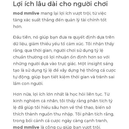
Lợi ích lâu dài cho người chơi
mod mmlive
mang lại lợi ích vượt trội, từ việc
tăng xác suất thắng đến quản lý tài chính tốt
hơn.
Đầu tiên, nó giúp bạn đưa ra quyết định dựa trên
dữ liệu, giảm thiểu yếu tố cảm xúc. Tôi nhận thấy
rằng, qua thời gian, người chơi sử dụng tỷ lệ
chuẩn thường có lợi nhuận ổn định hơn so với
những người dựa vào trực giác. Một insight sáng
tạo là sử dụng tỷ lệ để xây dựng hệ thống cá cược
tự động, giúp bạn tiết kiệm thời gian và tránh sai
lầm con người.
Hơn nữa, lợi ích lớn nhất là học hỏi liên tục. Từ
kinh nghiệm cá nhân, tôi thấy rằng phân tích tỷ
lệ đã giúp tôi hiểu sâu hơn về thể thao, biến sở
thích thành nguồn thu nhập. Tôi phân tích rằng,
trong bối cảnh cá cược ngày càng cạnh tranh,
mod mmlive
là công cụ giúp bạn vượt trội.