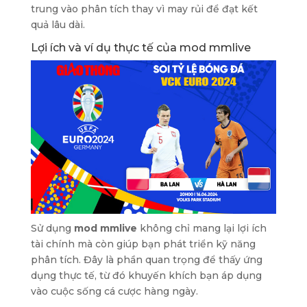
trung vào phân tích thay vì may rủi để đạt kết
quả lâu dài.
Lợi ích và ví dụ thực tế của mod mmlive
Sử dụng
mod mmlive
không chỉ mang lại lợi ích
tài chính mà còn giúp bạn phát triển kỹ năng
phân tích. Đây là phần quan trọng để thấy ứng
dụng thực tế, từ đó khuyến khích bạn áp dụng
vào cuộc sống cá cược hàng ngày.