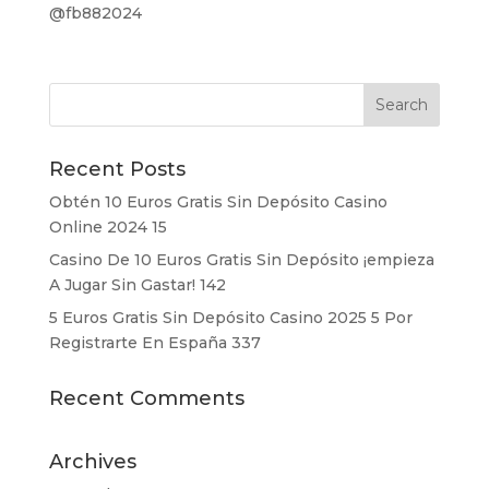
@fb882024
Recent Posts
Obtén 10 Euros Gratis Sin Depósito Casino
Online 2024 15
Casino De 10 Euros Gratis Sin Depósito ¡empieza
A Jugar Sin Gastar! 142
5 Euros Gratis Sin Depósito Casino 2025 5 Por
Registrarte En España 337
Recent Comments
Archives