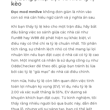
kèo
Đọc mod mmlive
không đơn giản là nhìn vào
con số mà cần hiểu ngữ cảnh và ý nghĩa ẩn sau.
Khi bạn thấy tỷ lệ kèo cho một trận đấu, hãy bắt
đầu bằng việc so sánh giữa các nhà cái như
Fun88 hay W88 để phát hiện sự khác biệt, vì
điều này có thể chỉ ra tỷ lệ chuẩn nhất. Tôi phân
tích rằng, sự chênh lệch nhỏ có thể mang lại lợi
nhuận lớn nếu bạn đặt cược ở nhà cái có tỷ lệ cao
hơn. Một insight cá nhân là sử dụng công cụ như
OddsChecker để theo dõi, giúp bạn tránh bị lừa
bởi các tỷ lệ “giả mạo” do nhà cái điều chỉnh.
Hơn nữa, hiểu tỷ lệ còn liên quan đến việc tính
toán lợi nhuận kỳ vọng (EV). Ví dụ, nếu tỷ lệ là
2.00 và xác suất thắng là 55%, EV dương sẽ
khuyến khích bạn đặt cược. Từ kinh nghiệm, tôi
thấy rằng nhiều người bỏ qua bước này, dẫn đến
thua lỗ, nhưng với sự sáng tạo, bạn có thể kết