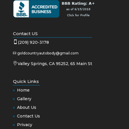
Contact US

(209) 920-3178
goldcountryautobody@gmail.com


Valley Springs, CA 95252, 65 Main St
Quick Links
Home
Gallery
About Us
Contact Us
Privacy