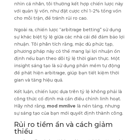
nhìn cá nhân, tôi thường kết hợp chiến lược này
với quản lý vốn, như đặt cược chỉ 1-2% tổng vốn
cho mỗi trận, để tránh rủi ro cao.
Ngoài ra, chiến lược “arbitrage betting” sử dụng
sự khác biệt tỷ lệ giữa các nhà cái để đảm bảo lợi
nhuận. Tôi phân tích rằng, mặc dù phức tạp,
phương pháp này có thể mang lại lợi nhuận ổn
định nếu bạn theo dõi tỷ lệ thời gian thực. Một
insight sáng tạo là sử dụng phần mềm tự động
để phát hiện arbitrage, giúp bạn tiết kiệm thời
gian và tăng hiệu quả.
Kết luận, chiến lược dựa trên tỷ lệ không phải là
công thức cố định mà cần điều chỉnh linh hoạt.
Hãy nhớ rằng,
mod mmlive
là nền tảng, nhưng
sự sáng tạo của bạn mới quyết định thành công.
Rủi ro tiềm ẩn và cách giảm
thiểu