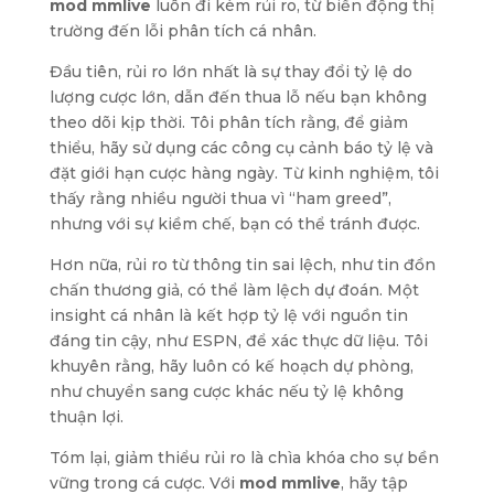
mod mmlive
luôn đi kèm rủi ro, từ biến động thị
trường đến lỗi phân tích cá nhân.
Đầu tiên, rủi ro lớn nhất là sự thay đổi tỷ lệ do
lượng cược lớn, dẫn đến thua lỗ nếu bạn không
theo dõi kịp thời. Tôi phân tích rằng, để giảm
thiểu, hãy sử dụng các công cụ cảnh báo tỷ lệ và
đặt giới hạn cược hàng ngày. Từ kinh nghiệm, tôi
thấy rằng nhiều người thua vì “ham greed”,
nhưng với sự kiềm chế, bạn có thể tránh được.
Hơn nữa, rủi ro từ thông tin sai lệch, như tin đồn
chấn thương giả, có thể làm lệch dự đoán. Một
insight cá nhân là kết hợp tỷ lệ với nguồn tin
đáng tin cậy, như ESPN, để xác thực dữ liệu. Tôi
khuyên rằng, hãy luôn có kế hoạch dự phòng,
như chuyển sang cược khác nếu tỷ lệ không
thuận lợi.
Tóm lại, giảm thiểu rủi ro là chìa khóa cho sự bền
vững trong cá cược. Với
mod mmlive
, hãy tập