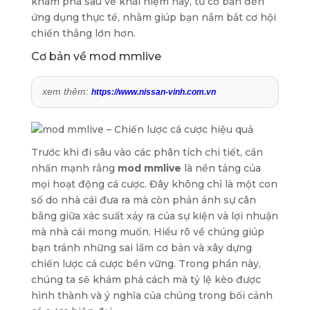
khám phá sâu về khái niệm này, từ cơ bản đến
ứng dụng thực tế, nhằm giúp bạn nắm bắt cơ hội
chiến thắng lớn hơn.
Cơ bản về mod mmlive
xem thêm:
https://www.nissan-vinh.com.vn
Trước khi đi sâu vào các phân tích chi tiết, cần
nhấn mạnh rằng
mod mmlive
là nền tảng của
mọi hoạt động cá cược. Đây không chỉ là một con
số do nhà cái đưa ra mà còn phản ánh sự cân
bằng giữa xác suất xảy ra của sự kiện và lợi nhuận
mà nhà cái mong muốn. Hiểu rõ về chúng giúp
bạn tránh những sai lầm cơ bản và xây dựng
chiến lược cá cược bền vững. Trong phần này,
chúng ta sẽ khám phá cách mà tỷ lệ kèo được
hình thành và ý nghĩa của chúng trong bối cảnh