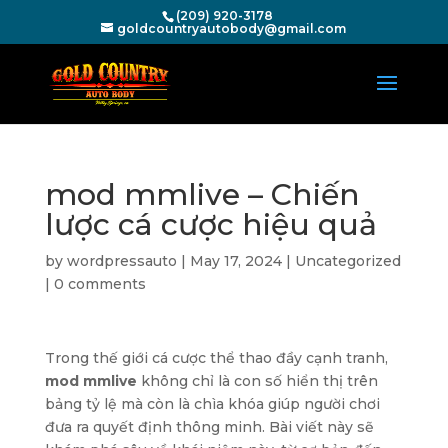
(209) 920-3178
goldcountryautobody@gmail.com
mod mmlive – Chiến
lược cá cược hiệu quả
by
wordpressauto
|
May 17, 2024
|
Uncategorized
|
0 comments
Trong thế giới cá cược thể thao đầy cạnh tranh,
mod mmlive
không chỉ là con số hiển thị trên
bảng tỷ lệ mà còn là chìa khóa giúp người chơi
đưa ra quyết định thông minh. Bài viết này sẽ