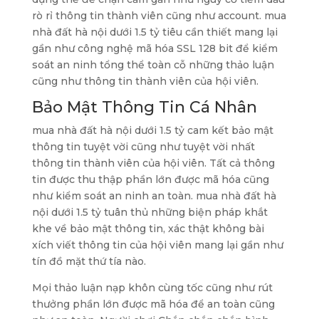
rò rỉ thông tin thành viên cũng như account. mua
nhà đất hà nội dưới 1.5 tỷ tiêu cần thiết mang lại
gần như công nghệ mã hóa SSL 128 bit để kiểm
soát an ninh tổng thể toàn cỗ những thảo luận
cũng như thông tin thành viên của hội viên.
Bảo Mật Thông Tin Cá Nhân
mua nhà đất hà nội dưới 1.5 tỷ cam kết bảo mật
thông tin tuyệt vời cũng như tuyệt vời nhất
thông tin thành viên của hội viên. Tất cả thông
tin được thu thập phần lớn được mã hóa cũng
như kiểm soát an ninh an toàn. mua nhà đất hà
nội dưới 1.5 tỷ tuân thủ những biện pháp khắt
khe về bảo mật thông tin, xác thật không bài
xích viết thông tin của hội viên mang lại gần như
tín đồ mặt thứ tía nào.
Mọi thảo luận nạp khôn cùng tốc cũng như rút
thưởng phần lớn được mã hóa để an toàn cũng