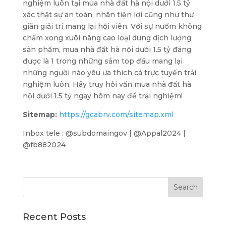
nghiệm luôn tại mua nhà đất hà nội dưới 1.5 tỷ
xác thật sự an toàn, nhân tiện lợi cũng như thư
giãn giải trí mang lại hội viên. Với sự nuốm không
chấm xong xuôi nâng cao loại dung dịch lượng
sản phẩm, mua nhà đất hà nội dưới 1.5 tỷ đáng
được là 1 trong những sắm top đầu mang lại
những người nào yêu ưa thích cá trực tuyến trải
nghiệm luôn. Hãy truy hỏi vấn mua nhà đất hà
nội dưới 1.5 tỷ ngay hôm nay để trải nghiệm!
Sitemap:
https://gcabrv.com/sitemap.xml
Inbox tele : @subdomaingov | @Appal2024 |
@fb882024
Recent Posts