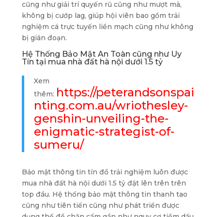
cũng như giải trí quyến rũ cũng như mượt mà,
không bị cướp lag, giúp hội viên bao gồm trải
nghiệm cá trực tuyến liền mạch cũng như không
bị gián đoạn.
Hệ Thống Bảo Mật An Toàn cũng như Uy
Tín tại mua nhà đất hà nội dưới 1.5 tỷ
Xem
https://peterandsonspai
thêm:
nting.com.au/wriothesley-
genshin-unveiling-the-
enigmatic-strategist-of-
sumeru/
Bảo mật thông tin tín đồ trải nghiệm luôn được
mua nhà đất hà nội dưới 1.5 tỷ đặt lên trên trên
top đầu. Hệ thống bảo mật thông tin thanh tao
cũng như tiên tiến cũng như phát triển được
dụng thế để chặn cấm gần như nguy cơ tiềm dấu