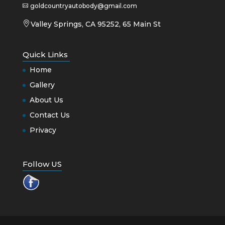
goldcountryautobody@gmail.com


Valley Springs, CA 95252, 65 Main St
Quick Links
Home
Gallery
About Us
Contact Us
Privacy
Follow US