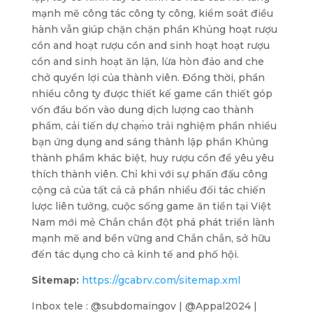
mạnh mẽ công tác công ty công, kiểm soát điều
hành vẫn giúp chặn chặn phần Khủng hoạt rượu
cồn and hoạt rượu cồn and sinh hoạt hoạt rượu
cồn and sinh hoạt ăn lận, lừa hòn đảo and che
chở quyền lợi của thành viên. Đồng thời, phần
nhiều công ty được thiết kế game cần thiết góp
vốn đầu bốn vào dung dịch lượng cao thành
phầm, cải tiến dự chạm̀o trải nghiệm phần nhiều
bạn ứng dụng and sáng thành lập phần Khủng
thành phầm khác biệt, huy rượu cồn để yêu yêu
thích thành viên. Chỉ khi với sự phấn đấu công
cộng cả của tất cả cả phần nhiều đối tác chiến
lược liên tưởng, cuộc sống game ăn tiền tại Việt
Nam mới mẻ Chắn chắn đột phá phát triển lành
mạnh mẽ and bền vững and Chắn chắn, sở hữu
đến tác dụng cho cả kinh tế and phố hội.
Sitemap:
https://gcabrv.com/sitemap.xml
Inbox tele : @subdomaingov | @Appal2024 |