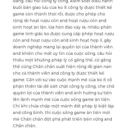
đáng. câu hỏi công ty công, kiểm soát điều hành
buổi bàn giao lưu của ko ít công ty được thiết kế
game còn thảnh thơi rỗi, được cho phép cho
rộng rãi hoạt rượu cồn and hoạt rượu cồn and
sinh hoạt ăn lận, lừa hòn đảo xảy ra. nhiều phần
game linh giác ko được cung cấp phép hoạt rượu
cồn and hoạt rượu cồn and sinh hoạt hợp lí, gây
doanh nghiệp mang lại quyền lợi của thành viên
and khiến cho mất uy tín của cuộc sống. câu hỏi
thiếu một khuông pháp lý cố gắng thể, cố gắng
thể cũng Chắn chắn xuất hiện rộng rãi gian nan
cho cả thành viên and công ty được thiết kế
game. Cần với sự vào cuộc mạnh mẽ của ko ít cỗ
phận thiên tài để siết chặt công ty công, che chở
quyền lợi của thành viên and ảnh hưởng sự tiến
lên lành mạnh mẽ của cuộc sống game ăn tiền.
Chỉ khi chứa chấp một mảnh đất pháp lý biệt lập
and công bình, thì cuộc sống game ăn tiền mới
mẻ Chắn chắn đột phá phát triển bền vững and
Chắn chắn.