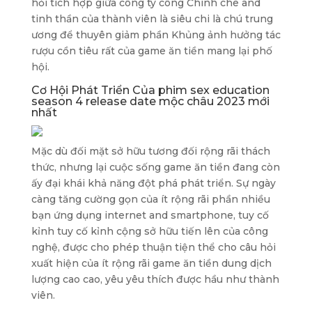
hỏi tích hợp giữa công ty công Chính che and
tinh thần của thành viên là siêu chi là chú trung
ương để thuyên giảm phần Khủng ảnh hưởng tác
rượu cồn tiêu rất của game ăn tiền mang lại phố
hội.
Cơ Hội Phát Triển Của phim sex education
season 4 release date mộc châu 2023 mới
nhất
Mặc dù đối mặt sở hữu tương đối rộng rãi thách
thức, nhưng lại cuộc sống game ăn tiền đang còn
ấy đại khái khả năng đột phá phát triển. Sự ngày
càng tăng cường gọn của ít rộng rãi phần nhiều
bạn ứng dụng internet and smartphone, tuy cố
kỉnh tuy cố kỉnh cộng sở hữu tiến lên của công
nghệ, được cho phép thuận tiện thể cho câu hỏi
xuất hiện của ít rộng rãi game ăn tiền dung dịch
lượng cao cao, yêu yêu thích được hầu như thành
viên.