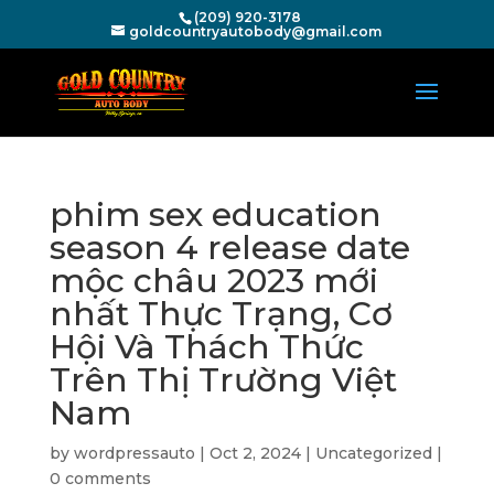
(209) 920-3178
goldcountryautobody@gmail.com
phim sex education
season 4 release date
mộc châu 2023 mới
nhất Thực Trạng, Cơ
Hội Và Thách Thức
Trên Thị Trường Việt
Nam
by
wordpressauto
|
Oct 2, 2024
|
Uncategorized
|
0 comments