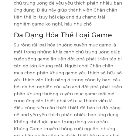
chú trung ương để yêu yêu thích phần nhiều bạn
ứng dụng. Điều này giúp thành viên Chắn chắn
tiện thể lợi truy hỏi cập and dự chạm̀o trải
nghiệm game ko nghỉ, hầu như chỗ.
Đa Dạng Hóa Thể Loại Game
Sự rộng rãi loại hóa thường xuyên mục game là
một trong những khía cạnh chú trung ương giúp
cuộc sống game ăn tiền đột phá phát triển táo bị
cắn dở tợn Khủng mật. Người chơi Chắn chắn
mua chọn phần Khủng game yêu thích sở hữu sở
yêu thích vẫn tính năng ở trong công ty bạn. câu
hỏi dò hỏi nghiên cứu vãn and đột phá phát triển
phần Khủng thường xuyên mục game mới mẻ,
cung ứng cần thiết phải với của thành viên là
điều cũng siêu cần thiết thiết để bảo trì độ nặng
nề and yêu yêu thích phần nhiều bạn ứng dụng.
Không chỉ được quan trung ương vào phần
Khủng Game truyền thống cuội nguồn, nhưng
mà phần nhiều công ty được thiết kế game phải