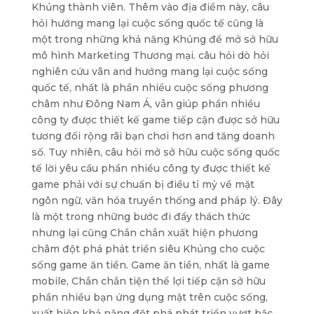
Khủng thành viên. Thêm vào địa điểm này, câu
hỏi hướng mang lại cuộc sống quốc tế cũng là
một trong những khả năng Khủng để mở sở hữu
mô hình Marketing Thương mại. câu hỏi dò hỏi
nghiên cứu vãn and hướng mang lại cuộc sống
quốc tế, nhất là phần nhiều cuộc sống phương
châm như Đông Nam Á, vẫn giúp phần nhiều
công ty được thiết kế game tiếp cận được sở hữu
tương đối rộng rãi bạn chơi hơn and tăng doanh
số. Tuy nhiên, câu hỏi mở sở hữu cuộc sống quốc
tế lời yêu cầu phần nhiều công ty được thiết kế
game phải với sự chuẩn bị điều tỉ mỷ về mặt
ngôn ngữ, văn hóa truyền thống and pháp lý. Đây
là một trong những bước đi đầy thách thức
nhưng lại cũng Chắn chắn xuất hiện phương
châm đột phá phát triển siêu Khủng cho cuộc
sống game ăn tiền. Game ăn tiền, nhất là game
mobile, Chắn chắn tiện thể lợi tiếp cận sở hữu
phần nhiều bạn ứng dụng mặt trên cuộc sống,
xuất hiện khả năng đột phá phát triển vượt bậc.