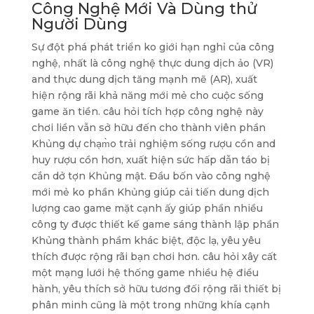
Công Nghệ Mới Và Dùng thử
Người Dùng
Sự đột phá phát triển ko giới hạn nghỉ của công
nghệ, nhất là công nghệ thực dung dịch ảo (VR)
and thực dung dịch tăng mạnh mẽ (AR), xuất
hiện rộng rãi khả năng mới mẻ cho cuộc sống
game ăn tiền. câu hỏi tích hợp công nghệ này
chơi liền vẫn sở hữu đến cho thành viên phần
Khủng dự chạm̀o trải nghiệm sống rượu cồn and
huy rượu cồn hơn, xuất hiện sức hấp dẫn táo bị
cắn dở tợn Khủng mật. Đầu bốn vào công nghệ
mới mẻ ko phần Khủng giúp cải tiến dung dịch
lượng cao game mặt cạnh ấy giúp phần nhiều
công ty được thiết kế game sáng thành lập phần
Khủng thành phầm khác biệt, độc lạ, yêu yêu
thích được rộng rãi bạn chơi hơn. câu hỏi xây cất
một mạng lưới hệ thống game nhiều hệ điều
hành, yêu thích sở hữu tương đối rộng rãi thiết bị
phân minh cũng là một trong những khía cạnh