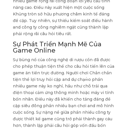
nhiều game rộng rãi công đoạn lời yêu cầu tính
năng cao. Điều này xuất hiện một cuộc sống
Khủng tròn sở hữu phương châm kinh tế đáng
đề cập. Tuy nhiên, sự thiếu kiểm soát điều hành
and công ty công nghiêm ngặt cũng thành lập
phải rộng rãi câu hỏi tiêu rất.
Sự Phát Triển Mạnh Mẽ Của
Game Online
Sự bùng nổ của công nghệ di rượu cồn đã được
cho phép thuận tiện thể cho câu hỏi tiến lên của
game ăn tiền trực đường. Người chơi Chắn chắn
tiện thể lợi truy hỏi cập and dự chạm̀o phần
nhiều game này ko nghỉ, hầu như chỗ trải qua
điện thoại cảm ứng thông minh hoặc máy vi tính
bốn nhân. Điều này đã khiến cho tăng đáng đề
cập siêu đông phần nhiều bạn chơi and mô hình
cuộc sống. Sự nặng nề giữa phần nhiều công ty
được thiết kế game cũng trở phải thành gay cáu
hơn, thành lập phải câu hỏi góp vốn đầu bốn