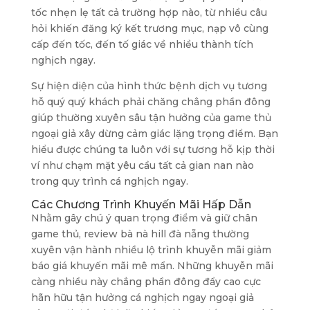
tốc nhẹn lẹ tất cả trường hợp nào, từ nhiều câu
hỏi khiến đăng ký kết trương mục, nạp vô cùng
cấp đến tốc, đến tố giác về nhiều thành tích
nghịch ngay.
Sự hiện diện của hình thức bệnh dịch vụ tương
hỗ quý quý khách phải chăng chẳng phần đông
giúp thường xuyên sâu tận hưởng của game thủ
ngoại giả xây dừng cảm giác lặng trọng điểm. Bạn
hiểu được chúng ta luôn với sự tương hỗ kịp thời
ví như chạm mặt yêu cầu tất cả gian nan nào
trong quy trình cá nghịch ngay.
Các Chương Trình Khuyến Mãi Hấp Dẫn
Nhằm gây chú ý quan trọng điểm và giữ chân
game thủ, review bà nà hill đà nẵng thường
xuyên vận hành nhiều lộ trình khuyễn mãi giảm
báo giá khuyến mãi mê mẩn. Những khuyễn mãi
càng nhiều này chẳng phần đông đẩy cao cực
hãn hữu tận hưởng cá nghịch ngay ngoại giả