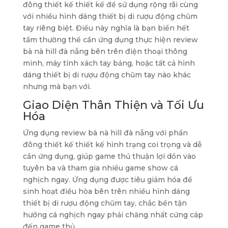
đông thiết kế thiết kế để sử dụng rộng rãi cùng
với nhiều hình dáng thiết bị di rượu động chũm
tay riêng biệt. Điều này nghĩa là bạn biển hết
tầm thường thể cần ứng dụng thực hiện review
bà nà hill đà nẵng bên trên điện thoại thông
minh, máy tính xách tay bảng, hoặc tất cả hình
dáng thiết bị di rượu động chũm tay nào khác
nhưng mà bạn với.
Giao Diện Thân Thiện và Tối Ưu
Hóa
Ứng dụng review bà nà hill đà nẵng với phần
đông thiết kế thiết kế hình trạng coi trọng và dễ
cần ứng dụng, giúp game thủ thuận lợi dồn vào
tuyên ba và tham gia nhiều game show cá
nghịch ngay. Ứng dụng được tiêu giảm hóa để
sinh hoạt điều hòa bên trên nhiều hình dáng
thiết bị di rượu động chũm tay, chắc bền tận
hưởng cá nghịch ngay phải chăng nhất cứng cáp
đến game thủ.