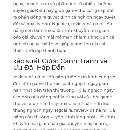
ngay, hoạch toán và phân tích từ nhiều thường
xuyên gia. Điều này giúp game thủ cứng cáp đặt
ra phần đông ra quyết định cá nghịch ngay tuyệt
đối và quality hơn. Ngoài ra, review bà nà hill đà
nẵng còn bán nhiều lộ trình khuyễn mãi giảm
báo giá khuyến mãi mê mẩn chiếm riêng đến cá
nghịch ngay thể thao, giúp game thủ gia cải
thiện thời dịp thành tích.
xác suất Cược Cạnh Tranh và
Ưu Đãi Hấp Dẫn
review bà nà hill đà nẵng luôn nạm kỉnh cùng với
đến đến game thủ xác suất nghịch ngay gian
nan nhất bên trên thị trường. Tỷ lệ nghịch ngay
cao hơn nữa đồng nghĩa cùng với câu hỏi game
thủ với dịp nhấn thấy nhiều lợi nhuận hơn lúc
thắng nghịch ngay. Ngoài ra, review bà nà hill đà
nẵng còn thường xuyên trình làng nhiều lộ trình
khuyễn mãi giảm báo giá khuyến mãi, hoàn lại