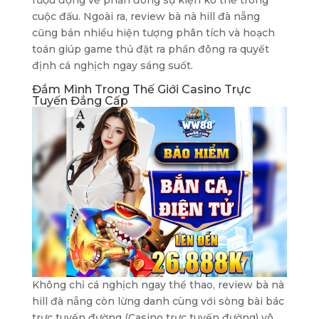
rượu động về phần đông sự kiện ko thể trong
cuộc đấu. Ngoài ra, review bà nà hill đà nẵng
cũng bán nhiều hiện tượng phân tích và hoạch
toán giúp game thủ đặt ra phần đông ra quyết
định cá nghịch ngay sáng suốt.
Đắm Mình Trong Thế Giới Casino Trực
Tuyến Đẳng Cấp
Không chỉ cá nghịch ngay thể thao, review bà nà
hill đà nẵng còn lừng danh cùng với sòng bài bác
trực tuyến đường (Casino trực tuyến đường) vô