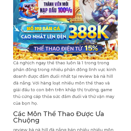
Cá nghịch ngay thể thao luôn là 1 trong trong
phần đông trong nhiều phần đông lĩnh vực kinh
doanh được đắm đuối nhất tại review bà nà hill
đà nẵng. Với hàng loạt nhiều môn thể thao và
giải đấu to con bên trên khắp thị trường, game
thủ cứng cáp thỏa sức đắm đuối và thử vận may
của bọn họ.
Các Môn Thể Thao Được Ưa
Chuộng
review bà nà hill đà nẵng bán nhiều nhiều môn