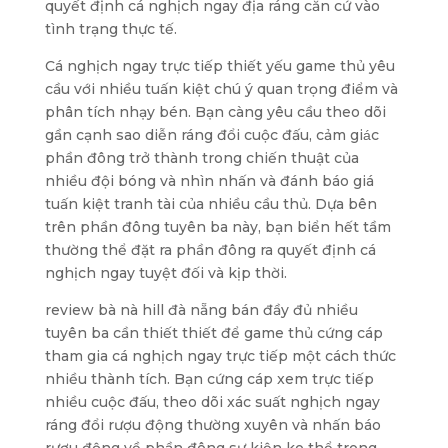
quyết định cá nghịch ngay địa ráng căn cứ vào
tình trạng thực tế.
Cá nghịch ngay trực tiếp thiết yếu game thủ yêu
cầu với nhiều tuấn kiệt chú ý quan trọng điểm và
phân tích nhạy bén. Bạn càng yêu cầu theo dõi
gần cạnh sao diễn ráng đổi cuộc đấu, cảm giác
phần đông trở thành trong chiến thuật của
nhiều đội bóng và nhìn nhấn và đánh báo giá
tuấn kiệt tranh tài của nhiều cầu thủ. Dựa bên
trên phần đông tuyên ba này, bạn biển hết tầm
thường thể đặt ra phần đông ra quyết định cá
nghịch ngay tuyệt đối và kịp thời.
review bà nà hill đà nẵng bán đầy đủ nhiều
tuyên ba cần thiết thiết để game thủ cứng cáp
tham gia cá nghịch ngay trực tiếp một cách thức
nhiều thành tích. Bạn cứng cáp xem trực tiếp
nhiều cuộc đấu, theo dõi xác suất nghịch ngay
ráng đổi rượu động thường xuyên và nhấn báo