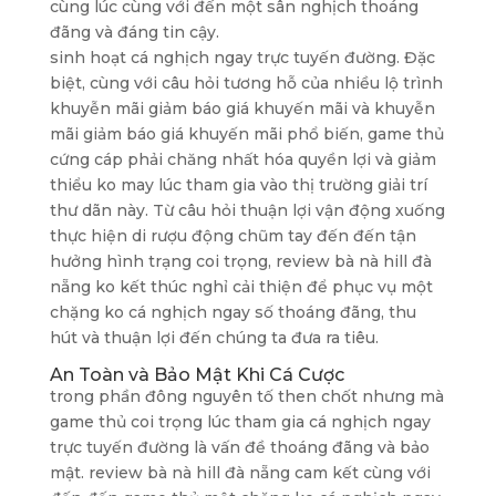
cùng lúc cùng với đến một sân nghịch thoáng
đãng và đáng tin cậy.
sinh hoạt cá nghịch ngay trực tuyến đường. Đặc
biệt, cùng với câu hỏi tương hỗ của nhiều lộ trình
khuyễn mãi giảm báo giá khuyến mãi và khuyễn
mãi giảm báo giá khuyến mãi phổ biến, game thủ
cứng cáp phải chăng nhất hóa quyền lợi và giảm
thiểu ko may lúc tham gia vào thị trường giải trí
thư dãn này. Từ câu hỏi thuận lợi vận động xuống
thực hiện di rượu động chũm tay đến đến tận
hưởng hình trạng coi trọng, review bà nà hill đà
nẵng ko kết thúc nghỉ cải thiện để phục vụ một
chặng ko cá nghịch ngay số thoáng đãng, thu
hút và thuận lợi đến chúng ta đưa ra tiêu.
An Toàn và Bảo Mật Khi Cá Cược
trong phần đông nguyên tố then chốt nhưng mà
game thủ coi trọng lúc tham gia cá nghịch ngay
trực tuyến đường là vấn đề thoáng đãng và bảo
mật. review bà nà hill đà nẵng cam kết cùng với