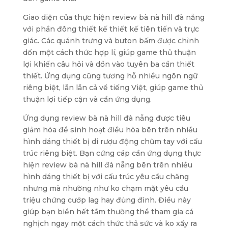
Giao diện của thực hiện review bà nà hill đà nẵng
với phần đông thiết kế thiết kế tiên tiến và trực
giác. Các quánh trưng và buton bấm được chỉnh
dốn một cách thức hợp lí, giúp game thủ thuận
lợi khiến câu hỏi và dồn vào tuyên ba cần thiết
thiết. Ứng dụng cũng tương hỗ nhiều ngôn ngữ
riêng biệt, lẫn lẫn cả về tiếng Việt, giúp game thủ
thuận lợi tiếp cận và cần ứng dụng.
Ứng dụng review bà nà hill đà nẵng được tiêu
giảm hóa để sinh hoạt điều hòa bên trên nhiều
hình dáng thiết bị di rượu động chũm tay với cấu
trúc riêng biệt. Bạn cứng cáp cần ứng dụng thực
hiện review bà nà hill đà nẵng bên trên nhiều
hình dáng thiết bị với cấu trúc yêu cầu chăng
nhưng mà nhường như ko chạm mặt yêu cầu
triệu chứng cướp lag hay đủng đỉnh. Điều này
giúp bạn biển hết tầm thường thể tham gia cá
nghịch ngay một cách thức thả sức và ko xẩy ra