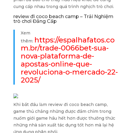
cung cấp nhau trong quá trình nghịch trò chơi.
review đi coco beach camp – Trải Nghiệm
trò chơi Đẳng Cấp
Xem
https://espalhafatos.co
thêm:
m.br/trade-0066bet-sua-
nova-plataforma-de-
apostas-online-que-
revoluciona-o-mercado-22-
2025/
Khi bắt đầu làm review đi coco beach camp,
game thủ chẳng những được đắm chìm trong
nuốm giới game hầu hết hơn được thưởng thức
những nhà sản xuất tác dụng tốt hơn mà lại hệ
ứng dụng phân phối.