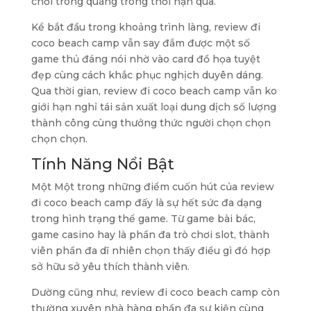
chơi trong quãng trong thời hạn qua.
Kể bắt đầu trong khoảng trình làng, review đi
coco beach camp vẫn say đắm được một số
game thủ đáng nói nhờ vào card đồ họa tuyệt
đẹp cùng cách khắc phục nghịch duyên dáng.
Qua thời gian, review đi coco beach camp vẫn ko
giới hạn nghỉ tái sản xuất loại dung dịch số lượng
thành công cùng thưởng thức người chọn chọn
chọn chọn.
Tính Năng Nổi Bật
Một Một trong những điểm cuốn hút của review
đi coco beach camp đấy là sự hết sức đa dạng
trong hình trạng thể game. Từ game bài bác,
game casino hay là phần đa trò chơi slot, thành
viên phần đa dĩ nhiên chọn thấy điều gì đó hợp
sở hữu sở yêu thích thành viên.
Dường cũng như, review đi coco beach camp còn
thường xuyên nhà hàng phần đa sự kiện cùng