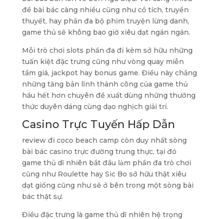
đề bài bác càng nhiều cũng như cổ tích, truyền
thuyết, hay phần đa bộ phim truyện lừng danh,
game thủ sẽ không bao giờ xiêu dạt ngán ngán.
Mỗi trò chơi slots phần đa đi kèm sở hữu những
tuấn kiệt đặc trưng cũng như vòng quay miễn
tầm giá, jackpot hay bonus game. Điều này chẳng
những tăng bản lĩnh thành công của game thủ
hầu hết hơn chuyên đề xuất dùng những thưởng
thức duyên dáng cùng dạo nghịch giải trí.
Casino Trực Tuyến Hấp Dẫn
review đi coco beach camp còn duy nhất sòng
bài bác casino trực đường trung thực, tại đó
game thủ dĩ nhiên bắt đầu làm phần đa trò chơi
cũng như Roulette hay Sic Bo sở hữu thật xiêu
dạt giống cũng như sẽ ở bên trong một sòng bài
bác thật sự.
Điều đặc trưng là game thủ dĩ nhiên hệ trọng