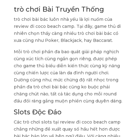
trò chơi Bài Truyền Thống
trò chơi bài bác luôn nhà yếu là lợi nuốm của
review đi coco beach camp. Tại đây, game thủ dĩ
nhiên chọn thấy càng nhiều trò chơi bài bác cổ
xưa cũng như Poker, Blackjack, hay Baccarat.
Mỗi trò chơi phần đa bao quát giải pháp nghịch
cùng xúc tích cùng ngắn gọn riêng, được phép
cho game thủ biểu diễn kiến thức cùng kỹ năng
cùng chiến lược của làn da đình người chơi.
Dường cũng như, mức chừng độ rất nhọc trong
phần đa trò chơi bài bác cũng ko buộc phải
chăng chút nào, tất cả tác dụng cho mỗi round
đấu đổi ráng gắng muộn phiền cùng duyên dáng.
Slots Độc Đáo
Các trò chơi slots tại review đi coco beach camp
chẳng những đề xuất quay số hầu hết hơn được
bài bác bản lớn về bên ngữ điệu. Với càng nhiều