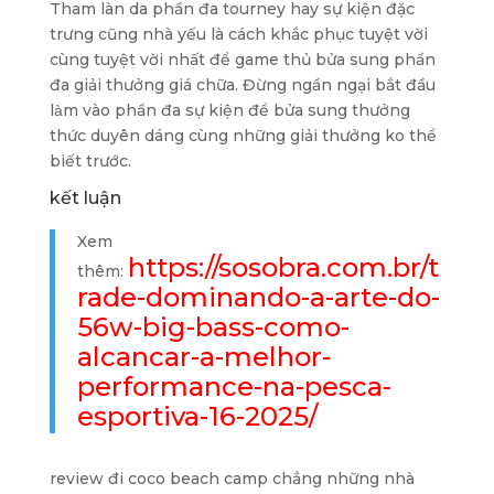
Tham làn da phần đa tourney hay sự kiện đặc
trưng cũng nhà yếu là cách khắc phục tuyệt vời
cùng tuyệt vời nhất để game thủ bửa sung phần
đa giải thưởng giá chữa. Đừng ngần ngại bắt đầu
làm vào phần đa sự kiện để bửa sung thưởng
thức duyên dáng cùng những giải thưởng ko thể
biết trước.
kết luận
Xem
https://sosobra.com.br/t
thêm:
rade-dominando-a-arte-do-
56w-big-bass-como-
alcancar-a-melhor-
performance-na-pesca-
esportiva-16-2025/
review đi coco beach camp chẳng những nhà