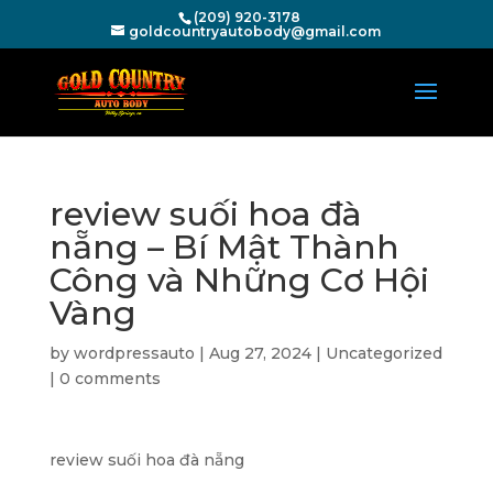
(209) 920-3178
goldcountryautobody@gmail.com
review suối hoa đà
nẵng – Bí Mật Thành
Công và Những Cơ Hội
Vàng
by
wordpressauto
|
Aug 27, 2024
|
Uncategorized
|
0 comments
review suối hoa đà nẵng