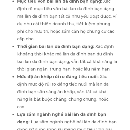
Mục tiêu vốn bài làn da đình bạn dạng:
Xác
định rõ mục tiêu vốn bài làn da đình bạn dạng
mà làn da đình bạn tất cả nhu yếu đoạt được, ví
dụ như cải thiện doanh thu, tiết kiệm phung
phí cho hưu trí, hoặc sắm căn hộ chung cư cao
cấp cho.
Thời gian bài làn da đình bạn dạng:
Xác định
khoảng thời khắc mà làn da đình bạn dự định
bài làn da đình bạn dạng, vẫn tất cả khả năng là
thời gian ngắn, trung hạn, hoặc lâu năm hạn.
Mức độ ăn khớp rủi ro đáng tiếc nuối:
Xác
định mức độ rủi ro đáng tiếc nuối mà làn da
đình bạn sẵn sàng ăn khớp, vẫn tất cả khả
năng là bắt buộc chăng, chung chung, hoặc
cao.
Lựa sắm ngành nghề bài làn da đình bạn
dạng:
Lựa sắm ngành nghề bài làn da đình bạn
dạng sử dụng rộng rãi mang mục tiêu vốn bài