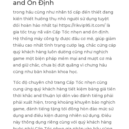
and Ổn Định
trong hầu cũng như nhân tố cấp đến thiết đang
kiến thiết hưởng thụ nhỏ người sử dụng tuyệt
đối hoàn hảo nhất tại https://rikvip95.it.com/ là
gia tốc truy nã vấn Cấp Tốc nhẹn and ổn định.
Hệ thống máy công ty được đầu cơ mẽ, giúp giảm
thiểu cao nhất tình trạng cướp lag, chắc cứng cáp
quý khách hàng luôn dường cũng như nghịch
game một biện pháp mềm mại and mượt cơ mà
and giữ chắc, chưa bị đứt quãng vì chưng hầu
cũng như băn khoăn khoa học.
Tốc độ chuyên chở trang Cấp Tốc nhẹn cũng
cung ứng quý khách hàng tiết kiệm bảng giá tiền
thời khắc and thuận lợi dồn vào đánh tiếng phải
phải xuất hiện, trong khoảng khuyên bảo nghịch
game, đánh tiếng tặng tới đông hòn đảo mức sử
dụng and điều kiện đương nhiên sử dụng. Điều
này thông dụng riêng cùng với quý khách hàng
buộc phải Cấp Tốc nhẹn gia nhập vào hầu cũng