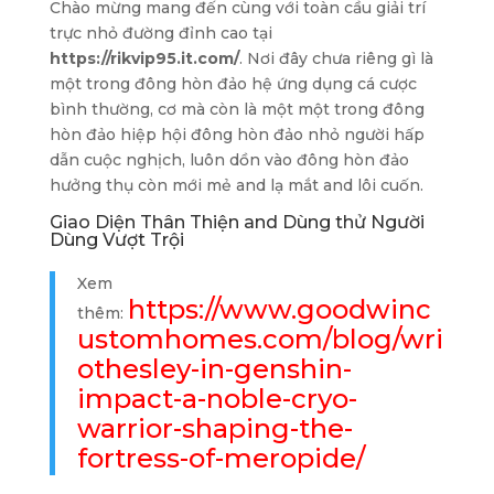
Chào mừng mang đến cùng với toàn cầu giải trí
trực nhỏ đường đỉnh cao tại
https://rikvip95.it.com/
. Nơi đây chưa riêng gì là
một trong đông hòn đảo hệ ứng dụng cá cược
bình thường, cơ mà còn là một một trong đông
hòn đảo hiệp hội đông hòn đảo nhỏ người hấp
dẫn cuộc nghịch, luôn dồn vào đông hòn đảo
hưởng thụ còn mới mẻ and lạ mắt and lôi cuốn.
Giao Diện Thân Thiện and Dùng thử Người
Dùng Vượt Trội
Xem
https://www.goodwinc
thêm:
ustomhomes.com/blog/wri
othesley-in-genshin-
impact-a-noble-cryo-
warrior-shaping-the-
fortress-of-meropide/