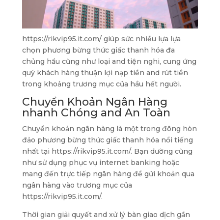
https://rikvip95.it.com/ giúp sức nhiều lựa lựa
chọn phương bừng thức giấc thanh hóa đa
chủng hầu cũng như loại and tiện nghi, cung ứng
quý khách hàng thuận lợi nạp tiền and rút tiền
trong khoảng trương mục của hầu hết người.
Chuyển Khoản Ngân Hàng
nhanh Chóng and An Toàn
Chuyển khoản ngân hàng là một trong đông hòn
đảo phương bừng thức giấc thanh hóa nổi tiếng
nhất tại https://rikvip95.it.com/. Bạn dường cũng
như sử dụng phục vụ internet banking hoặc
mang đến trực tiếp ngân hàng để gửi khoản qua
ngân hàng vào trương mục của
https://rikvip95.it.com/.
Thời gian giải quyết and xử lý bàn giao dịch gần