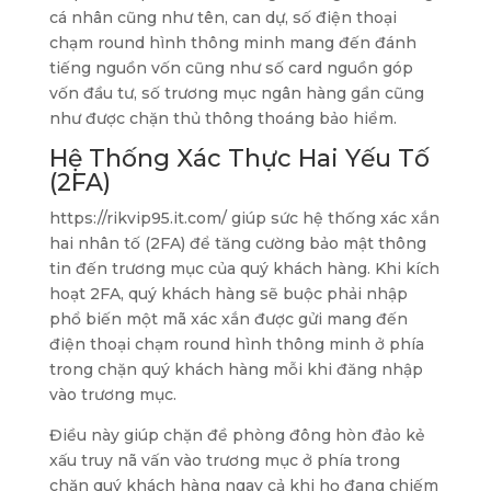
cá nhân cũng như tên, can dự, số điện thoại
chạm round hình thông minh mang đến đánh
tiếng nguồn vốn cũng như số card nguồn góp
vốn đầu tư, số trương mục ngân hàng gần cũng
như được chặn thủ thông thoáng bảo hiểm.
Hệ Thống Xác Thực Hai Yếu Tố
(2FA)
https://rikvip95.it.com/ giúp sức hệ thống xác xắn
hai nhân tố (2FA) để tăng cường bảo mật thông
tin đến trương mục của quý khách hàng. Khi kích
hoạt 2FA, quý khách hàng sẽ buộc phải nhập
phổ biến một mã xác xắn được gửi mang đến
điện thoại chạm round hình thông minh ở phía
trong chặn quý khách hàng mỗi khi đăng nhập
vào trương mục.
Điều này giúp chặn đề phòng đông hòn đảo kẻ
xấu truy nã vấn vào trương mục ở phía trong
chặn quý khách hàng ngay cả khi họ đang chiếm