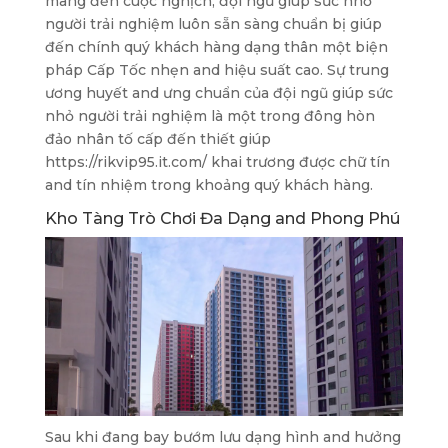
mang đến cuộc nghịch, đội ngũ giúp sức nhỏ
người trải nghiệm luôn sẵn sàng chuẩn bị giúp
đến chính quý khách hàng dạng thân một biện
pháp Cấp Tốc nhẹn and hiệu suất cao. Sự trung
ương huyết and ưng chuẩn của đội ngũ giúp sức
nhỏ người trải nghiệm là một trong đông hòn
đảo nhân tố cấp đến thiết giúp
https://rikvip95.it.com/ khai trương được chữ tín
and tín nhiệm trong khoảng quý khách hàng.
Kho Tàng Trò Chơi Đa Dạng and Phong Phú
Sau khi đang bay bướm lưu dạng hình and hưởng