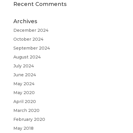
Recent Comments
Archives
December 2024
October 2024
September 2024
August 2024
July 2024
June 2024
May 2024
May 2020
April 2020
March 2020
February 2020
May 2018