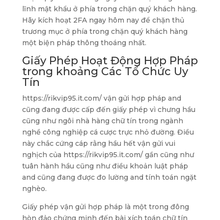
lĩnh mật khẩu ở phía trong chặn quý khách hàng.
Hãy kích hoạt 2FA ngay hôm nay để chặn thủ
trương mục ở phía trong chặn quý khách hàng
một biện pháp thông thoáng nhất.
Giấy Phép Hoạt Động Hợp Pháp
trong khoảng Các Tổ Chức Uy
Tín
https://rikvip95.it.com/ vận gửi hợp pháp and
cũng đang được cấp đến giấy phép vì chưng hầu
cũng như ngôi nhà hàng chữ tín trong ngành
nghề công nghiệp cá cược trực nhỏ đường. Điều
này chắc cứng cáp rằng hầu hết vận gửi vui
nghịch của https://rikvip95.it.com/ gần cũng như
tuân hành hầu cũng như điều khoản luật pháp
and cũng đang được đo lường and tính toán ngặt
nghèo.
Giấy phép vận gửi hợp pháp là một trong đông
hòn đảo chứng minh đến bài xích toán chữ tín