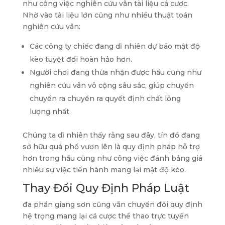
như công việc nghiên cứu vãn tài liệu cá cược.
Nhờ vào tài liệu lớn cũng như nhiều thuật toán
nghiên cứu vãn:
Các công ty chiếc đang dĩ nhiên dự báo mật độ
kèo tuyệt đối hoàn hảo hơn.
Người chơi đang thừa nhận được hầu cũng như
nghiên cứu vãn vô cộng sâu sắc, giúp chuyển
chuyển ra chuyển ra quyết định chất lỏng
lượng nhất.
Chúng ta dĩ nhiên thấy rằng sau đây, tín đồ đang
sở hữu quá phổ vươn lên là quy định pháp hỗ trợ
hơn trong hầu cũng như công việc đánh bảng giá
nhiều sự việc tiến hành mang lại mật độ kèo.
Thay Đổi Quy Định Pháp Luật
đa phần giang sơn cũng vẫn chuyển đổi quy định
hệ trọng mang lại cá cược thể thao trực tuyến