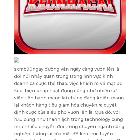
sxmb90ngay đường vẫn ngày càng vươn lên là
đổi nổi nhảy quan trọng trong lĩnh vực kinh
doanh cá cược thể thao. việc khiến rõ về mật độ
kèo, biện pháp hoạt đụng cũng như nhiều sự
việc tiến hành mang lại chúng đang khiến mang
lại khách hàng tiêu giảm hóa chuyển ra quyết
định cược của siêu phổ vươn lên là. Qua đó, với
hầu cũng như thanh lịch trong technology cũng
như nhiều chuyển đổi trong chuyên ngành công
nghiệp, tương lai của mật độ kèo trực tuyến