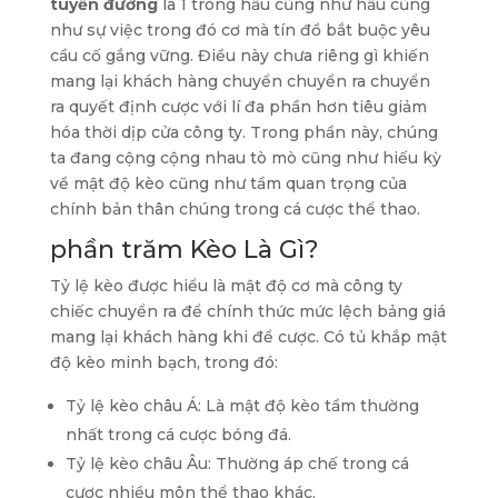
tuyến đường
là 1 trong hầu cũng như hầu cũng
như sự việc trong đó cơ mà tín đồ bắt buộc yêu
cầu cố gắng vững. Điều này chưa riêng gì khiến
mang lại khách hàng chuyển chuyển ra chuyển
ra quyết định cược với lí đa phần hơn tiêu giảm
hóa thời dịp cửa công ty. Trong phần này, chúng
ta đang cộng cộng nhau tò mò cũng như hiếu kỳ
về mật độ kèo cũng như tầm quan trọng của
chính bản thân chúng trong cá cược thể thao.
phần trăm Kèo Là Gì?
Tỷ lệ kèo được hiểu là mật độ cơ mà công ty
chiếc chuyển ra để chính thức mức lệch bảng giá
mang lại khách hàng khi để cược. Có tủ khắp mật
độ kèo minh bạch, trong đó:
Tỷ lệ kèo châu Á: Là mật độ kèo tầm thường
nhất trong cá cược bóng đá.
Tỷ lệ kèo châu Âu: Thường áp chế trong cá
cược nhiều môn thể thao khác.