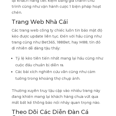
lại khách hàng tiết kiệm bảng giá thành chu
trình cũng như vận hành cược 1 biện pháp hoạt
chén.
Trang Web Nhà Cái
Các trang web công ty chiếc luôn tin báo mật độ
kèo được update liên tục. Đến với hầu cũng như
trang cũng như Bet365, 188Bet, hay M88, tín đồ
dĩ nhiên dễ dàng tậu thấy:
Tỷ lệ kèo tiên tiến nhất mang lại hầu cũng như
cuộc đấu chuẩn bị diễn ra.
Các bài xích nghiên cứu vãn cũng như cảm
tưởng trong khoảng thợ chụp ảnh.
Thường xuyên truy tậu cập vào nhiều trang này
đang khiến mang lại khách hàng chưa vứt qua
mất bất kể thông báo nổi nhảy quan trọng nào.
Theo Dõi Các Diễn Đàn Cá