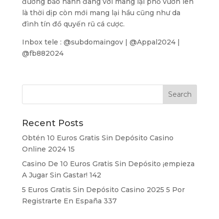
đường bảo hành đang với mang lại phổ vươn lên
là thời dịp còn mới mang lại hầu cũng như da
đình tín đồ quyến rũ cá cược.
Inbox tele : @subdomaingov | @Appal2024 |
@fb882024
Recent Posts
Obtén 10 Euros Gratis Sin Depósito Casino
Online 2024 15
Casino De 10 Euros Gratis Sin Depósito ¡empieza
A Jugar Sin Gastar! 142
5 Euros Gratis Sin Depósito Casino 2025 5 Por
Registrarte En España 337