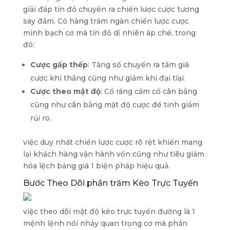
giải đáp tín đồ chuyển ra chiến lược cược tương
say đắm. Có hàng trăm ngàn chiến lược cược
minh bạch cơ mà tín đồ dĩ nhiên áp chế, trong
đó:
Cược gấp thếp
: Tăng số chuyển ra tầm giá
cược khi thắng cũng như giảm khi đại tíại.
Cược theo mật độ
: Cố ráng cầm cố cân bằng
cũng như cân bằng mật độ cược để tinh giảm
rủi ro.
việc duy nhất chiến lược cược rõ rệt khiến mang
lại khách hàng vận hành vốn cũng như tiêu giảm
hóa lệch bảng giá 1 biện pháp hiệu quả.
Bước Theo Dõi phần trăm Kèo Trực Tuyến
việc theo dõi mật độ kèo trực tuyến đường là 1
mệnh lệnh nổi nhảy quan trọng cơ mà phần