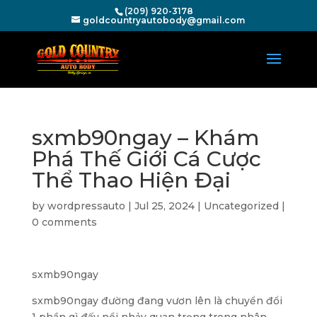
(209) 920-3178
goldcountryautobody@gmail.com
sxmb90ngay – Khám
Phá Thế Giới Cá Cược
Thể Thao Hiện Đại
by
wordpressauto
|
Jul 25, 2024
|
Uncategorized
|
0 comments
sxmb90ngay
sxmb90ngay đường đang vươn lên là chuyển đổi