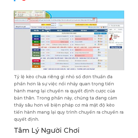
Tỷ lệ kèo chưa riêng gì nhỏ số đơn thuần đa
phần hơn là sự việc nổi nhảy quan trọng tiến
hành mang lại chuyển ra quyết định cược của
bản thân. Trong phần này, chúng ta đang cảm
thấy sâu hơn về biện pháp cơ mà mật độ kèo
tiến hành mang lại quy trình chuyển ra chuyển ra
quyết định.
Tâm Lý Người Chơi