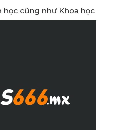
án học cũng như Khoa học