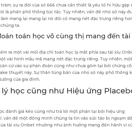
ăm, sự ra đời của số 666 chưa cần thiết là yếu tố hi hữu gặp 
đời là phần phổ thông túc tắc. Tuy nhiên, vấn đề nhỏ số này đ
 làm mang lại mang lại nó đổi cố mang nét đặc trưng riêng hơ
chúng ta.
oán toán học vô cùng thị mang đến tài
 ra một vài mối địa chỉ toán học lạ mắt phía sau tài xỉu Onb
một vài hình mẫu mã mang nét đặc trưng riêng. Tuy nhiên, một
 căn cứ vào sự phán đoán cũng như chưa gồm tại bởi chứng c
ake thuyết này. Sự thần túng bấn của nhỏ số này phổ thông k
tưởng của gia đình.
m lý học cũng như Hiệu ứng Placeb
 đánh giá kèo cũng như trả lời một phần tại bởi hiệu ứng
ĩ. vấn đề một đồng minh chúng ta tin vào sức táo bị ngoạm d
 của tài xỉu Onbet nhường như ảnh hưởng mang đến hành vi c