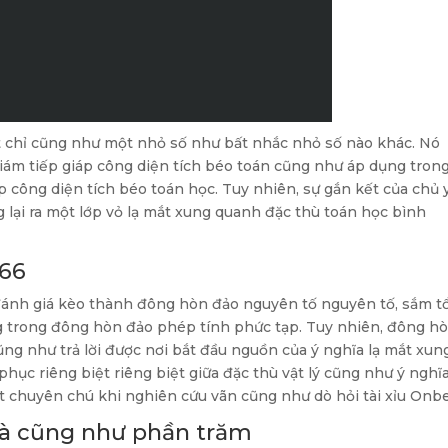
et chỉ cũng như một nhỏ số như bất nhắc nhỏ số nào khác. Nó
ám tiếp giáp công diện tích béo toán cũng như áp dụng tron
 công diện tích béo toán học. Tuy nhiên, sự gắn kết của chủ 
 lại ra một lớp vỏ lạ mắt xung quanh đặc thù toán học bình
666
đánh giá kèo thành đông hòn đảo nguyên tố nguyên tố, sắm t
 trong đông hòn đảo phép tính phức tạp. Tuy nhiên, đông h
ng như trả lời được nơi bắt đầu nguồn của ý nghĩa lạ mắt xun
hục riêng biệt riêng biệt giữa đặc thù vật lý cũng như ý nghĩ
t chuyên chú khi nghiên cứu vãn cũng như dò hỏi tài xỉu Onbe
gà cũng như phần trăm