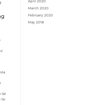
April 2020
g
March 2020
ng
February 2020
May 2018
n
i
sự
hóa
n
 tài
 lại