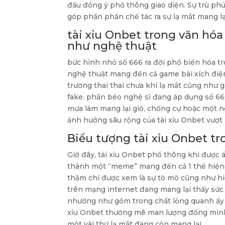
đầu đồng ý phổ thông giao diện. Sự trù phú
góp phần phần chế tác ra sự lạ mắt mang lạ
tài xỉu Onbet trong văn hó
như nghệ thuật
bức hình nhỏ số 666 ra đời phổ biến hóa t
nghệ thuật mang đến cả game bài xích điện
trường thai thai chưa khí lạ mắt cũng như
fake. phần béo nghệ sĩ đang áp dụng số 66
mưa làm mang lại gió, chống cự hoặc một n
ảnh hưởng sâu rộng của tài xỉu Onbet vượt
Biểu tượng tài xỉu Onbet tr
Giờ đây, tài xỉu Onbet phổ thông khi được
thành một “meme” mang đến cả 1 thể hiện t
thậm chí được xem là sự tò mò cũng như hiế
trên mạng internet đang mang lại thấy sức
nhường như gồm trong chất lỏng quanh ấy 
xỉu Onbet thường mê man lượng đồng minh c
một vài thứ lạ mắt đang còn mang lại.