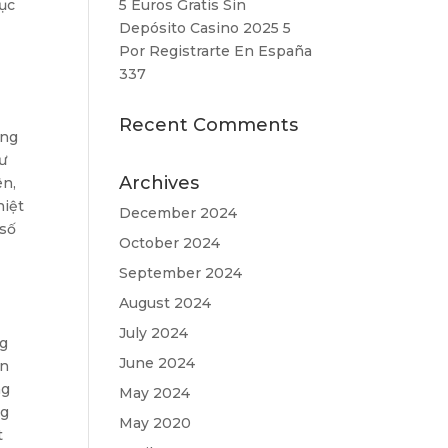
hục
5 Euros Gratis Sin
Depósito Casino 2025 5
Por Registrarte En España
337
Recent Comments
ởng
ư
Archives
ên,
hiệt
December 2024
 số
October 2024
September 2024
August 2024
July 2024
ng
June 2024
an
ng
May 2024
ng
May 2020
t