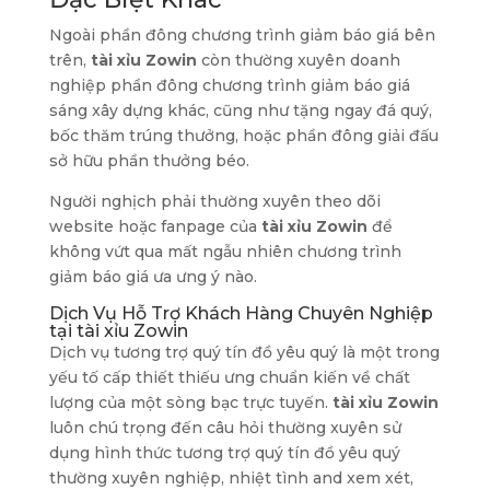
Ngoài phần đông chương trình giảm báo giá bên
trên,
tài xỉu Zowin
còn thường xuyên doanh
nghiệp phần đông chương trình giảm báo giá
sáng xây dựng khác, cũng như tặng ngay đá quý,
bốc thăm trúng thưởng, hoặc phần đông giải đấu
sở hữu phần thưởng béo.
Người nghịch phải thường xuyên theo dõi
website hoặc fanpage của
tài xỉu Zowin
để
không vứt qua mất ngẫu nhiên chương trình
giảm báo giá ưa ưng ý nào.
Dịch Vụ Hỗ Trợ Khách Hàng Chuyên Nghiệp
tại tài xỉu Zowin
Dịch vụ tương trợ quý tín đồ yêu quý là một trong
yếu tố cấp thiết thiếu ưng chuẩn kiến về chất
lượng của một sòng bạc trực tuyến.
tài xỉu Zowin
luôn chú trọng đến câu hỏi thường xuyên sử
dụng hình thức tương trợ quý tín đồ yêu quý
thường xuyên nghiệp, nhiệt tình and xem xét,