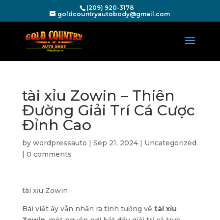
(209) 920-3178
goldcountryautobody@gmail.com
tài xỉu Zowin – Thiên
Đường Giải Trí Cá Cược
Đỉnh Cao
by
wordpressauto
|
Sep 21, 2024
|
Uncategorized
|
0 comments
tài xỉu Zowin
Bài viết ấy vẫn nhấn ra tinh tướng về
tài xỉu