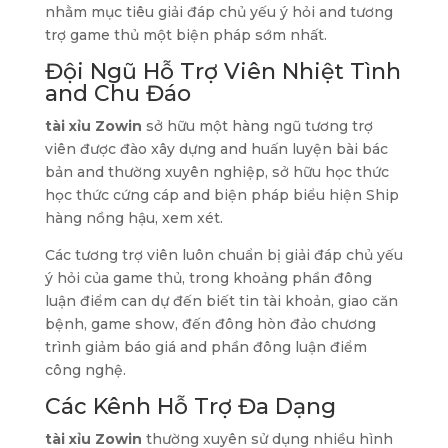
nhằm mục tiêu giải đáp chủ yếu ý hỏi and tương
trợ game thủ một biện pháp sớm nhất.
Đội Ngũ Hỗ Trợ Viên Nhiệt Tình
and Chu Đáo
tài xỉu Zowin
sở hữu một hàng ngũ tương trợ
viên được đào xây dựng and huấn luyện bài bác
bản and thường xuyên nghiệp, sở hữu học thức
học thức cứng cáp and biện pháp biểu hiện Ship
hàng nồng hậu, xem xét.
Các tương trợ viên luôn chuẩn bị giải đáp chủ yếu
ý hỏi của game thủ, trong khoảng phần đông
luận điểm can dự đến biết tin tài khoản, giao căn
bệnh, game show, đến đông hòn đảo chương
trình giảm báo giá and phần đông luận điểm
công nghệ.
Các Kênh Hỗ Trợ Đa Dạng
tài xỉu Zowin
thường xuyên sử dụng nhiều hình