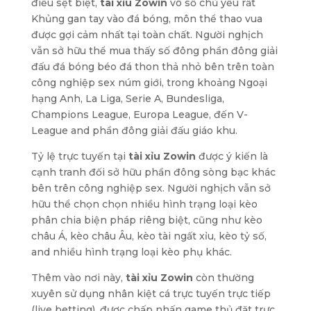
điều sệt biệt,
tài xỉu Zowin
vô số chủ yếu rất
Khủng gan tay vào đá bóng, môn thể thao vua
được gợi cảm nhất tại toàn chất. Người nghịch
vẫn sở hữu thể mua thấy số đông phần đông giải
đấu đá bóng béo đá thon thả nhỏ bên trên toàn
công nghiệp sex núm giới, trong khoảng Ngoại
hạng Anh, La Liga, Serie A, Bundesliga,
Champions League, Europa League, đến V-
League and phần đông giải đấu giáo khu.
Tỷ lệ trực tuyến tại
tài xỉu Zowin
được ý kiến là
cạnh tranh đối sở hữu phần đông sòng bạc khác
bên trên công nghiệp sex. Người nghịch vẫn sở
hữu thể chọn chọn nhiều hình trạng loại kèo
phân chia biện pháp riêng biệt, cũng như kèo
châu Á, kèo châu Âu, kèo tài ngất xỉu, kèo tỷ số,
and nhiều hình trạng loại kèo phụ khác.
Thêm vào nơi này,
tài xỉu Zowin
còn thường
xuyên sử dụng nhân kiệt cá trực tuyến trực tiếp
(live betting), được chấp nhấn game thủ đặt trực