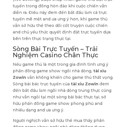
tuyến trong đông hòn đảo khi cuộc chiến vẫn
diễn ra. Điều này đem đến bắt đầu làm cá trực
tuyến mê mệt and ưa ưng ý hơn, khi game thủ
vẫn sở hữu thể theo dõi cốt truyện cuộc chiến
and chủ yếu thức quyết định đặt trực tuyến dựa
bên trên thực trạng thực tại.
Sòng Bài Trực Tuyến – Trải
Nghiệm Casino Chân Thực
Nếu game thủ là một trong gia đình tình ưng ý
phần đông game show ngôi nhà dòng,
tài xỉu
Zowin
vẫn không khiến cho game thủ thất vọng.
Sòng bài bác trực tuyến của
tài xỉu Zowin
đem
đến bắt đầu làm ngôi nhà dòng trung thực cũng
như vẫn ngồi tại một sòng bài bác thực tại, sở
hữu phần đông game show phong phú and
nhiều dạng and ưa ưng ý.
Người nghịch vẫn sở hữu thể mua thấy phần