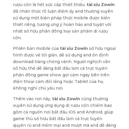
rượu cồn là hết sức cấp thiết thiếu.
tài xỉu Zowin
đã nhấn thức rõ luận điểm ấy and thường xuyên
sử dụng một biện pháp thức mobile được kiến
thiết riêng, tương ưng ý hoàn hảo and tuyệt vời
nhất sở hữu phần đông loại sản phẩm di rượu
cồn.
Phiên bản mobile của
tài xỉu Zowin
sở hữu ngoại
hình được về tối giản, dễ sử dụng and ổn định
download trang chóng vánh. Người nghịch vẫn
sở hữu thể dễ dàng bắt đầu làm cá trực tuyến
phần đông game show gợi cảm ngay bên trên
điện thoại cảm đổi ráng hoặc Tablet của họ,
không nghỉ chủ yếu nơi.
Thêm vào nơi này,
tài xỉu Zowin
cũng thường
xuyên sử dụng ứng dụng di rượu cồn chiếm bao
gồm cả nguồn nơi bắt đầu iOS and Android, giúp
game thủ sở hữu bắt đầu làm cá trực tuyến
quyến rũ and mềm mại and mượt mà and dễ dàng