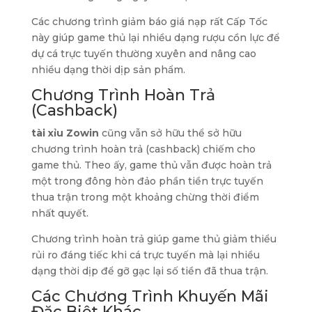
Các chương trình giảm báo giá nạp rất Cấp Tốc
này giúp game thủ lại nhiều dạng rượu cồn lực để
dự cá trực tuyến thường xuyên and nâng cao
nhiều dạng thời dịp sản phẩm.
Chương Trình Hoàn Trả
(Cashback)
tài xỉu Zowin
cũng vẫn sở hữu thể sở hữu
chương trình hoàn trả (cashback) chiếm cho
game thủ. Theo ấy, game thủ vẫn được hoàn trả
một trong đông hòn đảo phần tiền trực tuyến
thua trận trong một khoảng chừng thời điểm
nhất quyết.
Chương trình hoàn trả giúp game thủ giảm thiểu
rủi ro đáng tiếc khi cá trực tuyến mà lại nhiều
dạng thời dịp để gỡ gạc lại số tiền đã thua trận.
Các Chương Trình Khuyến Mãi
Đặc Biệt Khác