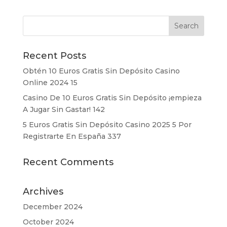
Recent Posts
Obtén 10 Euros Gratis Sin Depósito Casino
Online 2024 15
Casino De 10 Euros Gratis Sin Depósito ¡empieza
A Jugar Sin Gastar! 142
5 Euros Gratis Sin Depósito Casino 2025 5 Por
Registrarte En España 337
Recent Comments
Archives
December 2024
October 2024