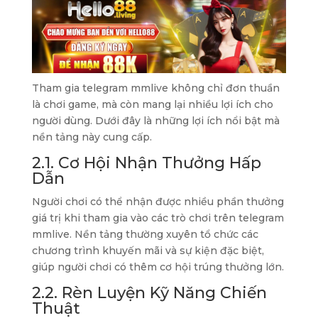
Tham gia telegram mmlive không chỉ đơn thuần
là chơi game, mà còn mang lại nhiều lợi ích cho
người dùng. Dưới đây là những lợi ích nổi bật mà
nền tảng này cung cấp.
2.1. Cơ Hội Nhận Thưởng Hấp
Dẫn
Người chơi có thể nhận được nhiều phần thưởng
giá trị khi tham gia vào các trò chơi trên telegram
mmlive. Nền tảng thường xuyên tổ chức các
chương trình khuyến mãi và sự kiện đặc biệt,
giúp người chơi có thêm cơ hội trúng thưởng lớn.
2.2. Rèn Luyện Kỹ Năng Chiến
Thuật