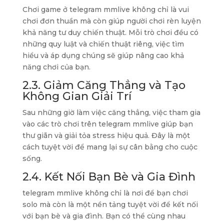
Chơi game ở telegram mmlive không chỉ là vui
chơi đơn thuần mà còn giúp người chơi rèn luyện
khả năng tư duy chiến thuật. Mỗi trò chơi đều có
những quy luật và chiến thuật riêng, việc tìm
hiểu và áp dụng chúng sẽ giúp nâng cao khả
năng chơi của bạn.
2.3. Giảm Căng Thẳng và Tạo
Không Gian Giải Trí
Sau những giờ làm việc căng thẳng, việc tham gia
vào các trò chơi trên telegram mmlive giúp bạn
thư giãn và giải tỏa stress hiệu quả. Đây là một
cách tuyệt vời để mang lại sự cân bằng cho cuộc
sống.
2.4. Kết Nối Bạn Bè và Gia Đình
telegram mmlive không chỉ là nơi để bạn chơi
solo mà còn là một nền tảng tuyệt vời để kết nối
với bạn bè và gia đình. Bạn có thể cùng nhau