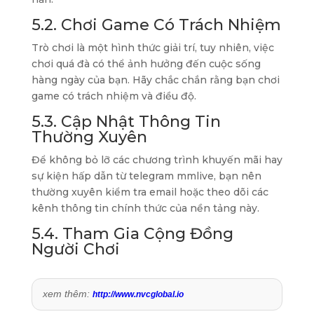
5.2. Chơi Game Có Trách Nhiệm
Trò chơi là một hình thức giải trí, tuy nhiên, việc
chơi quá đà có thể ảnh hưởng đến cuộc sống
hàng ngày của bạn. Hãy chắc chắn rằng bạn chơi
game có trách nhiệm và điều độ.
5.3. Cập Nhật Thông Tin
Thường Xuyên
Để không bỏ lỡ các chương trình khuyến mãi hay
sự kiện hấp dẫn từ telegram mmlive, bạn nên
thường xuyên kiểm tra email hoặc theo dõi các
kênh thông tin chính thức của nền tảng này.
5.4. Tham Gia Cộng Đồng
Người Chơi
xem thêm:
http://www.nvcglobal.io