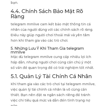
bạn.
4.4. Chính Sách Bảo Mật Rõ
Ràng
telegram mmlive cam kết bảo mật thông tin cá
nhân của người dùng với các chính sách rõ ràng.
Điều này giúp người chơi thoải mái và yên tâm
hơn khi tham gia vào các trò chơi.
5. Những Lưu Ý Khi Tham Gia telegram
mmlive
Mặc dù telegram mmlive cung cấp nhiều lợi ích
hấp dẫn, nhưng người chơi cũng cần chú ý một
số vấn đề quan trọng để có trải nghiệm tốt nhất.
5.1. Quản Lý Tài Chính Cá Nhân
Khi tham gia vào các trò chơi tại telegram mmlive,
việc quản lý tài chính cá nhân là vô cùng cần
thiết. Bạn nên đặt ra ngân sách riêng để tránh
việc chi tiêu quá mức và dẫn đến tình trạng nợ
nần.