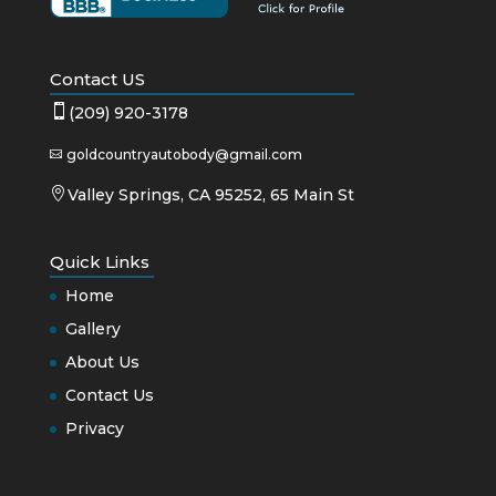
Contact US

(209) 920-3178
goldcountryautobody@gmail.com


Valley Springs, CA 95252, 65 Main St
Quick Links
Home
Gallery
About Us
Contact Us
Privacy