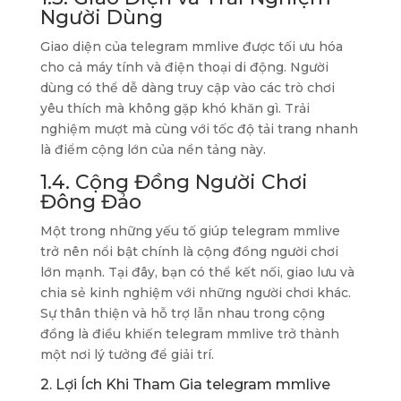
Người Dùng
Giao diện của telegram mmlive được tối ưu hóa
cho cả máy tính và điện thoại di động. Người
dùng có thể dễ dàng truy cập vào các trò chơi
yêu thích mà không gặp khó khăn gì. Trải
nghiệm mượt mà cùng với tốc độ tải trang nhanh
là điểm cộng lớn của nền tảng này.
1.4. Cộng Đồng Người Chơi
Đông Đảo
Một trong những yếu tố giúp telegram mmlive
trở nên nổi bật chính là cộng đồng người chơi
lớn mạnh. Tại đây, bạn có thể kết nối, giao lưu và
chia sẻ kinh nghiệm với những người chơi khác.
Sự thân thiện và hỗ trợ lẫn nhau trong cộng
đồng là điều khiến telegram mmlive trở thành
một nơi lý tưởng để giải trí.
2. Lợi Ích Khi Tham Gia telegram mmlive