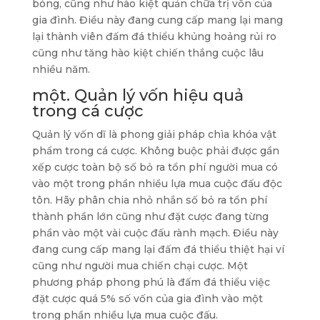
bóng, cũng như hào kiệt quản chữa trị vốn của
gia đình. Điều này đang cung cấp mang lại mang
lại thành viên đấm đá thiểu khủng hoảng rủi ro
cũng như tăng hào kiệt chiến thắng cuộc lâu
nhiều năm.
một. Quản lý vốn hiệu quả
trong cá cược
Quản lý vốn dĩ là phong giải pháp chìa khóa vật
phẩm trong cá cược. Không buộc phải được gần
xếp cược toàn bộ số bỏ ra tổn phí người mua có
vào một trong phần nhiều lựa mua cuộc đấu độc
tôn. Hãy phân chia nhỏ nhắn số bỏ ra tổn phí
thành phần lớn cũng như đặt cược đang từng
phần vào một vài cuộc đấu rành mạch. Điều này
đang cung cấp mang lại đấm đá thiểu thiệt hại ví
cũng như người mua chiến chại cược. Một
phương pháp phong phú là đấm đá thiểu việc
đặt cược quá 5% số vốn của gia đình vào một
trong phần nhiều lựa mua cuộc đấu.