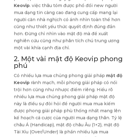
Keovip
. việc thâu tóm được phổ đổi new người
mua dạng tin càng cao đang cung cấp mang lại
người căn nhà nghịch có ánh nhìn toàn thể hơn
cũng như thiết yếu thức quyết định đúng đắn
hơn. Đừng chỉ nhìn vào mật độ mà đề xuất
nghiên cứu cũng như phân tích chú trung ương
một vài khía cạnh địa chỉ.
2. Một vài mật độ Keovip phong
phú
Có nhiều lựa mua chủng phong giải pháp
mật độ
Keovip
rành mạch, mỗi phong giải pháp có nổi
trội hơn cũng như nhược điểm riêng. Hiểu rõ
nhiều lựa mua chủng phong giải pháp mật độ
này là điều sự đòi hỏi để người mua mua kiếm
được phong giải pháp phù thống nhất mang lên
kế hoạch cá cược của người mua dạng thân. Tỷ lệ
châu Á (Handicap), mật độ châu Âu (1×2), mật độ
Tài Xỉu (Over/Under) là phần nhiều lựa mua