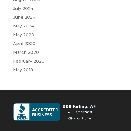
July 2024
June 2024
May 2024
May 2020
April 2020
March 2020
February 2020
May 2018