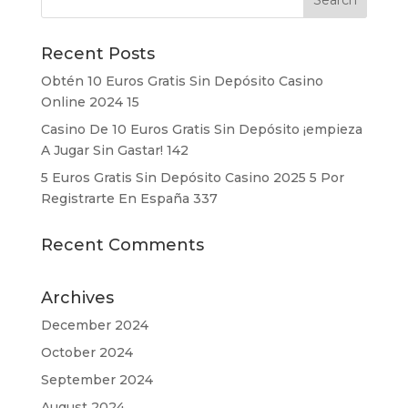
Recent Posts
Obtén 10 Euros Gratis Sin Depósito Casino
Online 2024 15
Casino De 10 Euros Gratis Sin Depósito ¡empieza
A Jugar Sin Gastar! 142
5 Euros Gratis Sin Depósito Casino 2025 5 Por
Registrarte En España 337
Recent Comments
Archives
December 2024
October 2024
September 2024
August 2024