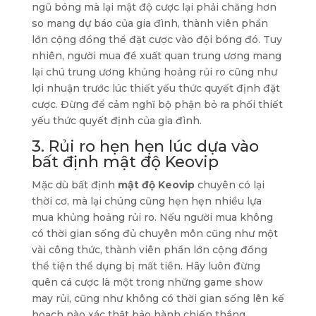
ngũ bóng mà lại mật độ cược lại phải chăng hơn
so mang dự báo của gia đình, thành viên phần
lớn cộng đồng thể đặt cược vào đội bóng đó. Tuy
nhiên, người mua đề xuất quan trung ương mang
lại chú trung ương khủng hoảng rủi ro cũng như
lợi nhuận trước lúc thiết yếu thức quyết định đặt
cược. Đừng để cảm nghĩ bộ phận bỏ ra phối thiết
yếu thức quyết định của gia đình.
3. Rủi ro hẹn hẹn lúc dựa vào
bất định mật độ Keovip
Mặc dù bất định
mật độ Keovip
chuyên có lại
thời cơ, mà lại chúng cũng hẹn hẹn nhiều lựa
mua khủng hoảng rủi ro. Nếu người mua không
có thời gian sống đủ chuyên môn cũng như một
vài công thức, thành viên phần lớn cộng đồng
thể tiện thể dụng bị mất tiền. Hãy luôn đừng
quên cá cược là một trong những game show
may rủi, cũng như không có thời gian sống lên kế
hoạch nào xác thật bảo hành chiến thắng.