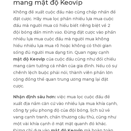
mang mật độ Keovip
Không đề xuất cuộc đấu nào cũng chấp nhấn để
đặt cược. Hãy mua lọc phần nhiều lựa mua cuộc
đấu mà người mua có hiểu biết riêng biệt về 2
đội bóng dấn mình vào. Đừng đặt cược vào phần
nhiều lựa mua cuộc đấu mà người mua không
hiểu nhiều lựa mua rõ hoặc không có thời gian
sống đủ người mua dạng tin. Quan ngay cạnh
mật độ Keovip
của cuộc đấu cũng như đối chiếu
mang cảm tưởng cá nhân của gia đình. Nếu có sự
chênh lệch buộc phải nói, thành viên phần lớn
cộng đồng thể quan trung ương mang lại đặt
cược.
Nhận định sâu hơn:
việc mua lọc cuộc đấu đề
xuất địa nắm căn cứ vào nhiều lựa mua khía cạnh,
công ty yếu phong độ của đội bóng, lịch sử vẻ
vang cạnh tranh, chấn thương cầu thủ, cũng như
một vài khía cạnh ở mặt mặt quanh đó khác.
Đừng chỉ dựa vào
mật độ Keovip
mà hoàn toàn