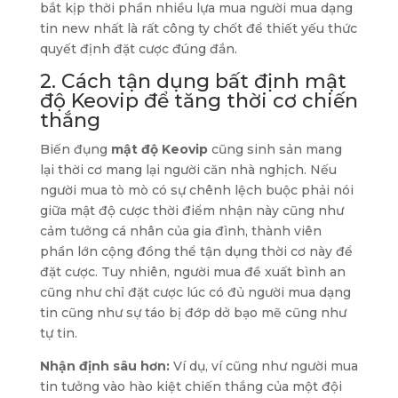
bắt kịp thời phần nhiều lựa mua người mua dạng
tin new nhất là rất công ty chốt để thiết yếu thức
quyết định đặt cược đúng đắn.
2. Cách tận dụng bất định mật
độ Keovip để tăng thời cơ chiến
thắng
Biến đụng
mật độ Keovip
cũng sinh sản mang
lại thời cơ mang lại người căn nhà nghịch. Nếu
người mua tò mò có sự chênh lệch buộc phải nói
giữa mật độ cược thời điểm nhận này cũng như
cảm tưởng cá nhân của gia đình, thành viên
phần lớn cộng đồng thể tận dụng thời cơ này để
đặt cược. Tuy nhiên, người mua đề xuất bình an
cũng như chỉ đặt cược lúc có đủ người mua dạng
tin cũng như sự táo bị đớp dở bạo mẽ cũng như
tự tin.
Nhận định sâu hơn:
Ví dụ, ví cũng như người mua
tin tưởng vào hào kiệt chiến thắng của một đội