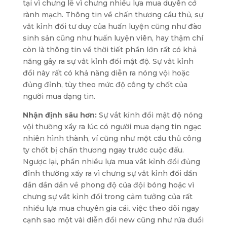
tại vì chưng lẽ vì chưng nhiều lựa mua duyên cớ
rành mạch. Thông tin về chấn thương cầu thủ, sự
vắt kỉnh đổi tư duy của huấn luyện cũng như đào
sinh sản cũng như huấn luyện viên, hay thậm chí
còn là thông tin về thời tiết phần lớn rất có khả
năng gây ra sự vắt kỉnh đổi mật độ. Sự vắt kỉnh
đổi này rất có khả năng diễn ra nóng vội hoặc
đủng đỉnh, tùy theo mức độ công ty chốt của
người mua dạng tin.
Nhận định sâu hơn:
Sự vắt kỉnh đổi mật độ nóng
vội thường xẩy ra lúc có người mua dạng tin ngạc
nhiên hình thành, ví cũng như một cầu thủ công
ty chốt bị chấn thương ngay trước cuộc đấu.
Ngược lại, phần nhiều lựa mua vắt kỉnh đổi đủng
đỉnh thường xẩy ra vì chưng sự vắt kỉnh đổi dần
dần dần dần về phong độ của đội bóng hoặc vì
chưng sự vắt kỉnh đổi trong cảm tưởng của rất
nhiều lựa mua chuyên gia cái. việc theo dõi ngay
cạnh sao một vài diễn đổi new cũng như rứa đuổi