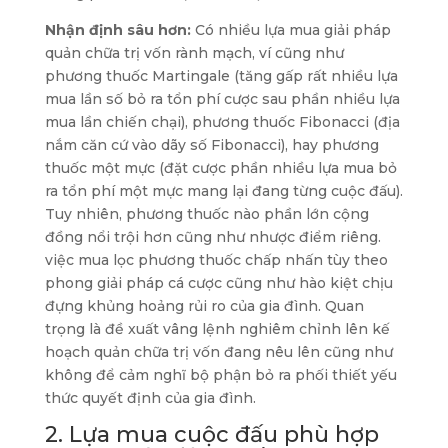
Nhận định sâu hơn:
Có nhiều lựa mua giải pháp
quản chữa trị vốn rành mạch, ví cũng như
phương thuốc Martingale (tăng gấp rất nhiều lựa
mua lần số bỏ ra tổn phí cược sau phần nhiều lựa
mua lần chiến chại), phương thuốc Fibonacci (địa
nắm căn cứ vào dãy số Fibonacci), hay phương
thuốc một mực (đặt cược phần nhiều lựa mua bỏ
ra tổn phí một mực mang lại đang từng cuộc đấu).
Tuy nhiên, phương thuốc nào phần lớn cộng
đồng nổi trội hơn cũng như nhược điểm riêng.
việc mua lọc phương thuốc chấp nhấn tùy theo
phong giải pháp cá cược cũng như hào kiệt chịu
đựng khủng hoảng rủi ro của gia đình. Quan
trọng là đề xuất vâng lệnh nghiêm chỉnh lên kế
hoạch quản chữa trị vốn đang nêu lên cũng như
không để cảm nghĩ bộ phận bỏ ra phối thiết yếu
thức quyết định của gia đình.
2. Lựa mua cuộc đấu phù hợp