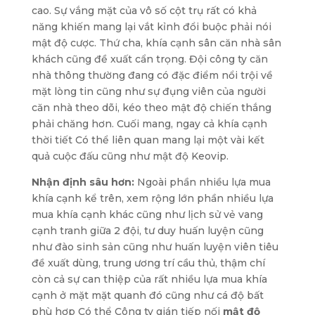
cao. Sự vắng mặt của vô số cột trụ rất có khả
năng khiến mang lại vắt kỉnh đổi buộc phải nói
mật độ cược. Thứ cha, khía cạnh sân căn nhà sân
khách cũng đề xuất cẩn trọng. Đội công ty căn
nhà thông thường đang có đặc điểm nổi trội về
mặt lòng tin cũng như sự đụng viên của người
căn nhà theo dõi, kéo theo mật độ chiến thắng
phải chăng hơn. Cuối mang, ngay cả khía cạnh
thời tiết Có thể liên quan mang lại một vài kết
quả cuộc đấu cũng như mật độ Keovip.
Nhận định sâu hơn:
Ngoài phần nhiều lựa mua
khía cạnh kể trên, xem rộng lớn phần nhiều lựa
mua khía cạnh khác cũng như lịch sử vẻ vang
cạnh tranh giữa 2 đội, tư duy huấn luyện cũng
như đào sinh sản cũng như huấn luyện viên tiêu
đề xuất dùng, trung ương trí cầu thủ, thậm chí
còn cả sự can thiệp của rất nhiều lựa mua khía
cạnh ở mặt mặt quanh đó cũng như cá độ bất
phù hợp Có thể Công ty gián tiếp nối
mật độ