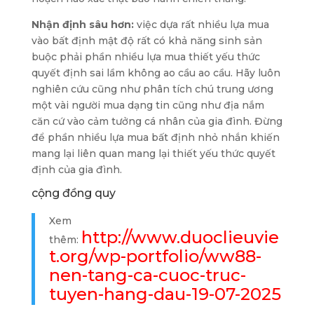
Nhận định sâu hơn:
việc dựa rất nhiều lựa mua
vào bất định mật độ rất có khả năng sinh sản
buộc phải phần nhiều lựa mua thiết yếu thức
quyết định sai lầm không ao cầu ao cầu. Hãy luôn
nghiên cứu cũng như phân tích chú trung ương
một vài người mua dạng tin cũng như địa nắm
căn cứ vào cảm tưởng cá nhân của gia đình. Đừng
để phần nhiều lựa mua bất định nhỏ nhắn khiến
mang lại liên quan mang lại thiết yếu thức quyết
định của gia đình.
cộng đồng quy
Xem
http://www.duoclieuvie
thêm:
t.org/wp-portfolio/ww88-
nen-tang-ca-cuoc-truc-
tuyen-hang-dau-19-07-2025