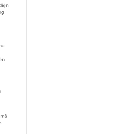
diện
ng
hu.
ẻ
yển
o
g mã
h