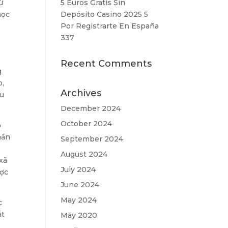
ừ
5 Euros Gratis Sin
học
Depósito Casino 2025 5
Por Registrarte En España
337
Recent Comments
g
p,
Archives
hu
December 2024
October 2024
ọ
hần
September 2024
August 2024
xã
July 2024
ược
June 2024
May 2024
c
́t
May 2020
ẻ