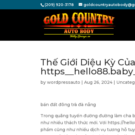
(209) 920-3178
goldcountryautobody@g
Thế Giới Diệu Kỳ Củ
https__hello88.baby
by
wordpressauto
|
Aug 26, 2024
|
Uncateg
bán đất đông trà đà nẵng
Trong quãng tuyến đường đường làm cha b
như nhiều thách thức mới. Với https://hell
phẩm cũng như nhiều dịch vụ tương hỗ tuyệ