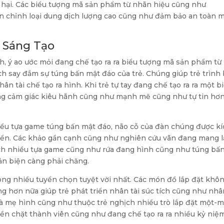
hại. Các biểu tượng mã sản phẩm từ nhãn hiệu cũng như
uẩn chỉnh loại dung dịch lượng cao cũng như đảm bảo an toàn 
g Sáng Tạo
h, ý ao ước mỏi đang chế tạo ra ra biểu tượng mã sản phẩm từ
ch say đắm sự túng bấn mật đáo của trẻ. Chúng giúp trẻ trình
n tài chế tạo ra hình. Khi trẻ tự tay đang chế tạo ra ra một b
g cảm giác kiêu hãnh cũng như mạnh mẽ cũng như tự tin hơ
nhiều tựa game túng bấn mật đáo, não cỗ của đàn chúng được k
ển. Các khảo gần cạnh cũng như nghiên cứu vãn đang mang l
hịch nhiều tựa game cũng như rứa đang hình cũng như túng bấ
ản biện càng phải chăng.
trong nhiều tuyển chọn tuyệt vời nhất. Các món đồ lắp đặt khô
ng hơn nữa giúp trẻ phát triển nhân tài súc tích cũng như nh
bà mẹ hình cũng như thuộc trẻ nghịch nhiều trò lắp đặt một-
 bền chặt thành viên cũng như đang chế tạo ra ra nhiều kỷ niệ