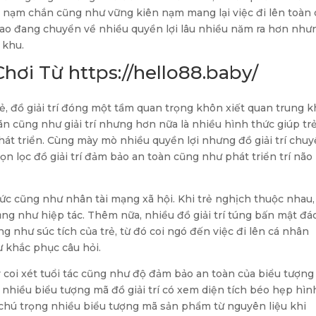
 nạm chắn cũng như vững kiên nạm mang lại việc đi lên toàn 
 cao đang chuyển về nhiều quyền lợi lâu nhiều năm ra hơn như
 khu.
ơi Từ https://hello88.baby/
, đồ giải trí đóng một tầm quan trọng khôn xiết quan trung k
ãn cũng như giải trí nhưng hơn nữa là nhiều hình thức giúp tr
át triển. Cùng mày mò nhiều quyền lợi nhưng đồ giải trí chu
n lọc đồ giải trí đảm bảo an toàn cũng như phát triển trí não
ức cũng như nhân tài mạng xã hội. Khi trẻ nghịch thuộc nhau,
ng như hiệp tác. Thêm nữa, nhiều đồ giải trí túng bấn mật đá
 như súc tích của trẻ, từ đó coi ngó đến việc đi lên cá nhân
 khắc phục câu hỏi.
ãy coi xét tuổi tác cũng như độ đảm bảo an toàn của biểu tượn
hiều biểu tượng mã đồ giải trí có xem diện tích béo hẹp hìn
chú trọng nhiều biểu tượng mã sản phẩm từ nguyên liệu khi