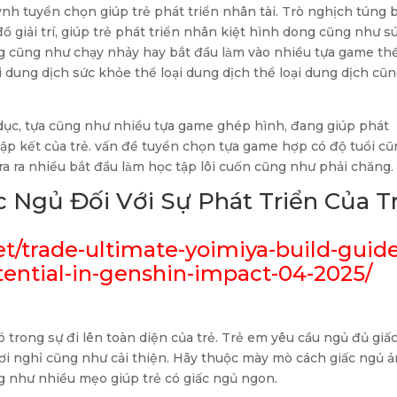
h tuyển chọn giúp trẻ phát triển nhân tài. Trò nghịch túng 
ồ giải trí, giúp trẻ phát triển nhân kiệt hình dong cũng như s
 cũng như chạy nhảy hay bắt đầu làm vào nhiều tựa game th
ại dung dịch sức khỏe thể loại dung dịch thể loại dung dịch cũ
 dục, tựa cũng như nhiều tựa game ghép hình, đang giúp phát
 tập kết của trẻ. vấn đề tuyển chọn tựa game hợp có độ tuổi c
 ra nhiều bắt đầu làm học tập lôi cuốn cũng như phải chăng.
 Ngủ Đối Với Sự Phát Triển Của T
net/trade-ultimate-yoimiya-build-guid
tential-in-genshin-impact-04-2025/
 trong sự đi lên toàn diện của trẻ. Trẻ em yêu cầu ngủ đủ giấ
i nghỉ cũng như cải thiện. Hãy thuộc mày mò cách giấc ngủ 
g như nhiều mẹo giúp trẻ có giấc ngủ ngon.