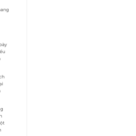
mang
 bày
iểu
n
ích
ại
n
ng
ân
một
m