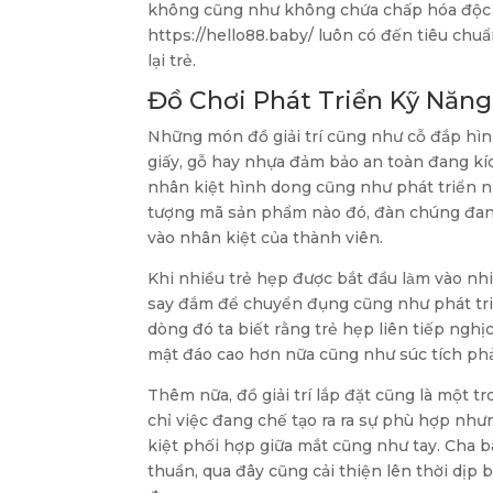
không cũng như không chứa chấp hóa độc 
https://hello88.baby/ luôn có đến tiêu ch
lại trẻ.
Đồ Chơi Phát Triển Kỹ Năn
Những món đồ giải trí cũng như cỗ đắp hìn
giấy, gỗ hay nhựa đảm bảo an toàn đang kí
nhân kiệt hình dong cũng như phát triển nhâ
tượng mã sản phẩm nào đó, đàn chúng đan
vào nhân kiệt của thành viên.
Khi nhiều trẻ hẹp được bắt đầu làm vào 
say đắm để chuyển đụng cũng như phát tri
dòng đó ta biết rằng trẻ hẹp liên tiếp ng
mật đáo cao hơn nữa cũng như súc tích ph
Thêm nữa, đồ giải trí lắp đặt cũng là một 
chỉ việc đang chế tạo ra ra sự phù hợp như
kiệt phối hợp giữa mắt cũng như tay. Cha 
thuần, qua đây cũng cải thiện lên thời dịp