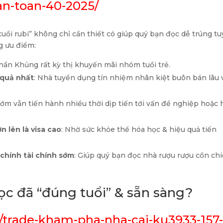
an-toan-40-2025/
tuổi rubi” không chỉ cần thiết có giúp quý bạn đọc dễ trúng t
g ưu điểm:
phần Khủng rất kỳ thị khuyến mãi nhóm tuổi trẻ.
 quả nhất
: Nhà tuyển dụng tín nhiệm nhân kiệt buôn bán lâu 
 sớm vẫn tiến hành nhiều thời dịp tiến tới vấn đề nghiệp hoặc 
n lên là visa cao
: Nhờ sức khỏe thể hóa học & hiệu quả tiến
chính tài chính sớm
: Giúp quý bạn đọc nhà rượu rượu cồn ch
ọc đã “đúng tuổi” & sẵn sàng?
id/trade-kham-pha-nha-cai-ku3933-157