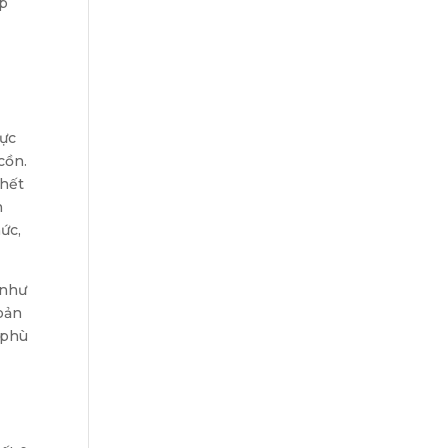
ấp
hực
cồn.
 hết
h
ức,
 như
 bản
 phù