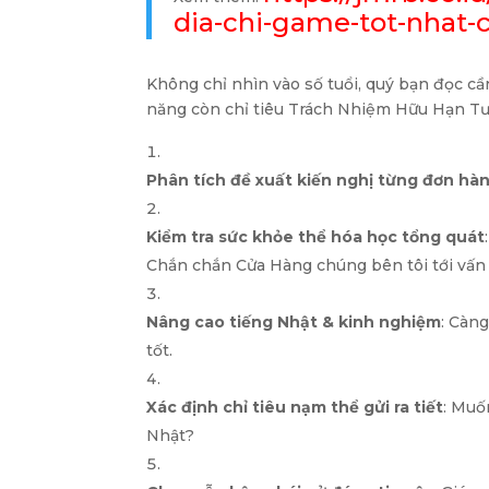
dia-chi-game-tot-nhat-
Không chỉ nhìn vào số tuổi, quý bạn đọc cầ
năng còn chỉ tiêu Trách Nhiệm Hữu Hạn Tư
Phân tích đề xuất kiến nghị từng đơn hà
Kiểm tra sức khỏe thể hóa học tổng quát
Chắn chắn Cửa Hàng chúng bên tôi tới vấn 
Nâng cao tiếng Nhật & kinh nghiệm
: Càn
tốt.
Xác định chỉ tiêu nạm thể gửi ra tiết
: Muố
Nhật?