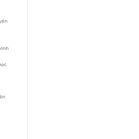
uyển
vĩnh
học
iến
-