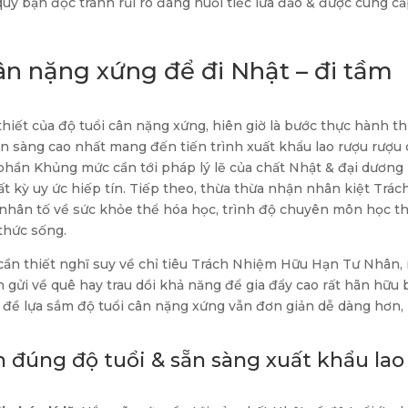
 quý bạn đọc tránh rủi ro đáng nuối tiếc lừa đảo & được cung c
ân nặng xứng để đi Nhật – đi tầm
thiết của độ tuổi cân nặng xứng, hiên giờ là bước thực hành t
ẵn sàng cao nhất mang đến tiến trình xuất khẩu lao rượu rượu 
 phần Khủng mức cần tới pháp lý lẽ của chất Nhật & đại dương
 kỳ uy ức hiếp tín. Tiếp theo, thừa thừa nhận nhân kiệt Trác
ân tố về sức khỏe thể hóa học, trình độ chuyên môn học th
thức sống.
ần thiết nghĩ suy về chỉ tiêu Trách Nhiệm Hữu Hạn Tư Nhân,
 gửi về quê hay trau dồi khả năng để gia đẩy cao rất hãn hữu
ấn đề lựa sắm độ tuổi cân nặng xứng vẫn đơn giản dễ dàng hơn,
 đúng độ tuổi & sẵn sàng xuất khẩu lao