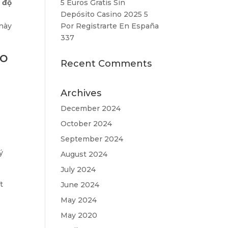
à
độ
5 Euros Gratis Sin
Depósito Casino 2025 5
 này
Por Registrarte En España
337
ao
Recent Comments
Archives
December 2024
October 2024
September 2024
ý
August 2024
July 2024
t
June 2024
May 2024
May 2020