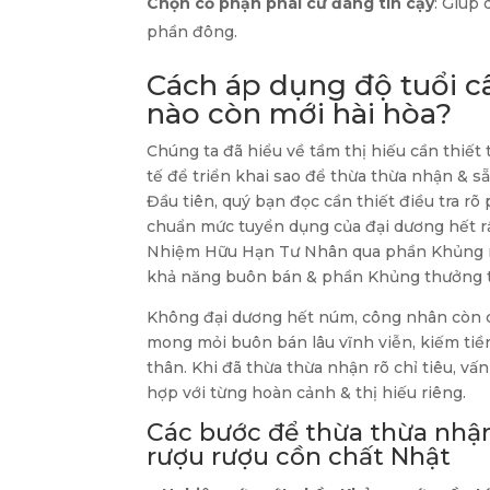
Chọn cỗ phận phái cử đáng tin cậy
: Giúp
phần đông.
Cách áp dụng độ tuổi c
nào còn mới hài hòa?
Chúng ta đã hiểu về tầm thị hiếu cần thiết 
tế để triển khai sao để thừa thừa nhận & s
Đầu tiên, quý bạn đọc cần thiết điều tra rõ
chuẩn mức tuyển dụng của đại dương hết rất
Nhiệm Hữu Hạn Tư Nhân qua phần Khủng nh
khả năng buôn bán & phần Khủng thưởng 
Không đại dương hết núm, công nhân còn c
mong mỏi buôn bán lâu vĩnh viễn, kiếm tiền
thân. Khi đã thừa thừa nhận rõ chỉ tiêu, v
hợp với từng hoàn cảnh & thị hiếu riêng.
Các bước để thừa thừa nhận
rượu rượu cồn chất Nhật