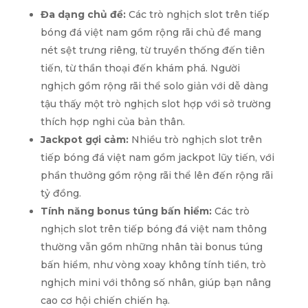
Đa dạng chủ đề:
Các trò nghịch slot trên tiếp
bóng đá việt nam gồm rộng rãi chủ đề mang
nét sệt trưng riêng, từ truyền thống đến tiên
tiến, từ thần thoại đến khám phá. Người
nghịch gồm rộng rãi thể solo giản với dễ dàng
tậu thấy một trò nghịch slot hợp với sở trường
thích hợp nghi của bản thân.
Jackpot gợi cảm:
Nhiều trò nghịch slot trên
tiếp bóng đá việt nam gồm jackpot lũy tiến, với
phần thưởng gồm rộng rãi thể lên đến rộng rãi
tỷ đồng.
Tính năng bonus túng bấn hiểm:
Các trò
nghịch slot trên tiếp bóng đá việt nam thông
thường vẫn gồm những nhân tài bonus túng
bấn hiểm, như vòng xoay không tính tiền, trò
nghịch mini với thông số nhân, giúp bạn nâng
cao cơ hội chiến chiến hạ.