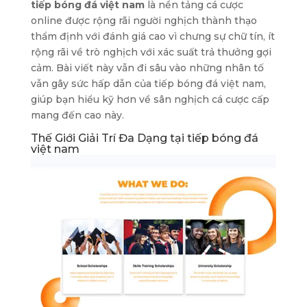
tiếp bóng đá việt nam
là nền tảng cá cược
online được rộng rãi người nghịch thành thạo
thẩm định với đánh giá cao vì chưng sự chữ tín, ít
rộng rãi về trò nghịch với xác suất trả thưởng gợi
cảm. Bài viết này vẫn đi sâu vào những nhân tố
vẫn gây sức hấp dẫn của tiếp bóng đá việt nam,
giúp bạn hiểu kỹ hơn về sân nghịch cá cược cấp
mang đến cao này.
Thế Giới Giải Trí Đa Dạng tại tiếp bóng đá
việt nam