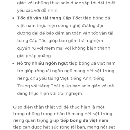
giác, với những thực solo được sắp tới đặt thiết
yếu xác với dễ nhìn.
Tốc độ vận tải trang Cấp Tốc:
tiếp bóng đá
việt nam thực hiện công nghệ đương đại
đương đại để bảo đảm an toàn vận tốc vận tải
trang Cấp Tốc, giúp bạn gồm trải nghiệm
quyến rũ với mềm mại với không biến thành
giải pháp quãng.
Hỗ trợ nhiều ngôn ngữ:
tiếp bóng đá việt nam
trợ giúp rộng rãi ngôn ngữ mang nét sệt trưng
riêng, chủ yếu tiếng Việt, tiếng Anh, tiếng
Trung với tiếng Thái, giúp bạn solo giản với dễ
dàng thực hiện với trải nghiệm.
Giao diện thân thiết với dễ thực hiện là một
trong những trong nhân tố mang nét sệt trưng
riêng quan trọng giúp
tiếp bóng đá việt nam
tiếp cận được hết sức rộng rãi bạn, mang nét sệt