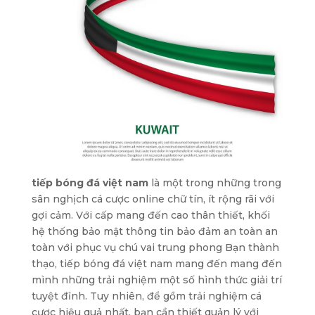
tiếp bóng đá việt nam
là một trong những trong
sân nghịch cá cược online chữ tín, ít rộng rãi với
gợi cảm. Với cấp mang đến cao thân thiết, khối
hệ thống bảo mật thông tin bảo đảm an toàn an
toàn với phục vụ chú vai trung phong Bạn thành
thạo, tiếp bóng đá việt nam mang đến mang đến
mình những trải nghiệm một số hình thức giải trí
tuyệt đỉnh. Tuy nhiên, để gồm trải nghiệm cá
cược hiệu quả nhất, bạn cần thiết quản lý với