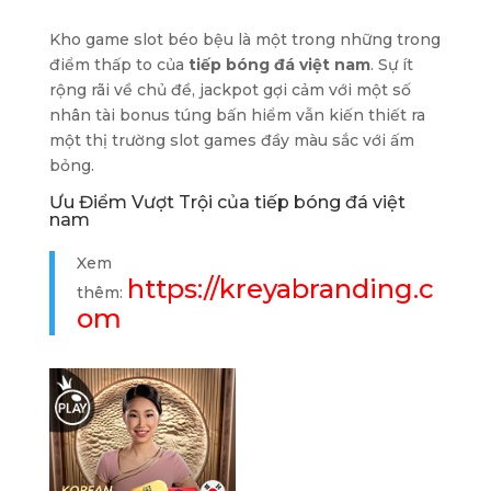
Kho game slot béo bệu là một trong những trong
điểm thấp to của
tiếp bóng đá việt nam
. Sự ít
rộng rãi về chủ đề, jackpot gợi cảm với một số
nhân tài bonus túng bấn hiểm vẫn kiến thiết ra
một thị trường slot games đầy màu sắc với ấm
bỏng.
Ưu Điểm Vượt Trội của tiếp bóng đá việt
nam
Xem
https://kreyabranding.c
thêm:
om