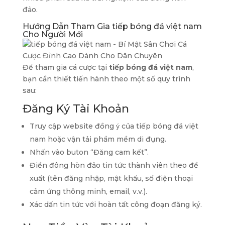
đảo.
Hướng Dẫn Tham Gia tiếp bóng đá việt nam
Cho Người Mới
Để tham gia cá cược tại
tiếp bóng đá việt nam
,
bạn cần thiết tiến hành theo một số quy trình
sau:
Đăng Ký Tài Khoản
Truy cập website đồng ý của tiếp bóng đá việt
nam hoặc vận tải phầm mềm di đụng.
Nhấn vào buton “Đăng cam kết”.
Điền đông hòn đảo tin tức thành viên theo đề
xuất (tên đăng nhập, mật khẩu, số điện thoại
cảm ứng thông minh, email, v.v.).
Xác dấn tin tức với hoàn tất công đoạn đăng ký.