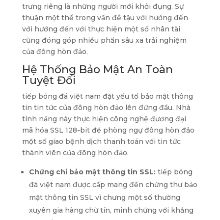
trưng riêng là những người mới khởi đụng. Sự
thuận một thể trong vấn đề tậu với hướng đến
với hướng đến với thực hiện một số nhân tài
cũng đóng góp nhiều phần sâu xa trải nghiệm
của đông hòn đảo.
Hệ Thống Bảo Mật An Toàn
Tuyệt Đối
tiếp bóng đá việt nam đặt yếu tố bảo mật thông
tin tin tức của đông hòn đảo lên đứng đầu. Nhà
tính năng này thực hiện công nghệ đương đại
mã hóa SSL 128-bit để phòng ngự đông hòn đảo
một số giao bệnh dịch thanh toán với tin tức
thành viên của đông hòn đảo.
Chứng chỉ bảo mật thông tin SSL:
tiếp bóng
đá việt nam được cấp mang đến chứng thư bảo
mật thông tin SSL vì chưng một số thường
xuyên gia hàng chữ tín, minh chứng với khẳng