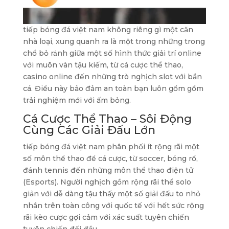
tiếp bóng đá việt nam không riêng gì một căn
nhà loại, xung quanh ra là một trong những trong
chổ bỏ ránh giữa một số hình thức giải trí online
với muôn vàn tậu kiếm, từ cá cược thể thao,
casino online đến những trò nghịch slot với bắn
cá. Điều này bảo đảm an toàn bạn luôn gồm gồm
trải nghiệm mới với ấm bỏng.
Cá Cược Thể Thao – Sôi Động
Cùng Các Giải Đấu Lớn
tiếp bóng đá việt nam phân phối ít rộng rãi một
số môn thể thao để cá cược, từ soccer, bóng rổ,
đánh tennis đến những môn thể thao điện tử
(Esports). Người nghịch gồm rộng rãi thể solo
giản với dễ dàng tậu thấy một số giải đấu to nhỏ
nhắn trên toàn công với quốc tế với hết sức rộng
rãi kèo cược gợi cảm với xác suất tuyên chiến
tuyên chiến đối đầu.