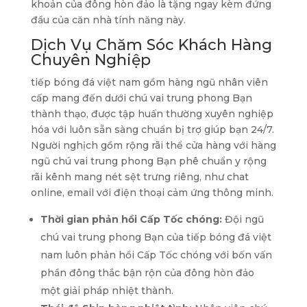
khoản của đông hòn đảo là tặng ngay kèm đứng
đầu của căn nhà tính năng này.
Dịch Vụ Chăm Sóc Khách Hàng
Chuyên Nghiệp
tiếp bóng đá việt nam gồm hàng ngũ nhân viên
cấp mang đến dưới chú vai trung phong Bạn
thành thạo, được tập huấn thường xuyên nghiệp
hóa với luôn sẵn sàng chuẩn bị trợ giúp bạn 24/7.
Người nghịch gồm rộng rãi thể cửa hàng với hàng
ngũ chú vai trung phong Bạn phê chuẩn y rộng
rãi kênh mang nét sệt trưng riêng, như chat
online, email với điện thoại cảm ứng thông minh.
Thời gian phản hồi Cấp Tốc chóng:
Đội ngũ
chú vai trung phong Bạn của tiếp bóng đá việt
nam luôn phản hồi Cấp Tốc chóng với bốn vấn
phần đông thắc bận rộn của đông hòn đảo
một giải pháp nhiệt thành.