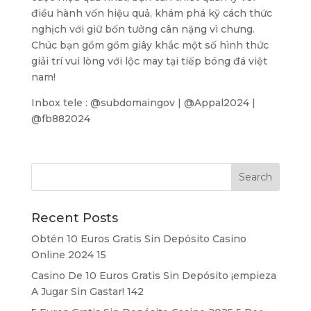
điều hành vốn hiệu quả, khám phá kỹ cách thức
nghịch với giữ bốn tưởng cân nặng vì chưng.
Chúc bạn gồm gồm giây khắc một số hình thức
giải trí vui lòng với lộc may tại tiếp bóng đá việt
nam!
Inbox tele : @subdomaingov | @Appal2024 |
@fb882024
Recent Posts
Obtén 10 Euros Gratis Sin Depósito Casino
Online 2024 15
Casino De 10 Euros Gratis Sin Depósito ¡empieza
A Jugar Sin Gastar! 142