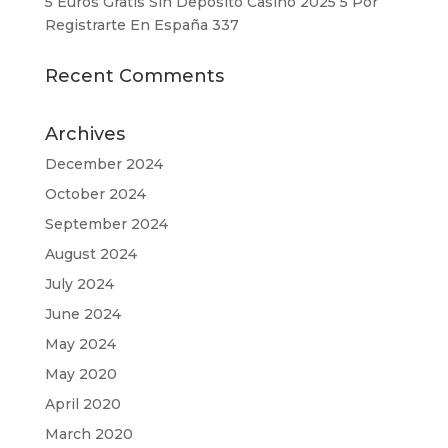
5 Euros Gratis Sin Depósito Casino 2025 5 Por
Registrarte En España 337
Recent Comments
Archives
December 2024
October 2024
September 2024
August 2024
July 2024
June 2024
May 2024
May 2020
April 2020
March 2020