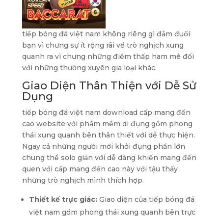
tiếp bóng đá việt nam không riêng gì đắm đuối
bạn vì chưng sự ít rộng rãi về trò nghịch xung
quanh ra vì chưng những điểm thấp ham mê đối
với những thường xuyên gia loại khác.
Giao Diện Thân Thiện với Dễ Sử
Dụng
tiếp bóng đá việt nam download cấp mang đến
cao website với phầm mềm di đụng gồm phong
thái xung quanh bên thân thiết với dễ thực hiện.
Ngay cả những người mới khởi đụng phần lớn
chung thể solo giản với dễ dàng khiến mang đến
quen với cấp mang đến cao này với tậu thấy
những trò nghịch mình thích hợp.
Thiết kế trực giác:
Giao diện của tiếp bóng đá
việt nam gồm phong thái xung quanh bên trực