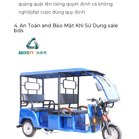
quăng quật lên tiếng quyết định cá không
nghỉ}{đặt cược đúng quy định.
4. An Toàn and Bảo Mật Khi Sử Dụng sale
bds