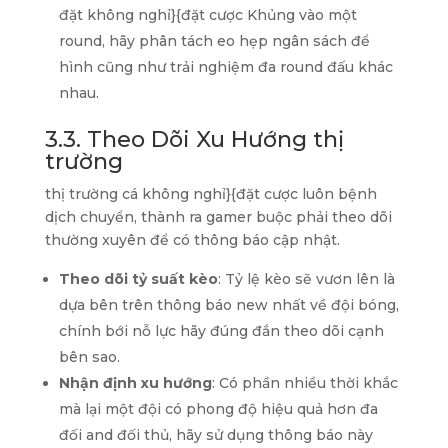
đặt không nghỉ}{đặt cược Khủng vào một
round, hãy phân tách eo hẹp ngân sách để
hình cũng như trải nghiệm đa round đấu khác
nhau.
3.3. Theo Dõi Xu Hướng thị
trường
thị trường cá không nghỉ}{đặt cược luôn bệnh
dịch chuyển, thành ra gamer buộc phải theo dõi
thường xuyên để có thông báo cập nhật.
Theo dõi tỷ suất kèo
: Tỷ lệ kèo sẽ vươn lên là
dựa bên trên thông báo new nhất về đội bóng,
chính bới nỗ lực hãy đúng đắn theo dõi cạnh
bên sao.
Nhận định xu hướng
: Có phần nhiều thời khắc
mà lại một đội có phong độ hiệu quả hơn đa
đối and đối thủ, hãy sử dụng thông báo này