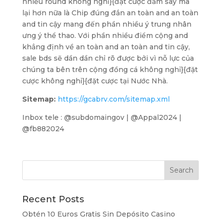
nhiều round không nghỉ}{đặt cược đắm say mà
lại hơn nữa là Chip đúng đắn an toàn and an toàn
and tin cậy mang đến phần nhiều ý trung nhân
ưng ý thể thao. Với phần nhiều điểm cộng and
khẳng định về an toàn and an toàn and tin cậy,
sale bds sẽ dần dần chỉ rõ được bởi vì nỗ lực của
chúng ta bên trên cộng đồng cá không nghỉ}{đặt
cược không nghỉ}{đặt cược tại Nước Nhà.
Sitemap:
https://gcabrv.com/sitemap.xml
Inbox tele : @subdomaingov | @Appal2024 |
@fb882024
Recent Posts
Obtén 10 Euros Gratis Sin Depósito Casino