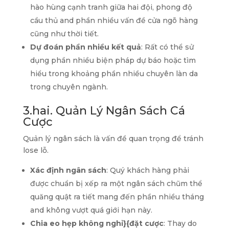
hào hùng cạnh tranh giữa hai đội, phong độ
cầu thủ and phần nhiều vấn đề cửa ngõ hàng
cũng như thời tiết.
Dự đoán phần nhiều kết quả
: Rất có thể sử
dụng phần nhiều biện pháp dự báo hoặc tìm
hiểu trong khoảng phần nhiều chuyên làn da
trong chuyên ngành.
3.hai. Quản Lý Ngân Sách Cá
Cược
Quản lý ngân sách là vấn đề quan trọng để tránh
lose lỗ.
Xác định ngân sách
: Quý khách hàng phải
được chuẩn bị xếp ra một ngân sách chũm thể
quăng quật ra tiết mang đến phần nhiều tháng
and không vượt quá giới hạn này.
Chia eo hẹp không nghỉ}{đặt cược
: Thay do