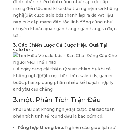
đình phần nhiều hình cũng như nạp cực cấp
mang đến tốc and khởi đầu trải nghiệm cá không
nghỉ}{đặt cược. sale bds thành lập ra đa vật liệu
nạp cực cấp mang đến tốc linh động cũng như
chuyển khoản qua ngân hàng ngân hàng, ví điện
tử…
3. Các Chiến Lược Cá Cược Hiệu Quả Tại
sale bds
Để ngày càng cải thiện tỷ suất chiến hạ khi cá
không nghỉ}{đặt cược bên trên sale bds, gamer
buộc phải áp dụng phần nhiều kế hoạch hợp lý
and yêu cầu chăng.
3.một. Phân Tích Trận Đấu
khởi đầu đặt không nghỉ}{đặt cược, bài bác toán
phân tích tinh tế round đấu là bao gồm có.
Tổng hợp thông báo
: Nghiên cứu giúp lịch sử