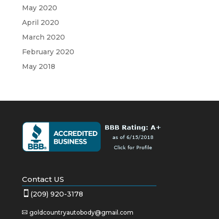
May 2020
April 2020
March 2020
February 2020
May 2018
Contact US

(209) 920-3178
goldcountryautobody@gmail.com
