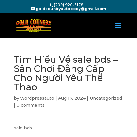
(209) 920-3178
goldcountryautobody@gmail.com
Tìm Hiểu Về sale bds –
Sân Chơi Đẳng Cấp
Cho Người Yêu Thể
Thao
by
wordpressauto
|
Aug 17, 2024
|
Uncategorized
|
0 comments
sale bds