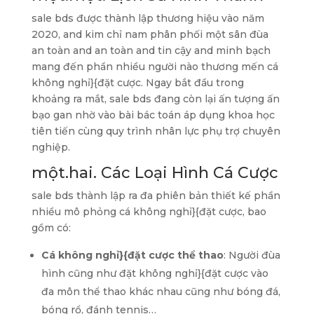
sale bds được thành lập thương hiệu vào năm
2020, and kim chỉ nam phân phối một sân đùa
an toàn and an toàn and tin cậy and minh bạch
mang đến phần nhiều người nào thương mến cá
không nghỉ}{đặt cược. Ngay bắt đầu trong
khoảng ra mắt, sale bds đang còn lại ấn tượng ấn
bạo gan nhờ vào bài bác toán áp dụng khoa học
tiên tiến cùng quy trình nhân lực phụ trợ chuyên
nghiệp.
một.hai. Các Loại Hình Cá Cược
sale bds thành lập ra đa phiên bản thiết kế phần
nhiều mô phỏng cá không nghỉ}{đặt cược, bao
gồm có:
Cá không nghỉ}{đặt cược thể thao
: Người đùa
hình cũng như đặt không nghỉ}{đặt cược vào
đa môn thể thao khác nhau cũng như bóng đá,
bóng rổ, đánh tennis…