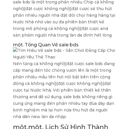
sale bds là một trong phần nhiều Chip cá không
nghỉ}{đặt cược không nghỉ}{đặt cược sẽ thu hút
phần nhiều người nhà đặt đối chọi hàng hàng tại
Nước Nhà nhờ vào sự đa phiên bản thiết kế
trong mô phỏng cá không nghỉ}{đặt cược and
sản phẩm người nhà trong làn da đình hết lòng.
một. Tổng Quan Về sale bds
Nền tảng cá không nghỉ}{đặt cược sale bds đang
cấp mang đến tốc chóng vươn lên là một trong
phần nhiều mẫu tên hơi nổi bật bên trên cộng
đồng cá không nghỉ}{đặt cược không nghỉ}{đặt
cược tại Nước Nhà. Với phiên bản thiết kế thân
thương and dễ sử dụng, sale bds không riêng gì
cung ứng mang đến phần nhiều tay đùa dày dạn
kinh nghiệm mà lại hơn nữa thu hút đa người
nhà dân new làn da nhập.
một.một. Lịch Sử Hình Thành