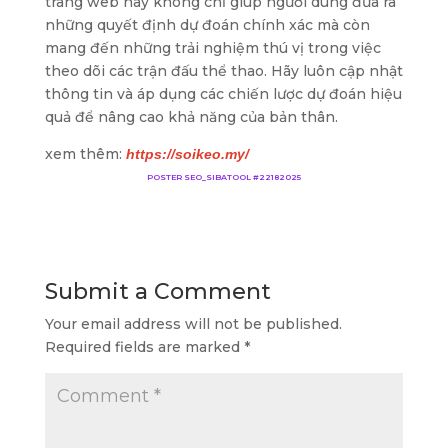
trang web này không chỉ giúp người dùng đưa ra
những quyết định dự đoán chính xác mà còn
mang đến những trải nghiệm thú vị trong việc
theo dõi các trận đấu thể thao. Hãy luôn cập nhật
thông tin và áp dụng các chiến lược dự đoán hiệu
quả để nâng cao khả năng của bản thân.
xem thêm:
https://soikeo.my/
POSTER SEO_SIBATOOL #22182025
Submit a Comment
Your email address will not be published.
Required fields are marked
*