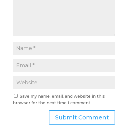
Save my name, email, and website in this
browser for the next time I comment.