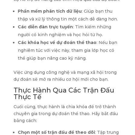
Phần mềm phân tích dữ liệu
: Giúp bạn thu
thập và xử lý thông tin một cách dễ dàng hơn.
Các diễn đàn trực tuyến
: Tìm kiếm những
người có kinh nghiệm và học hỏi từ họ.
Các khóa học về dự đoán thể thao
: Nếu bạn
nghiêm túc với việc này, tham gia lớp học có
thể giúp bạn nâng cao kỹ năng.
Việc ứng dụng công nghệ và mạng xã hội trong
dự đoán sẽ mở ra nhiều cơ hội mới cho bạn.
Thực Hành Qua Các Trận Đấu
Thực Tế
Cuối cùng, thực hành là chìa khóa để trở thành
chuyên gia trong dự đoán thể thao. Hãy bắt đầu
bằng cách:
Chọn một số trận đấu để theo dõi
: Tập trung