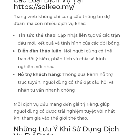
Các Loại Dịch Vụ Tại
https://soikeo.my/
Trang web không chỉ cung cấp thông tin dự
đoán, mà còn nhiều dịch vụ khác:
Tin tức thể thao
: Cập nhật liên tục về các trận
đấu mới, kết quả và tình hình của các đội bóng.
Diễn đàn thảo luận
: Nơi người dùng có thể
trao đổi ý kiến, phân tích và chia sẻ kinh
nghiệm với nhau.
Hỗ trợ khách hàng
: Thông qua kênh hỗ trợ
trực tuyến, người dùng có thể đặt câu hỏi và
nhận tư vấn nhanh chóng.
Mỗi dịch vụ đều mang đến giá trị riêng, giúp
người dùng có được trải nghiệm tuyệt vời nhất
khi tham gia vào thế giới thể thao.
Những Lưu Ý Khi Sử Dụng Dịch