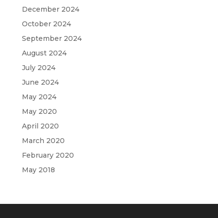
December 2024
October 2024
September 2024
August 2024
July 2024
June 2024
May 2024
May 2020
April 2020
March 2020
February 2020
May 2018