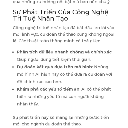
qua những xu hướng nổi bật mà bạn nên chú ý.
Sự Phát Triển Của Công Nghệ
Trí Tuệ Nhân Tạo
Công nghệ trí tuệ nhân tạo đã bắt đầu len lỏi vào
mọi lĩnh vực, dự đoán thể thao cũng không ngoại
lệ. Các thuật toán thông minh có thể giúp:
Phân tích dữ liệu nhanh chóng và chính xác
:
Giúp người dùng tiết kiệm thời gian.
Dự đoán kết quả dựa trên mô hình
: Những
mô hình AI hiện nay có thể đưa ra dự đoán với
độ chính xác cao hơn.
Khám phá các yếu tố tiềm ẩn
: AI có thể phát
hiện ra những yếu tố mà con người không
nhận thấy.
Sự phát triển này sẽ mang lại những bước tiến
mới cho ngành dự đoán thể thao.