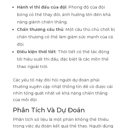
Hành vi thi đấu của đội
: Phong độ của đội
bóng có thể thay đổi, ảnh hưởng lớn đến khả
năng giành chiến thắng.
Chấn thương cầu thủ
: Một cầu thủ chủ chốt bị
chấn thương có thể làm giảm sức mạnh của cả
đội.
Điều kiện thời tiết
: Thời tiết có thể tác động
tới hiệu suất thi đấu, đặc biệt là các môn thể
thao ngoài trời.
Các yếu tố này đòi hỏi người dự đoán phải
thường xuyên cập nhật thông tin để có được cái
nhìn tổng quát nhất về khả năng chiến thắng
của mỗi đội.
Phân Tích Và Dự Đoán
Phân tích số liệu là một phần không thể thiếu
trong việc dự đoán kết quả thể thao. Người dùng