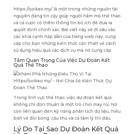
https://soikeo.my/ là một trong những nguồn tài
nguyên đáng tin cậy giúp người hâm mộ thể thao
và cá cược có thêm thông tin bổ ích để đưa ra
quyết định chính xác. Bài viết này sẽ đi sâu vào
các khía cạnh hấp dẫn của trang web này, cung
cấp cho bạn những kiến thức cần thiết về cách
sử dụng hiệu quả các dịch vụ mà nó cung cấp.
Tầm Quan Trọng Của Việc Dự Đoán Kết
Quả Thể Thao
Trong lĩnh vực thể thao, việc dự đoán kết quả
không chỉ đơn thuần là một trò chơi may rủi. Nó
còn liên quan đến kỹ năng phân tích dữ liệu, hiểu
biết về đội bóng, cầu thủ và cả tâm lý thi đấu.
Lý Do Tại Sao Dự Đoán Kết Quả