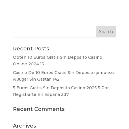
Recent Posts
Obtén 10 Euros Gratis Sin Depósito Casino
Online 2024 15
Casino De 10 Euros Gratis Sin Depósito ¡empieza
A Jugar Sin Gastar! 142
5 Euros Gratis Sin Depósito Casino 2025 5 Por
Registrarte En España 337
Recent Comments
Archives