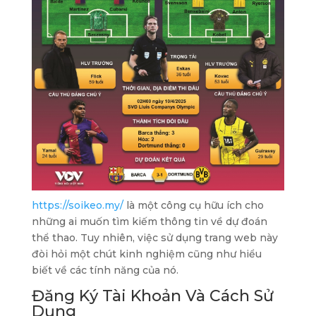
https://soikeo.my/
là một công cụ hữu ích cho
những ai muốn tìm kiếm thông tin về dự đoán
thể thao. Tuy nhiên, việc sử dụng trang web này
đòi hỏi một chút kinh nghiệm cũng như hiểu
biết về các tính năng của nó.
Đăng Ký Tài Khoản Và Cách Sử
Dụng