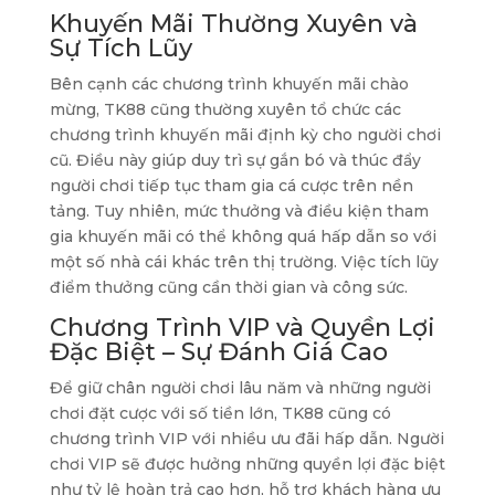
Khuyến Mãi Thường Xuyên và
Sự Tích Lũy
Bên cạnh các chương trình khuyến mãi chào
mừng, TK88 cũng thường xuyên tổ chức các
chương trình khuyến mãi định kỳ cho người chơi
cũ. Điều này giúp duy trì sự gắn bó và thúc đẩy
người chơi tiếp tục tham gia cá cược trên nền
tảng. Tuy nhiên, mức thưởng và điều kiện tham
gia khuyến mãi có thể không quá hấp dẫn so với
một số nhà cái khác trên thị trường. Việc tích lũy
điểm thưởng cũng cần thời gian và công sức.
Chương Trình VIP và Quyền Lợi
Đặc Biệt – Sự Đánh Giá Cao
Để giữ chân người chơi lâu năm và những người
chơi đặt cược với số tiền lớn, TK88 cũng có
chương trình VIP với nhiều ưu đãi hấp dẫn. Người
chơi VIP sẽ được hưởng những quyền lợi đặc biệt
như tỷ lệ hoàn trả cao hơn, hỗ trợ khách hàng ưu