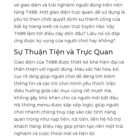
về giao diện và trải nghiệm người dùng trên nền
tảng TK88. Một giao diện trực quan, dễ sử dụng là
yếu tố then chốt quyết định sự thành công của
bất kỳ trang web cá cược trực tuyến nào. Vậy
TK88 làm tốt điều này đến đâu? Liệu nó có đáp
ứng được kỳ vọng của người chơi hay không?
Sự Thuận Tiện và Trực Quan
Giao diện của TK88 được thiết kế khá hiện đại và
thân thiện với người dùng. Màu sắc hài hòa, bố
cục rõ ràng giúp người chơi dễ dàng tìm kiếm
thông tin và các trò chơi mình yêu thích. Việc
điều hướng giữa các mục cũng rất mượt mà,
không gây khó khăn cho cả người mới bắt đầu.
Hệ thống menu được sắp xếp logic, giúp người
chơi nhanh chóng truy cập vào các tính năng
quan trọng như nạp tiền, rút tiền, liên hệ hỗ trợ
khách hàng. Điều này góp phần tạo nên một trải
nghiệm cá cược thoải mái và tiện lợi.