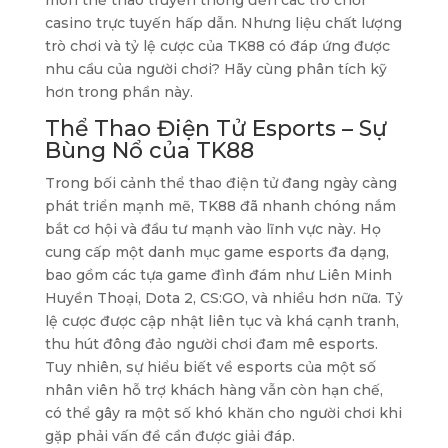
casino trực tuyến hấp dẫn. Nhưng liệu chất lượng
trò chơi và tỷ lệ cược của TK88 có đáp ứng được
nhu cầu của người chơi? Hãy cùng phân tích kỹ
hơn trong phần này.
Thể Thao Điện Tử Esports – Sự
Bùng Nổ của TK88
Trong bối cảnh thể thao điện tử đang ngày càng
phát triển mạnh mẽ, TK88 đã nhanh chóng nắm
bắt cơ hội và đầu tư mạnh vào lĩnh vực này. Họ
cung cấp một danh mục game esports đa dạng,
bao gồm các tựa game đình đám như Liên Minh
Huyền Thoại, Dota 2, CS:GO, và nhiều hơn nữa. Tỷ
lệ cược được cập nhật liên tục và khá cạnh tranh,
thu hút đông đảo người chơi đam mê esports.
Tuy nhiên, sự hiểu biết về esports của một số
nhân viên hỗ trợ khách hàng vẫn còn hạn chế,
có thể gây ra một số khó khăn cho người chơi khi
gặp phải vấn đề cần được giải đáp.