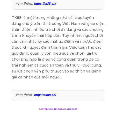
xem thêm:
https://tk88.sh/
TK88 là một trong những nhà cái trực tuyến
đáng chú ý trên thị trường Việt Nam với giao diện
thân thiện, nhiều trò chơi đa dạng và các chương
trình khuyến mãi hấp dẫn. Tuy nhiên, người chơi
cần cân nhắc kỹ các mặt ưu điểm và nhược điểm
trước khi quyết định tham gia. Việc tuân thủ các
quy định, quản lý vốn hiệu quả và chọn lựa trò
chơi phù hợp là điều vô cùng quan trọng để có
trải nghiệm cá cược an toàn và thú vị. Cuối cùng,
sự lựa chọn vẫn phụ thuộc vào sở thích và đánh
giá cá nhân của mỗi người.
xem thêm:
https://tk88.sh/
POSTER SEO_TELEGRAM #1382025