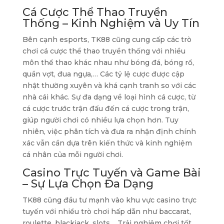
Cá Cược Thể Thao Truyền
Thống – Kinh Nghiệm và Uy Tín
Bên cạnh esports, TK88 cũng cung cấp các trò
chơi cá cược thể thao truyền thống với nhiều
môn thể thao khác nhau như bóng đá, bóng rổ,
quần vợt, đua ngựa,… Các tỷ lệ cược được cập
nhật thường xuyên và khá cạnh tranh so với các
nhà cái khác. Sự đa dạng về loại hình cá cược, từ
cá cược trước trận đấu đến cá cược trong trận,
giúp người chơi có nhiều lựa chọn hơn. Tuy
nhiên, việc phân tích và đưa ra nhận định chính
xác vẫn cần dựa trên kiến thức và kinh nghiệm
cá nhân của mỗi người chơi.
Casino Trực Tuyến và Game Bài
– Sự Lựa Chọn Đa Dạng
TK88 cũng đầu tư mạnh vào khu vực casino trực
tuyến với nhiều trò chơi hấp dẫn như baccarat,
roulette, blackjack, slots… Trải nghiệm chơi tốt,