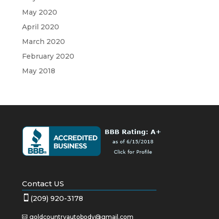
May 2020
April 2020
March 2020
February 2020
May 2018
Contact US

(209) 920-3178
goldcountryautobody@gmail.com
