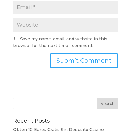
Save my name, email, and website in this
browser for the next time I comment.
Recent Posts
Obtén 10 Euros Gratis Sin Depósito Casino